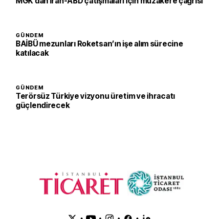
MGK’dan İran-ABD çatışmaları için müzakere çağrısı
GÜNDEM
BAİBÜ mezunları Roketsan’ın işe alım sürecine
katılacak
GÜNDEM
Terörsüz Türkiye vizyonu üretim ve ihracatı
güçlendirecek
•
•
•
•