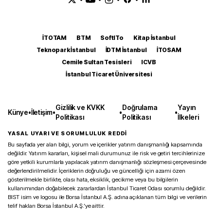
İTOTAM
BTM
SoftITo
Kitap İstanbul
Teknopark İstanbul
İDTM İstanbul
İTOSAM
Cemile Sultan Tesisleri
ICVB
İstanbul Ticaret Üniversitesi
Gizlilik ve KVKK
Doğrulama
Yayın
Künye
•
İletişim
•
•
•
Politikası
Politikası
İlkeleri
YASAL UYARI VE SORUMLULUK REDDİ
Bu sayfada yer alan bilgi, yorum ve içerikler yatırım danışmanlığı kapsamında
değildir. Yatırım kararları, kişisel mali durumunuz ile risk ve getiri tercihlerinize
göre yetkili kurumlarla yapılacak yatırım danışmanlığı sözleşmesi çerçevesinde
değerlendirilmelidir. İçeriklerin doğruluğu ve güncelliği için azami özen
gösterilmekle birlikte, olası hata, eksiklik, gecikme veya bu bilgilerin
kullanımından doğabilecek zararlardan İstanbul Ticaret Odası sorumlu değildir.
BIST isim ve logosu ile Borsa İstanbul A.Ş. adına açıklanan tüm bilgi ve verilerin
telif hakları Borsa İstanbul A.Ş.’ye aittir.