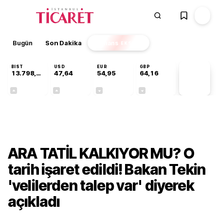
Bugün
Son Dakika
Finans
EKSTRA
BIST
USD
EUR
GBP
13.798,82
47,64
54,95
64,16
PİYASA
VERİLERİ
+0,70%
+0,04%
-0,12%
-0,03%
Gündem
ARA TATİL KALKIYOR MU? O
tarih işaret edildi! Bakan Tekin
'velilerden talep var' diyerek
açıkladı