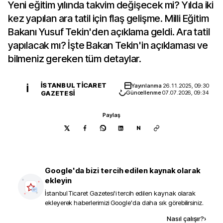
Yeni eğitim yılında takvim değişecek mi? Yılda iki
kez yapılan ara tatil için flaş gelişme. Milli Eğitim
Bakanı Yusuf Tekin'den açıklama geldi. Ara tatil
yapılacak mı? İşte Bakan Tekin'in açıklaması ve
bilmeniz gereken tüm detaylar.
İSTANBUL TICARET
Yayınlanma
26.11.2025, 09:30
İ
GAZETESI
Güncellenme
07.07.2026, 09:34
Paylaş
N
Google'da bizi tercih edilen kaynak olarak
ekleyin
İstanbul Ticaret Gazetesi
'i tercih edilen kaynak olarak
ekleyerek haberlerimizi Google'da daha sık görebilirsiniz.
Kaynak ekle
Nasıl çalışır?
›