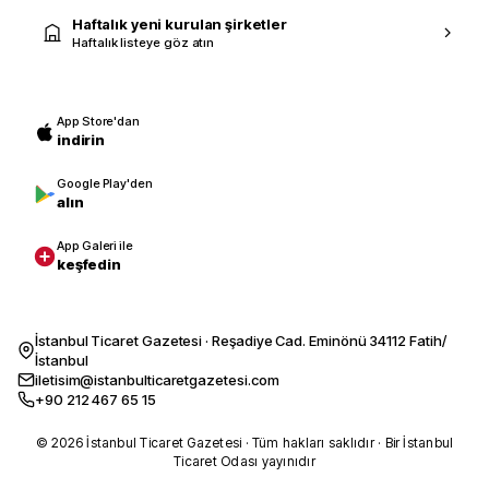
Haftalık yeni kurulan şirketler
Haftalık listeye göz atın
App Store'dan
indirin
Google Play'den
alın
App Galeri ile
keşfedin
İstanbul Ticaret Gazetesi · Reşadiye Cad. Eminönü 34112 Fatih/
İstanbul
iletisim@istanbulticaretgazetesi.com
+90 212 467 65 15
© 2026 İstanbul Ticaret Gazetesi · Tüm hakları saklıdır · Bir İstanbul
Ticaret Odası yayınıdır