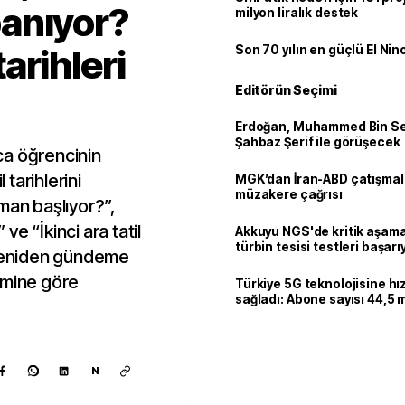
anıyor?
milyon liralık destek
tarihleri
Son 70 yılın en güçlü El Nin
Editörün Seçimi
Erdoğan, Muhammed Bin Se
Şahbaz Şerif ile görüşecek
rca öğrencinin
 tarihlerini
MGK’dan İran-ABD çatışmala
müzakere çağrısı
man başlıyor?”,
e “İkinci ara tatil
Akkuyu NGS'de kritik aşama:
türbin tesisi testleri başarı
 yeniden gündeme
tamamlandı
imine göre
Türkiye 5G teknolojisine hı
sağladı: Abone sayısı 44,5 
ulaştı
N