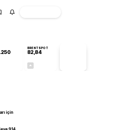
ÜYE
CANLI BORSA
Girişi
BRENTSPOT
.250
82,84
PİYASA
VERİLERİ
-1,03%
+0,07%
+0,00
0,06
rı için
ojeye 914