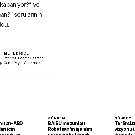
 kapanıyor?” ve
aman?” sorularının
ldu.
METE DİRİCE
İstanbul Ticaret Gazetesi –
Genel Yayın Yönetmeni
GÜNDEM
GÜNDEM
 İran-ABD
BAİBÜ mezunları
Terörsüz
arı için
Roketsan’ın işe alım
vizyonu 
e çağrısı
sürecine katılacak
ihracatı