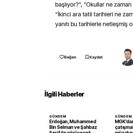
başlıyor?”, “Okullar ne zaman
“İkinci ara tatil tarihleri ne z
yanıtı bu tarihlerle netleşmiş o
Beğen
Kaydet
İlgili Haberler
GÜNDEM
GÜNDEM
Erdoğan, Muhammed
MGK’dan
Bin Selman ve Şahbaz
çatışmal
Şerif ile görüşecek
müzaker