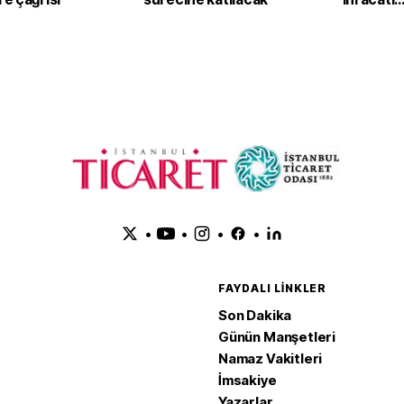
güçlendi
•
•
•
•
FAYDALI LINKLER
Son Dakika
Günün Manşetleri
Namaz Vakitleri
İmsakiye
Yazarlar