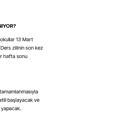
NIYOR?
e okullar 13 Mart
ers zilinin son kez
r hafta sonu
 tamamlanmasıyla
atili başlayacak ve
ık yapacak.