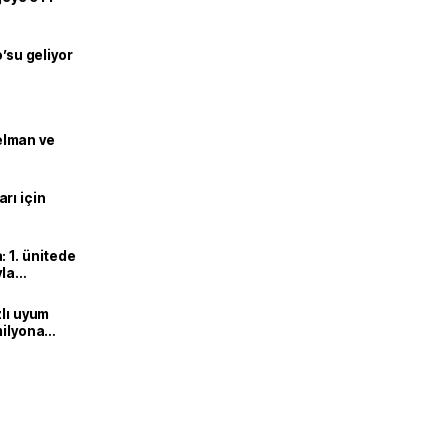
o’su geliyor
lman ve
rı için
 1. ünitede
yla
zlı uyum
milyona