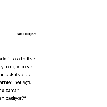
Kaynak ekle
Nasıl çalışır?
›
k
r yılın üçüncü ve
 ortaokul ve lise
arihleri netleşti.
r ne zaman
an başlıyor?”