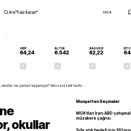
Ara
"
Faiz kararı
"
Ctrl K
RA
GBP
ALTIN
XAGUSD
BTC
64,24
6.542
62,22
64
+0,01%
+0,10%
+0,76%
+1,17%
0,01
0,06
49,21
0,72
okullar ne zaman kapanıyor? İkinci ara tatil tarihleri
Manşetten Seçmeler
 ne
MGK’dan İran-ABD çatışmala
müzakere çağrısı
r, okullar
Sıfır atık hedefi için 161 pr