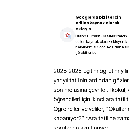
Google'da bizi tercih
edilen kaynak olarak
ekleyin
İstanbul Ticaret Gazetesi
'i tercih
edilen kaynak olarak ekleyerek
haberlerimizi Google'da daha sı
görebilirsiniz.
2025-2026 eğitim öğretim yılında ilk ara tatil ve
yarıyıl tatilinin ardından gözle
son molasına çevrildi. İlkokul,
öğrencileri için ikinci ara tatil t
Öğrenciler ve veliler, “Okulla
kapanıyor?”, “Ara tatil ne zam
sorularına yanıt arıyor.