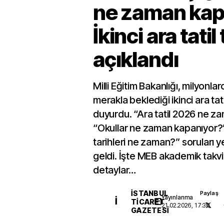
ne zaman kap
İkinci ara tatil 
açıklandı
Milli Eğitim Bakanlığı, milyonla
merakla beklediği ikinci ara tatil
duyurdu. “Ara tatil 2026 ne za
“Okullar ne zaman kapanıyor?” v
tarihleri ne zaman?” soruları
geldi. İşte MEB akademik takv
detaylar…
İSTANBUL
Paylaş
Yayınlanma
İ
TICARET
21.02.2026, 17:30
GAZETESI