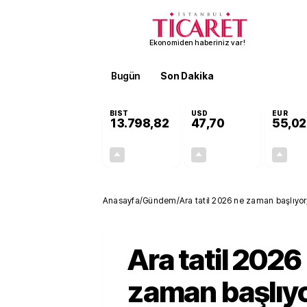
Ekonomiden haberiniz var!
Bugün
Son Dakika
Finans
EKST
BIST
USD
EUR
13.798,82
47,70
55,02
+0,70%
+0,16%
95,68
0,08
Anasayfa
/
Gündem
/
Ara tatil 2026 ne zaman başlıyor, 
açıklandı
Ara tatil 2026
zaman başlıyo