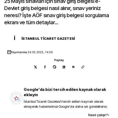
25 Mayıs sınavları için sınav giriş belgesi e-
Devlet giriş belgesi nasıl alınır, sınav yeriniz
neresi? İşte AÖF sınav giriş belgesi sorgulama
ekranı ve tüm detaylar...
İ
İSTANBUL TICARET GAZETESI
Yayınlanma
24.05.2025, 14:58
Paylaş
N
Google'da bizi tercih edilen kaynak olarak
ekleyin
İstanbul Ticaret Gazetesi
'i tercih edilen kaynak olarak
ekleyerek haberlerimizi Google'da daha sık görebilirsiniz.
Kaynak ekle
Nasıl çalışır?
›