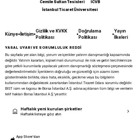
Cemile Sultan Tesisleri
ICVB
İstanbul Ticaret Üniversitesi
Gizlilik ve KVKK
Doğrulama
Yayın
Künye
•
İletişim
•
•
•
Politikası
Politikası
İlkeleri
YASAL UYARI VE SORUMLULUK REDDİ
Bu sayfada yer alan bilgi, yorum ve içerikler yatırım danışmanlığı kapsamında
değildir. Yatırım kararları, kişisel mali durumunuz ile risk ve getiri tercihlerinize
göre yetkili kurumlarla yapılacak yatırım danışmanlığı sözleşmesi çerçevesinde
değerlendirilmelidir. İçeriklerin doğruluğu ve güncelliği için azami özen
gösterilmekle birlikte, olası hata, eksiklik, gecikme veya bu bilgilerin
kullanımından doğabilecek zararlardan İstanbul Ticaret Odası sorumlu değildir.
BIST isim ve logosu ile Borsa İstanbul A.Ş. adına açıklanan tüm bilgi ve verilerin
telif hakları Borsa İstanbul A.Ş.’ye aittir.
Haftalık yeni kurulan şirketler
Haftalık listeye göz atın
App Store'dan