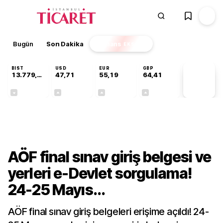
Bugün
Son Dakika
Finans
EKSTRA
BIST
USD
EUR
GBP
13.779,39
47,71
55,19
64,41
PİYASA
VERİLERİ
-0,14%
+0,18%
+0,32%
+0,38%
Gündem
AÖF final sınav giriş belgesi ve
yerleri e-Devlet sorgulama!
24-25 Mayıs...
AÖF final sınav giriş belgeleri erişime açıldı! 24-