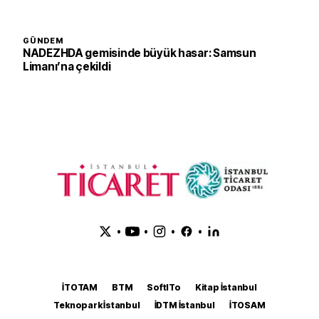
GÜNDEM
NADEZHDA gemisinde büyük hasar: Samsun
Limanı’na çekildi
•
•
•
•
İTOTAM
BTM
SoftITo
Kitap İstanbul
Teknopark İstanbul
İDTM İstanbul
İTOSAM