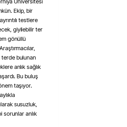
forniya Üniversitesi
kün. Ekip, bir
yrıntılı testlere
k, giyilebilir ter
tem gönüllü
Araştırmacılar,
e terde bulunan
klere anlık sağlık
başardı. Bu buluş
 önem taşıyor.
ylıkla
ılarak susuzluk,
i sorunlar anlık