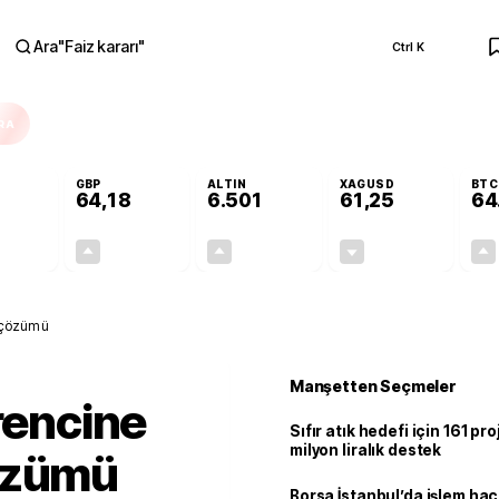
Ara
"
Faiz kararı
"
Ctrl K
RA
GBP
ALTIN
XAGUSD
BTC
64,18
6.501
61,25
64
-0,09%
+0,13%
+0,08%
-1,27%
-0,05
0,09
5,41
-0,79
l çözümü
Manşetten Seçmeler
irencine
Sıfır atık hedefi için 161 pr
milyon liralık destek
özümü
Borsa İstanbul’da işlem hac