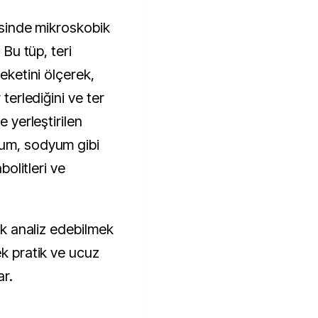
risinde mikroskobik
 Bu tüp, teri
reketini ölçerek,
 terlediğini ve ter
e yerleştirilen
yum, sodyum gibi
bolitleri ve
rak analiz edebilmek
ek pratik ve ucuz
ar.