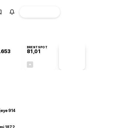
ÜYE
CANLI BORSA
Girişi
BRENTSPOT
.653
81,01
PİYASA
VERİLERİ
+0,39%
+2,66%
+0,00
2,10
ojeye 914
mi 187,2