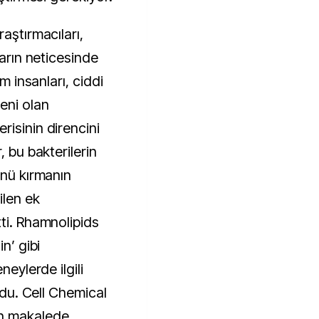
aştırmacıları,
ların neticesinde
im insanları, ciddi
eni olan
risinin direncini
, bu bakterilerin
ünü kırmanın
ilen ek
ti. Rhamnolipids
n’ gibi
neylerde ilgili
oldu. Cell Chemical
n makalede,