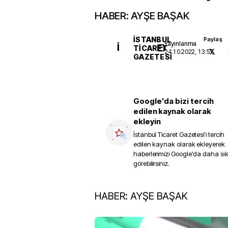
HABER: AYŞE BAŞAK
İSTANBUL
Paylaş
Yayınlanma
İ
TICARET
24.10.2022, 13:57
GAZETESI
Google'da bizi tercih
edilen kaynak olarak
ekleyin
İstanbul Ticaret Gazetesi
'i tercih
edilen kaynak olarak ekleyerek
haberlerimizi Google'da daha sı
görebilirsiniz.
HABER: AYŞE BAŞAK