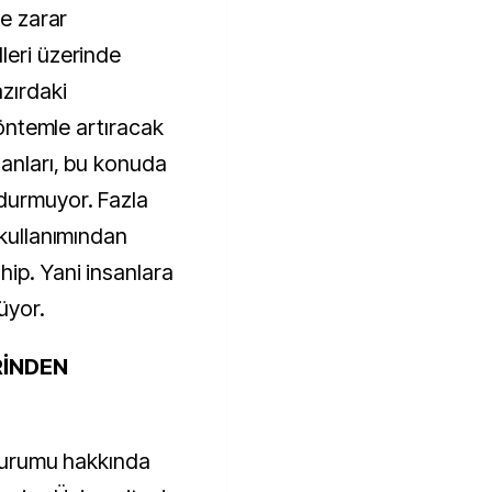
ne zarar
leri üzerinde
azırdaki
 yöntemle artıracak
sanları, bu konuda
durmuyor. Fazla
 kullanımından
hip. Yani insanlara
üyor.
RİNDEN
 durumu hakkında