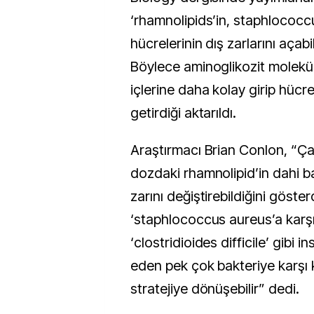
‘rhamnolipids’in, staphlococ
hücrelerinin dış zarlarını açabild
Böylece aminoglikozit moleküll
içlerine daha kolay girip hücre
getirdiği aktarıldı.
Araştırmacı Brian Conlon, “Ç
dozdaki rhamnolipid’in dahi b
zarını değiştirebildiğini göste
‘staphlococcus aureus’a karşı
‘clostridioides difficile’ gibi 
eden pek çok bakteriye karşı k
stratejiye dönüşebilir” dedi.