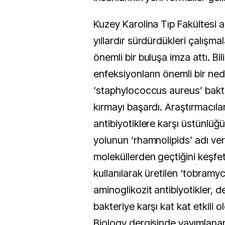
Kuzey Karolina Tıp Fakültesi ar
yıllardır sürdürdükleri çalışma
önemli bir buluşa imza attı. Bil
enfeksiyonların önemli bir ned
‘staphylococcus aureus’ bakte
kırmayı başardı. Araştırmacılar
antibiyotiklere karşı üstünlüğ
yolunun ‘rhamnolipids’ adı ver
moleküllerden geçtiğini keşfet
kullanılarak üretilen ‘tobramyci
aminoglikozit antibiyotikler, de
bakteriye karşı kat kat etkili 
Biology dergisinde yayımlana