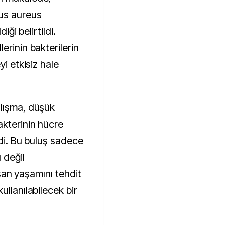
cus aureus
iği belirtildi.
erinin bakterilerin
yi etkisiz hale
alışma, düşük
akterinin hücre
rdi. Bu buluş sadece
 değil
insan yaşamını tehdit
ullanılabilecek bir