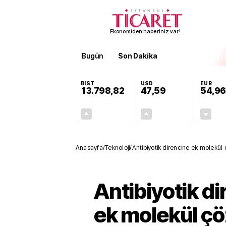
Ekonomiden haberiniz var!
Bugün
Son Dakika
Finans
EKST
BIST
USD
EUR
13.798,82
47,59
54,96
+0,70%
+0,06%
95,68
0,03
Anasayfa
/
Teknoloji
/
Antibiyotik direncine ek molekü
Antibiyotik d
ek molekül ç