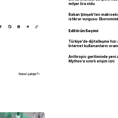
milyar lira oldu
Bakan Şimşek’ten makroek
istikrar vurgusu: Ekonomim
dayanıklılığını daha da güç
N
Editörün Seçimi
Türkiye'de dijitalleşme hızı 
İnternet kullananların oran
92,3'e yükseldi
Anthropic geriliminde yeni 
Mythos’a sınırlı erişim izni
Kaynak ekle
Nasıl çalışır?
›
k