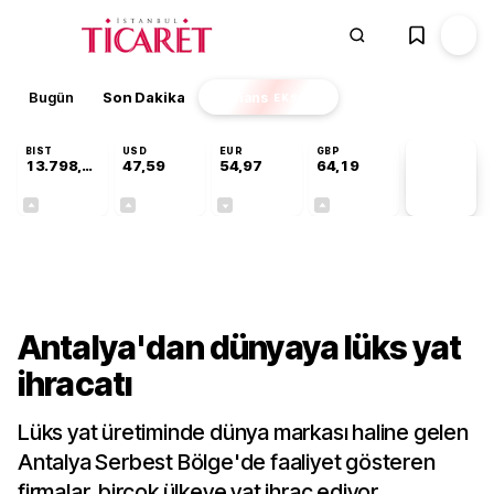
Bugün
Son Dakika
Finans
EKSTRA
BIST
USD
EUR
GBP
13.798,82
47,59
54,97
64,19
PİYASA
VERİLERİ
+0,70%
+0,05%
-0,08%
+0,15%
Gündem
Antalya'dan dünyaya lüks yat
ihracatı
Lüks yat üretiminde dünya markası haline gelen
Antalya Serbest Bölge'de faaliyet gösteren
firmalar, birçok ülkeye yat ihraç ediyor.