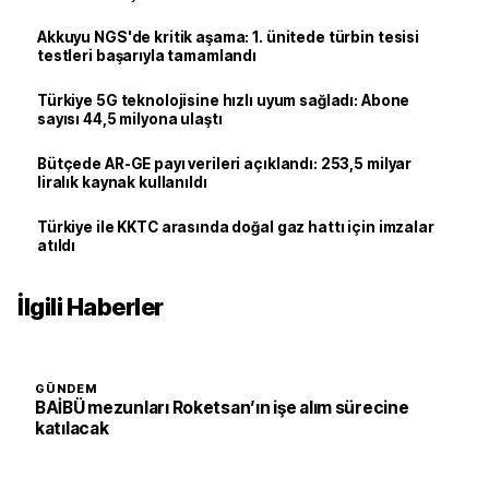
Akkuyu NGS'de kritik aşama: 1. ünitede türbin tesisi
testleri başarıyla tamamlandı
Türkiye 5G teknolojisine hızlı uyum sağladı: Abone
sayısı 44,5 milyona ulaştı
Bütçede AR-GE payı verileri açıklandı: 253,5 milyar
liralık kaynak kullanıldı
Türkiye ile KKTC arasında doğal gaz hattı için imzalar
atıldı
İlgili Haberler
GÜNDEM
BAİBÜ mezunları Roketsan’ın işe alım sürecine
katılacak