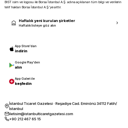
BIST isim ve logosu ile Borsa İstanbul A.Ş. adına açıklanan tüm bilgi ve verilerin
telif hakları Borsa İstanbul A.Ş.’ye aittir.
Haftalık yeni kurulan şirketler
Haftalık listeye göz atın
App Store'dan
indirin
Google Play'den
alın
App Galeri ile
keşfedin
İstanbul Ticaret Gazetesi · Reşadiye Cad. Eminönü 34112 Fatih/
İstanbul
iletisim@istanbulticaretgazetesi.com
+90 212 467 65 15