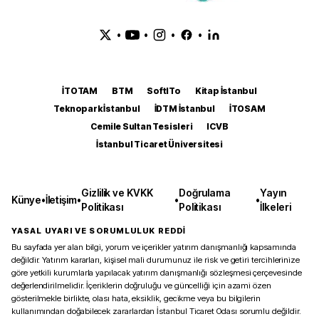
•
•
•
•
İTOTAM
BTM
SoftITo
Kitap İstanbul
Teknopark İstanbul
İDTM İstanbul
İTOSAM
Cemile Sultan Tesisleri
ICVB
İstanbul Ticaret Üniversitesi
Gizlilik ve KVKK
Doğrulama
Yayın
Künye
•
İletişim
•
•
•
Politikası
Politikası
İlkeleri
YASAL UYARI VE SORUMLULUK REDDİ
Bu sayfada yer alan bilgi, yorum ve içerikler yatırım danışmanlığı kapsamında
değildir. Yatırım kararları, kişisel mali durumunuz ile risk ve getiri tercihlerinize
göre yetkili kurumlarla yapılacak yatırım danışmanlığı sözleşmesi çerçevesinde
değerlendirilmelidir. İçeriklerin doğruluğu ve güncelliği için azami özen
gösterilmekle birlikte, olası hata, eksiklik, gecikme veya bu bilgilerin
kullanımından doğabilecek zararlardan İstanbul Ticaret Odası sorumlu değildir.