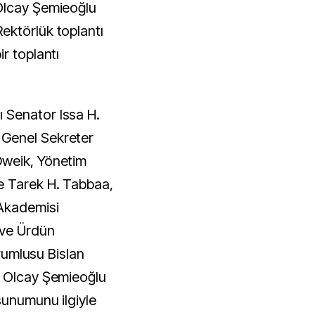
Olcay Şemieoğlu
ektörlük toplantı
r toplantı
 Senator Issa H.
Genel Sekreter
Dweik, Yönetim
e Tarek H. Tabbaa,
Akademisi
ve Ürdün
orumlusu Bislan
. Olcay Şemieoğlu
sunumunu ilgiyle