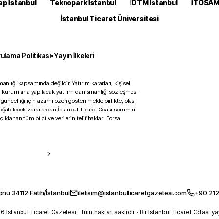
ap İstanbul
Teknopark İstanbul
İDTM İstanbul
İTOSA
İstanbul Ticaret Üniversitesi
ulama Politikası
•
Yayın İlkeleri
anlığı kapsamında değildir. Yatırım kararları, kişisel
ili kurumlarla yapılacak yatırım danışmanlığı sözleşmesi
 güncelliği için azami özen gösterilmekle birlikte, olası
doğabilecek zararlardan İstanbul Ticaret Odası sorumlu
çıklanan tüm bilgi ve verilerin telif hakları Borsa
önü 34112 Fatih/İstanbul
iletisim@istanbulticaretgazetesi.com
+90 212
 İstanbul Ticaret Gazetesi · Tüm hakları saklıdır · Bir İstanbul Ticaret Odası ya