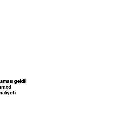
aması geldi!
hamed
maliyeti