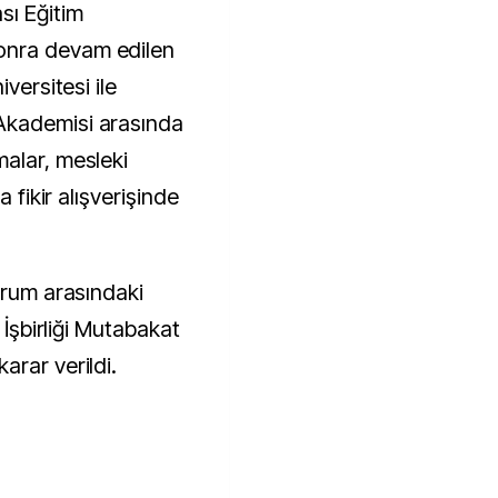
sı Eğitim
onra devam edilen
versitesi ile
Akademisi arasında
alar, mesleki
a fikir alışverişinde
urum arasındaki
 İşbirliği Mutabakat
arar verildi.