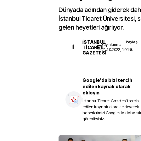
Dünyada adından giderek daha
İstanbul Ticaret Üniversitesi, s
gelen heyetleri ağırlıyor.
İSTANBUL
Paylaş
Yayınlanma
İ
TICARET
21.10.2022, 10:10
GAZETESI
Google'da bizi tercih
edilen kaynak olarak
ekleyin
İstanbul Ticaret Gazetesi
'i tercih
edilen kaynak olarak ekleyerek
haberlerimizi Google'da daha sı
görebilirsiniz.