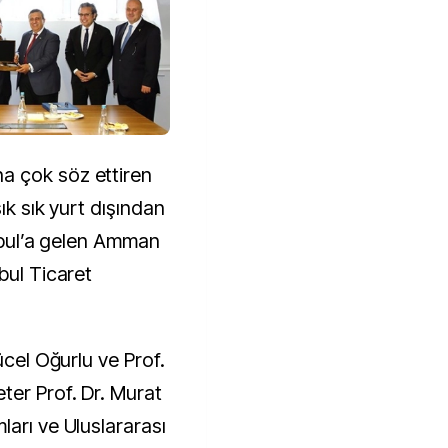
a çok söz ettiren
sık sık yurt dışından
anbul’a gelen Amman
bul Ticaret
ücel Oğurlu ve Prof.
ter Prof. Dr. Murat
ları ve Uluslararası