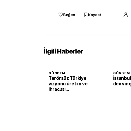
Beğen
Kaydet
İlgili Haberler
GÜNDEM
GÜNDEM
Terörsüz Türkiye
İstanbul
vizyonu üretim ve
dev vinç
ihracatı
güçlendirecek