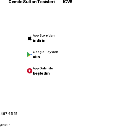
M
Cemile Sultan Tesisleri
ICVB
App Store'dan
indirin
Google Play'den
alın
App Galeri ile
keşfedin
 467 65 15
yınıdır