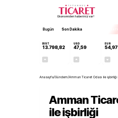
Ekonomiden haberiniz var!
Bugün
Son Dakika
Finans
EKST
BIST
USD
EUR
13.798,82
47,59
54,97
+0,70%
+0,06%
95,68
0,03
Anasayfa
/
Gündem
/
Amman Ticaret Odası ile işbirliği
Amman Ticare
ile işbirliği