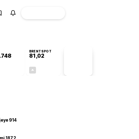
ÜYE
CANLI BORSA
Girişi
BRENTSPOT
.748
81,02
PİYASA
VERİLERİ
+0,25%
+2,67%
+0,00
2,11
ojeye 914
mi 187,2