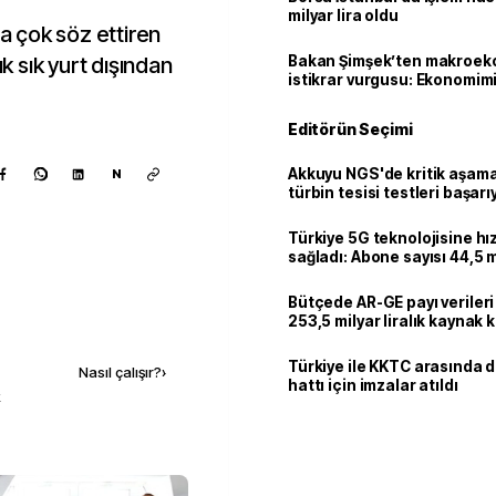
milyar lira oldu
 çok söz ettiren
ık sık yurt dışından
Bakan Şimşek’ten makroek
istikrar vurgusu: Ekonomim
dayanıklılığını daha da güç
Editörün Seçimi
Akkuyu NGS'de kritik aşama:
N
türbin tesisi testleri başarı
tamamlandı
Türkiye 5G teknolojisine hı
sağladı: Abone sayısı 44,5 
ulaştı
Bütçede AR-GE payı verileri
253,5 milyar liralık kaynak k
Kaynak ekle
Türkiye ile KKTC arasında 
Nasıl çalışır?
›
hattı için imzalar atıldı
k