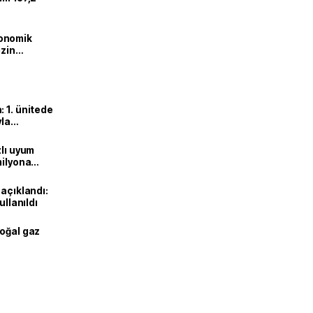
onomik
izin
lendirdik
 1. ünitede
yla
zlı uyum
milyona
 açıklandı:
ullanıldı
doğal gaz