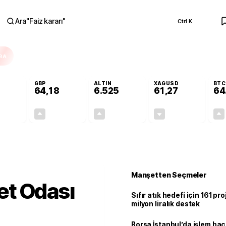
Ara
"
Faiz kararı
"
Ctrl K
RA
GBP
ALTIN
XAGUSD
BTC
64,18
6.525
61,27
64
-0,07%
+0,13%
+0,45%
-1,24%
-0,04
0,09
29,18
-0,77
Manşetten Seçmeler
t Odası
Sıfır atık hedefi için 161 pr
milyon liralık destek
Borsa İstanbul’da işlem hac