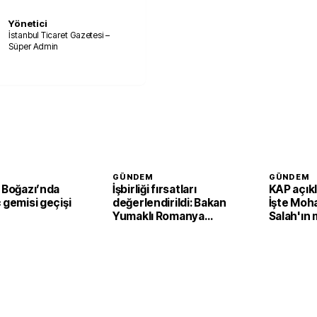
Yönetici
İstanbul Ticaret Gazetesi –
Süper Admin
GÜNDEM
GÜNDEM
 Boğazı’nda
İşbirliği fırsatları
KAP açıkl
 gemisi geçişi
değerlendirildi: Bakan
İşte Mo
Yumaklı Romanya
Salah'ın 
Tarım ve Kırsal
Kalkınma Bakanı ile
görüştü