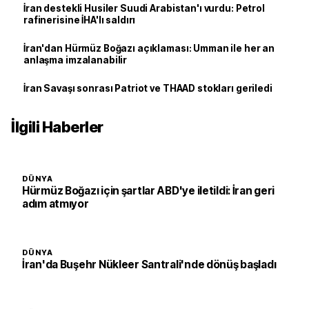
İran destekli Husiler Suudi Arabistan'ı vurdu: Petrol
rafinerisine İHA'lı saldırı
İran'dan Hürmüz Boğazı açıklaması: Umman ile her an
anlaşma imzalanabilir
İran Savaşı sonrası Patriot ve THAAD stokları geriledi
İlgili Haberler
DÜNYA
Hürmüz Boğazı için şartlar ABD'ye iletildi: İran geri
adım atmıyor
DÜNYA
İran'da Buşehr Nükleer Santrali'nde dönüş başladı