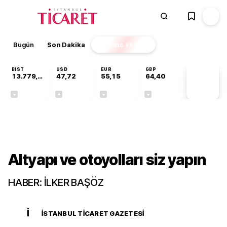
Bugün
Son Dakika
Finans
EKSTRA
BIST
USD
EUR
GBP
13.779,39
47,72
55,15
64,40
PİYASA
VERİLERİ
-0,14%
+0,01%
-0,07%
-0,03%
Dünya
Altyapı ve otoyolları siz yapın
HABER: İLKER BAŞÖZ
İ
İSTANBUL TICARET GAZETESI