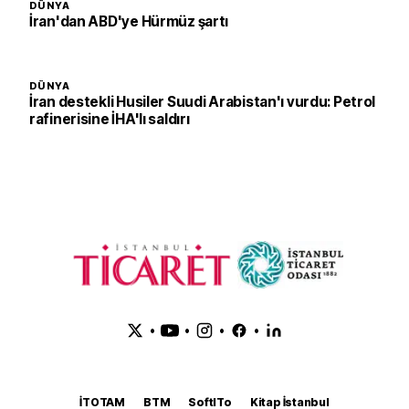
DÜNYA
İran'dan ABD'ye Hürmüz şartı
DÜNYA
İran destekli Husiler Suudi Arabistan'ı vurdu: Petrol
rafinerisine İHA'lı saldırı
•
•
•
•
İTOTAM
BTM
SoftITo
Kitap İstanbul