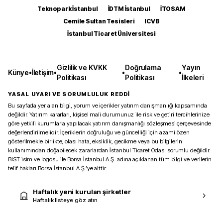
Teknopark İstanbul
İDTM İstanbul
İTOSAM
Cemile Sultan Tesisleri
ICVB
İstanbul Ticaret Üniversitesi
Gizlilik ve KVKK
Doğrulama
Yayın
Künye
•
İletişim
•
•
•
Politikası
Politikası
İlkeleri
YASAL UYARI VE SORUMLULUK REDDİ
Bu sayfada yer alan bilgi, yorum ve içerikler yatırım danışmanlığı kapsamında
değildir. Yatırım kararları, kişisel mali durumunuz ile risk ve getiri tercihlerinize
göre yetkili kurumlarla yapılacak yatırım danışmanlığı sözleşmesi çerçevesinde
değerlendirilmelidir. İçeriklerin doğruluğu ve güncelliği için azami özen
gösterilmekle birlikte, olası hata, eksiklik, gecikme veya bu bilgilerin
kullanımından doğabilecek zararlardan İstanbul Ticaret Odası sorumlu değildir.
BIST isim ve logosu ile Borsa İstanbul A.Ş. adına açıklanan tüm bilgi ve verilerin
telif hakları Borsa İstanbul A.Ş.’ye aittir.
Haftalık yeni kurulan şirketler
Haftalık listeye göz atın