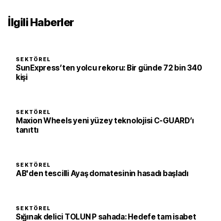
İlgili Haberler
SEKTÖREL
SunExpress’ten yolcu rekoru: Bir günde 72 bin 340
kişi
SEKTÖREL
Maxion Wheels yeni yüzey teknolojisi C-GUARD’ı
tanıttı
SEKTÖREL
AB'den tescilli Ayaş domatesinin hasadı başladı
SEKTÖREL
Sığınak delici TOLUN P sahada: Hedefe tam isabet