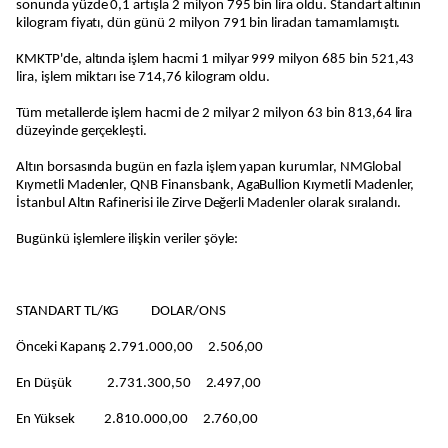
sonunda yüzde 0,1 artışla 2 milyon 795 bin lira oldu. Standart altının
kilogram fiyatı, dün günü 2 milyon 791 bin liradan tamamlamıştı.
KMKTP'de, altında işlem hacmi 1 milyar 999 milyon 685 bin 521,43
lira, işlem miktarı ise 714,76 kilogram oldu.
Tüm metallerde işlem hacmi de 2 milyar 2 milyon 63 bin 813,64 lira
düzeyinde gerçekleşti.
Altın borsasında bugün en fazla işlem yapan kurumlar, NMGlobal
Kıymetli Madenler, QNB Finansbank, AgaBullion Kıymetli Madenler,
İstanbul Altın Rafinerisi ile Zirve Değerli Madenler olarak sıralandı.
Bugünkü işlemlere ilişkin veriler şöyle:
STANDART TL/KG DOLAR/ONS
Önceki Kapanış 2.791.000,00 2.506,00
En Düşük 2.731.300,50 2.497,00
En Yüksek 2.810.000,00 2.760,00