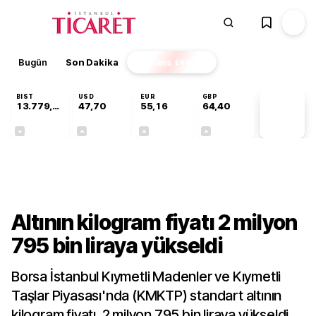
Bugün
Son Dakika
Finans
EKSTRA
BIST
USD
EUR
GBP
13.779,39
47,70
55,16
64,40
PİYASA
VERİLERİ
-0,14%
+0,15%
+0,28%
+0,35%
Sektörel
Altının kilogram fiyatı 2 milyon
795 bin liraya yükseldi
Borsa İstanbul Kıymetli Madenler ve Kıymetli
Taşlar Piyasası'nda (KMKTP) standart altının
kilogram fiyatı, 2 milyon 795 bin liraya yükseldi.