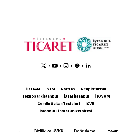
•
•
•
•
İTOTAM
BTM
SoftITo
Kitap İstanbul
Teknopark İstanbul
İDTM İstanbul
İTOSAM
Cemile Sultan Tesisleri
ICVB
İstanbul Ticaret Üniversitesi
Gizlilik ve KVKK
Doğrulama
Yayın