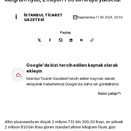
İSTANBUL TICARET
İ
Yayınlanma
11.09.2024, 20:55
GAZETESI
Paylaş
N
Google'da bizi tercih edilen kaynak olarak
ekleyin
İstanbul Ticaret Gazetesi
'i tercih edilen kaynak olarak
ekleyerek haberlerimizi Google'da daha sık görebilirsiniz.
Kaynak ekle
Nasıl çalışır?
›
Altın piyasasında en düşük 2 milyon 731 bin 300,50 lirayı, en yüksek
2 milyon 810 bin lirayı gören standart altının kilogram fiyatı, gün