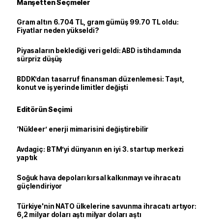
Manşetten Seçmeler
Gram altın 6.704 TL, gram gümüş 99.70 TL oldu:
Fiyatlar neden yükseldi?
Piyasaların beklediği veri geldi: ABD istihdamında
sürpriz düşüş
BDDK’dan tasarruf finansman düzenlemesi: Taşıt,
konut ve iş yerinde limitler değişti
Editörün Seçimi
‘Nükleer’ enerji mimarisini değiştirebilir
Avdagiç: BTM’yi dünyanın en iyi 3. startup merkezi
yaptık
Soğuk hava depoları kırsal kalkınmayı ve ihracatı
güçlendiriyor
Türkiye'nin NATO ülkelerine savunma ihracatı artıyor:
6,2 milyar doları aştı milyar doları aştı