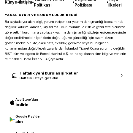
Künye
•
İletişim
•
•
•
Politikası
Politikası
İlkeleri
YASAL UYARI VE SORUMLULUK REDDİ
Bu sayfada yer alan bilgi, yorum ve içerikler yatırım danışmanlığı kapsamında
değildir. Yatırım kararları, kişisel mali durumunuz ile risk ve getiri tercihlerinize
göre yetkili kurumlarla yapılacak yatırım danışmanlığı sözleşmesi çerçevesinde
değerlendirilmelidir. İçeriklerin doğruluğu ve güncelliği için azami özen
gösterilmekle birlikte, olası hata, eksiklik, gecikme veya bu bilgilerin
kullanımından doğabilecek zararlardan İstanbul Ticaret Odası sorumlu değildir.
BIST isim ve logosu ile Borsa İstanbul A.Ş. adına açıklanan tüm bilgi ve verilerin
telif hakları Borsa İstanbul A.Ş.’ye aittir.
Haftalık yeni kurulan şirketler
Haftalık listeye göz atın
App Store'dan
indirin
Google Play'den
alın