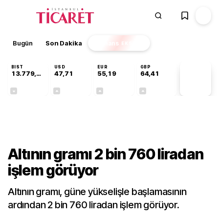
Bugün
Son Dakika
Finans
EKSTRA
BIST
USD
EUR
GBP
13.779,39
47,71
55,19
64,41
PİYASA
VERİLERİ
-0,14%
+0,18%
+0,32%
+0,38%
Sektörel
Altının gramı 2 bin 760 liradan
işlem görüyor
Altının gramı, güne yükselişle başlamasının
ardından 2 bin 760 liradan işlem görüyor.