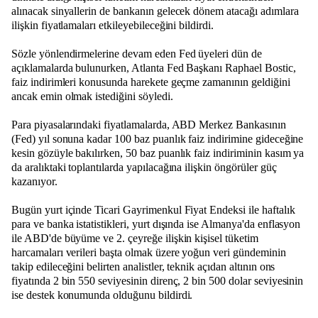
alınacak sinyallerin de bankanın gelecek dönem atacağı adımlara
ilişkin fiyatlamaları etkileyebileceğini bildirdi.
Sözle yönlendirmelerine devam eden Fed üyeleri dün de
açıklamalarda bulunurken, Atlanta Fed Başkanı Raphael Bostic,
faiz indirimleri konusunda harekete geçme zamanının geldiğini
ancak emin olmak istediğini söyledi.
Para piyasalarındaki fiyatlamalarda, ABD Merkez Bankasının
(Fed) yıl sonuna kadar 100 baz puanlık faiz indirimine gideceğine
kesin gözüyle bakılırken, 50 baz puanlık faiz indiriminin kasım ya
da aralıktaki toplantılarda yapılacağına ilişkin öngörüler güç
kazanıyor.
Bugün yurt içinde Ticari Gayrimenkul Fiyat Endeksi ile haftalık
para ve banka istatistikleri, yurt dışında ise Almanya'da enflasyon
ile ABD'de büyüme ve 2. çeyreğe ilişkin kişisel tüketim
harcamaları verileri başta olmak üzere yoğun veri gündeminin
takip edileceğini belirten analistler, teknik açıdan altının ons
fiyatında 2 bin 550 seviyesinin direnç, 2 bin 500 dolar seviyesinin
ise destek konumunda olduğunu bildirdi.