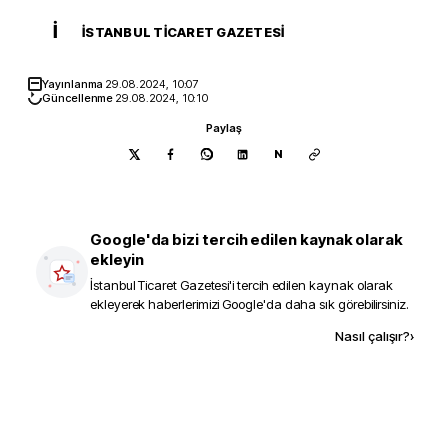
İ
İSTANBUL TICARET GAZETESI
Yayınlanma
29.08.2024, 10:07
Güncellenme
29.08.2024, 10:10
Paylaş
N
Google'da bizi tercih edilen kaynak olarak
ekleyin
İstanbul Ticaret Gazetesi
'i tercih edilen kaynak olarak
ekleyerek haberlerimizi Google'da daha sık görebilirsiniz.
Kaynak ekle
Nasıl çalışır?
›