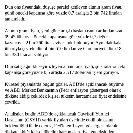
Dün ons fiyatındaki düşüşe paralel gerileyen altının gram fiyatı,
günü önceki kapanışa göre yüzde 0,7 azalışla 2 bin 742 liradan
tamamladı.
Altının gram fiyatı, yeni güne artışla başlamasının ardından saat
09.45 itibarıyla önceki kapanışına göre yüzde 0,7 değer
kazancıyla 2 bin 760 lira seviyesinde bulunuyor. Aynı dakikalar
itibarıyla çeyrek altın 4 bin 610 liradan ve Cumhuriyet altını 18
bin 380 liradan satılıyor.
Dün satış ağırlıklı seyir izleyen altının ons fiyatı, şu sıralar önceki
kapanışa göre yüzde 0,5 artışla 2.517 dolardan işlem görüyor.
Küresel piyasalarda bugün gözler, ABD'de açıklanacak büyüme
ve ABD Merkez Bankasının (Fed) enflasyon göstergesi olarak
dikkate aldığı çekirdek kişisel tüketim harcamaları fiyat endeksine
çevrildi.
Analistler, bugün ABD'de açıklanacak Gayrisafi Yurt içi
Hasıla'nın (GSYH) varlık fiyatları üzerinde etkili olmasının
beklendiğini ifade ederek, Fed'in enflasyon göstergesi olarak
dikkate aldığı kişisel tüketim harcamaları fiyat endeksinden