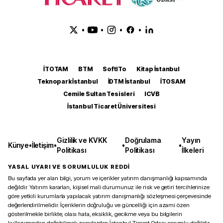
•
•
•
•
İTOTAM
BTM
SoftITo
Kitap İstanbul
Teknopark İstanbul
İDTM İstanbul
İTOSAM
Cemile Sultan Tesisleri
ICVB
İstanbul Ticaret Üniversitesi
Gizlilik ve KVKK
Doğrulama
Yayın
Künye
•
İletişim
•
•
•
Politikası
Politikası
İlkeleri
YASAL UYARI VE SORUMLULUK REDDİ
Bu sayfada yer alan bilgi, yorum ve içerikler yatırım danışmanlığı kapsamında
değildir. Yatırım kararları, kişisel mali durumunuz ile risk ve getiri tercihlerinize
göre yetkili kurumlarla yapılacak yatırım danışmanlığı sözleşmesi çerçevesinde
değerlendirilmelidir. İçeriklerin doğruluğu ve güncelliği için azami özen
gösterilmekle birlikte, olası hata, eksiklik, gecikme veya bu bilgilerin