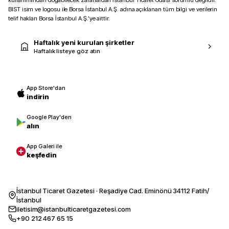
kullanımından doğabilecek zararlardan İstanbul Ticaret Odası sorumlu değildir.
BIST isim ve logosu ile Borsa İstanbul A.Ş. adına açıklanan tüm bilgi ve verilerin
telif hakları Borsa İstanbul A.Ş.’ye aittir.
Haftalık yeni kurulan şirketler
Haftalık listeye göz atın
App Store'dan
indirin
Google Play'den
alın
App Galeri ile
keşfedin
İstanbul Ticaret Gazetesi · Reşadiye Cad. Eminönü 34112 Fatih/
İstanbul
iletisim@istanbulticaretgazetesi.com
+90 212 467 65 15