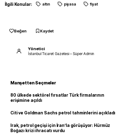
İlgili Konular:
altın
piyasa
fiyat
Beğen
Kaydet
Yönetici
İstanbul Ticaret Gazetesi – Süper Admin
Manşetten Seçmeler
80 ülkede sektörel fırsatlar Türk firmalarının
erişimine açıldı
Citi ve Goldman Sachs petrol tahminlerini açıkladı
Irak, petrol geçişi için İran’la görüşüyor: Hürmüz
Boğazı krizi ihracatı vurdu