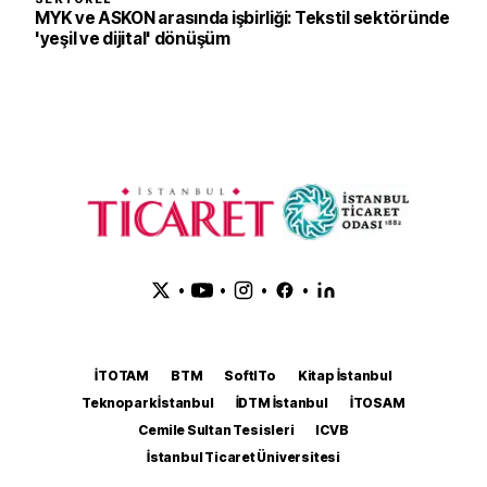
MYK ve ASKON arasında işbirliği: Tekstil sektöründe
'yeşil ve dijital' dönüşüm
•
•
•
•
İTOTAM
BTM
SoftITo
Kitap İstanbul
Teknopark İstanbul
İDTM İstanbul
İTOSAM
Cemile Sultan Tesisleri
ICVB
İstanbul Ticaret Üniversitesi