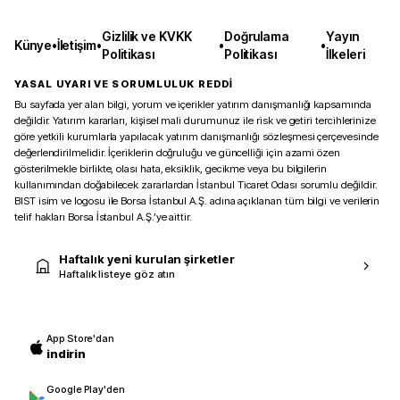
Gizlilik ve KVKK
Doğrulama
Yayın
Künye
•
İletişim
•
•
•
Politikası
Politikası
İlkeleri
YASAL UYARI VE SORUMLULUK REDDİ
Bu sayfada yer alan bilgi, yorum ve içerikler yatırım danışmanlığı kapsamında
değildir. Yatırım kararları, kişisel mali durumunuz ile risk ve getiri tercihlerinize
göre yetkili kurumlarla yapılacak yatırım danışmanlığı sözleşmesi çerçevesinde
değerlendirilmelidir. İçeriklerin doğruluğu ve güncelliği için azami özen
gösterilmekle birlikte, olası hata, eksiklik, gecikme veya bu bilgilerin
kullanımından doğabilecek zararlardan İstanbul Ticaret Odası sorumlu değildir.
BIST isim ve logosu ile Borsa İstanbul A.Ş. adına açıklanan tüm bilgi ve verilerin
telif hakları Borsa İstanbul A.Ş.’ye aittir.
Haftalık yeni kurulan şirketler
Haftalık listeye göz atın
App Store'dan
indirin
Google Play'den