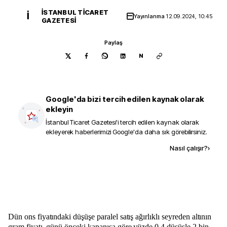
İSTANBUL TICARET
İ
Yayınlanma
12.09.2024, 10:45
GAZETESI
Paylaş
N
Google'da bizi tercih edilen kaynak olarak
ekleyin
İstanbul Ticaret Gazetesi
'i tercih edilen kaynak olarak
ekleyerek haberlerimizi Google'da daha sık görebilirsiniz.
Kaynak ekle
Nasıl çalışır?
›
Dün ons fiyatındaki düşüşe paralel satış ağırlıklı seyreden altının
gram fiyatı, günü önceki kapanışa göre yüzde 0,4 düşüşle 2 bin