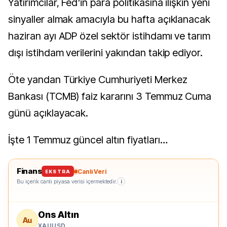
Yatırımcılar, Fed'in para politikasına ilişkin yeni
sinyaller almak amacıyla bu hafta açıklanacak
haziran ayı ADP özel sektör istihdamı ve tarım
dışı istihdam verilerini yakından takip ediyor.
Öte yandan Türkiye Cumhuriyeti Merkez
Bankası (TCMB) faiz kararını 3 Temmuz Cuma
günü açıklayacak.
İşte 1 Temmuz güncel altın fiyatları…
Finans
Canlı Veri
EKSTRA
Bu içerik canlı piyasa verisi içermektedir.
i
Ons Altın
Au
XAUUSD