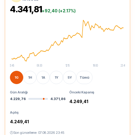
4.341,81
+92,40 (+2.17%)
23:45
06:30
12:15
18:00
23:45
1G
1H
1A
1Y
5Y
Tümü
Gün Aralığı
Önceki Kapanış
4.229,76
4.371,86
4.249,41
Açılış
4.249,41
🕒
Son güncelleme:
07.08.2026 23:45