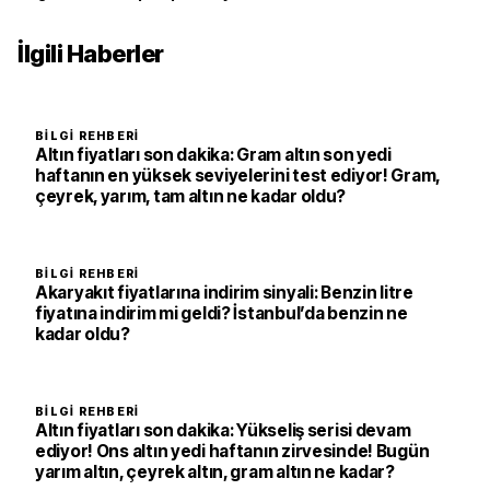
litre fiyatı ne kadar oldu?
İlgili Haberler
BILGI REHBERI
Altın fiyatları son dakika: Gram altın son yedi
haftanın en yüksek seviyelerini test ediyor! Gram,
çeyrek, yarım, tam altın ne kadar oldu?
BILGI REHBERI
Akaryakıt fiyatlarına indirim sinyali: Benzin litre
fiyatına indirim mi geldi? İstanbul’da benzin ne
kadar oldu?
BILGI REHBERI
Altın fiyatları son dakika: Yükseliş serisi devam
ediyor! Ons altın yedi haftanın zirvesinde! Bugün
yarım altın, çeyrek altın, gram altın ne kadar?