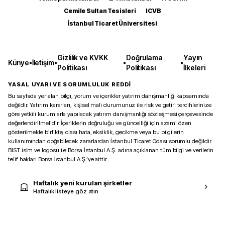
Cemile Sultan Tesisleri
ICVB
İstanbul Ticaret Üniversitesi
Gizlilik ve KVKK
Doğrulama
Yayın
Künye
•
İletişim
•
•
•
Politikası
Politikası
İlkeleri
YASAL UYARI VE SORUMLULUK REDDİ
Bu sayfada yer alan bilgi, yorum ve içerikler yatırım danışmanlığı kapsamında
değildir. Yatırım kararları, kişisel mali durumunuz ile risk ve getiri tercihlerinize
göre yetkili kurumlarla yapılacak yatırım danışmanlığı sözleşmesi çerçevesinde
değerlendirilmelidir. İçeriklerin doğruluğu ve güncelliği için azami özen
gösterilmekle birlikte, olası hata, eksiklik, gecikme veya bu bilgilerin
kullanımından doğabilecek zararlardan İstanbul Ticaret Odası sorumlu değildir.
BIST isim ve logosu ile Borsa İstanbul A.Ş. adına açıklanan tüm bilgi ve verilerin
telif hakları Borsa İstanbul A.Ş.’ye aittir.
Haftalık yeni kurulan şirketler
Haftalık listeye göz atın