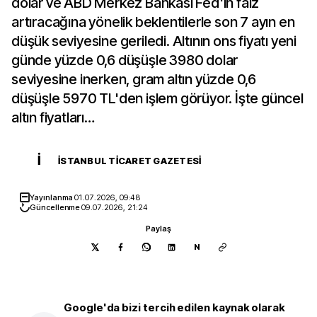
dolar ve ABD Merkez Bankası Fed'in faiz
artıracağına yönelik beklentilerle son 7 ayın en
düşük seviyesine geriledi. Altının ons fiyatı yeni
günde yüzde 0,6 düşüşle 3980 dolar
seviyesine inerken, gram altın yüzde 0,6
düşüşle 5970 TL'den işlem görüyor. İşte güncel
altın fiyatları…
İ
İSTANBUL TICARET GAZETESI
Yayınlanma
01.07.2026, 09:48
Güncellenme
09.07.2026, 21:24
Paylaş
N
Google'da bizi tercih edilen kaynak olarak