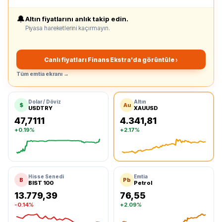
🔔
Altın fiyatlarını anlık takip edin.
Piyasa hareketlerini kaçırmayın.
Canlı fiyatları Finans Ekstra'da görüntüle ›
Tüm emtia ekranı →
Dolar / Döviz
Altın
$
Au
USDTRY
XAUUSD
47,7111
4.341,81
+0.19%
+2.17%
Dolar
Ons Altın
Hisse Senedi
Emtia
B
Pb
BIST 100
Petrol
13.779,39
76,55
-0.14%
+2.09%