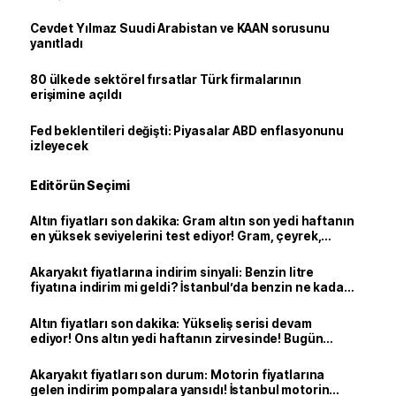
Cevdet Yılmaz Suudi Arabistan ve KAAN sorusunu
yanıtladı
80 ülkede sektörel fırsatlar Türk firmalarının
erişimine açıldı
Fed beklentileri değişti: Piyasalar ABD enflasyonunu
izleyecek
Editörün Seçimi
Altın fiyatları son dakika: Gram altın son yedi haftanın
en yüksek seviyelerini test ediyor! Gram, çeyrek,
yarım, tam altın ne kadar oldu?
Akaryakıt fiyatlarına indirim sinyali: Benzin litre
fiyatına indirim mi geldi? İstanbul’da benzin ne kadar
oldu?
Altın fiyatları son dakika: Yükseliş serisi devam
ediyor! Ons altın yedi haftanın zirvesinde! Bugün
yarım altın, çeyrek altın, gram altın ne kadar?
Akaryakıt fiyatları son durum: Motorin fiyatlarına
gelen indirim pompalara yansıdı! İstanbul motorin