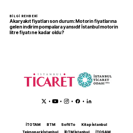
BILGI REHBERI
Akaryakıt fiyatları son durum: Motorin fiyatlarına
gelen indirim pompalara yansıdı! İstanbul motorin
litre fiyatı ne kadar oldu?
•
•
•
•
İTOTAM
BTM
SoftITo
Kitap İstanbul
Teknopark İstanbul
İDTM İstanbul
İTOSAM