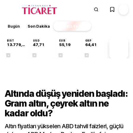
Bugün
Son Dakika
Finans
EKSTRA
BIST
USD
EUR
GBP
13.779,39
47,71
55,19
64,41
PİYASA
VERİLERİ
-0,14%
+0,18%
+0,32%
+0,38%
Bilgi Rehberi
Altında düşüş yeniden başladı:
Gram altın, çeyrek altın ne
kadar oldu?
Altın fiyatları yükselen ABD tahvil faizleri, güçlü