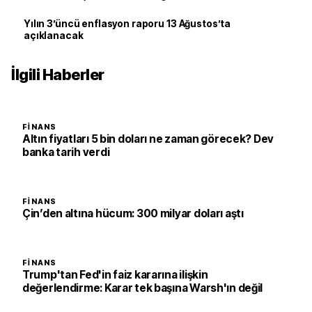
Yılın 3’üncü enflasyon raporu 13 Ağustos’ta
açıklanacak
İlgili Haberler
FINANS
Altın fiyatları 5 bin doları ne zaman görecek? Dev
banka tarih verdi
FINANS
Çin’den altına hücum: 300 milyar doları aştı
FINANS
Trump'tan Fed'in faiz kararına ilişkin
değerlendirme: Karar tek başına Warsh'ın değil