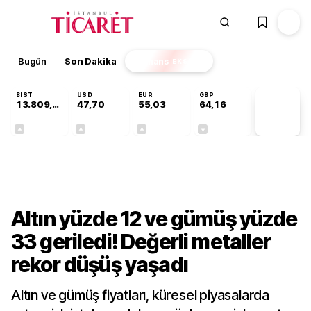
Bugün
Son Dakika
Finans
EKSTRA
BIST
USD
EUR
GBP
13.809,07
47,70
55,03
64,16
PİYASA
VERİLERİ
+0,07%
+0,17%
+0,04%
-0,03%
Finans
Altın yüzde 12 ve gümüş yüzde
33 geriledi! Değerli metaller
rekor düşüş yaşadı
Altın ve gümüş fiyatları, küresel piyasalarda