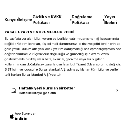
Gizlilik ve KVKK
Doğrulama
Yayın
Künye
•
İletişim
•
•
•
Politikası
Politikası
İlkeleri
YASAL UYARI VE SORUMLULUK REDDİ
Bu sayfada yer alan bilgi, yorum ve içerikler yatırım danışmanlığı kapsamında
değildir. Yatırım kararları, kişisel mali durumunuz ile risk ve getiri tercihlerinize
göre yetkili kurumlarla yapılacak yatırım danışmanlığı sözleşmesi çerçevesinde
değerlendirilmelidir. İçeriklerin doğruluğu ve güncelliği için azami özen
gösterilmekle birlikte, olası hata, eksiklik, gecikme veya bu bilgilerin
kullanımından doğabilecek zararlardan İstanbul Ticaret Odası sorumlu değildir.
BIST isim ve logosu ile Borsa İstanbul A.Ş. adına açıklanan tüm bilgi ve verilerin
telif hakları Borsa İstanbul A.Ş.’ye aittir.
Haftalık yeni kurulan şirketler
Haftalık listeye göz atın
App Store'dan
indirin