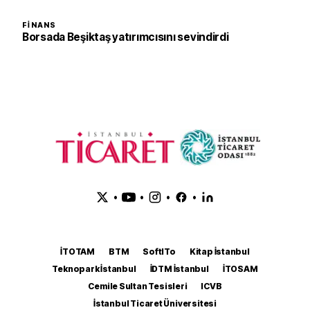
FINANS
Borsada Beşiktaş yatırımcısını sevindirdi
•
•
•
•
İTOTAM
BTM
SoftITo
Kitap İstanbul
Teknopark İstanbul
İDTM İstanbul
İTOSAM
Cemile Sultan Tesisleri
ICVB
İstanbul Ticaret Üniversitesi