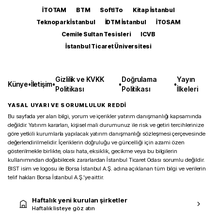
İTOTAM
BTM
SoftITo
Kitap İstanbul
Teknopark İstanbul
İDTM İstanbul
İTOSAM
Cemile Sultan Tesisleri
ICVB
İstanbul Ticaret Üniversitesi
Gizlilik ve KVKK
Doğrulama
Yayın
Künye
•
İletişim
•
•
•
Politikası
Politikası
İlkeleri
YASAL UYARI VE SORUMLULUK REDDİ
Bu sayfada yer alan bilgi, yorum ve içerikler yatırım danışmanlığı kapsamında
değildir. Yatırım kararları, kişisel mali durumunuz ile risk ve getiri tercihlerinize
göre yetkili kurumlarla yapılacak yatırım danışmanlığı sözleşmesi çerçevesinde
değerlendirilmelidir. İçeriklerin doğruluğu ve güncelliği için azami özen
gösterilmekle birlikte, olası hata, eksiklik, gecikme veya bu bilgilerin
kullanımından doğabilecek zararlardan İstanbul Ticaret Odası sorumlu değildir.
BIST isim ve logosu ile Borsa İstanbul A.Ş. adına açıklanan tüm bilgi ve verilerin
telif hakları Borsa İstanbul A.Ş.’ye aittir.
Haftalık yeni kurulan şirketler
Haftalık listeye göz atın