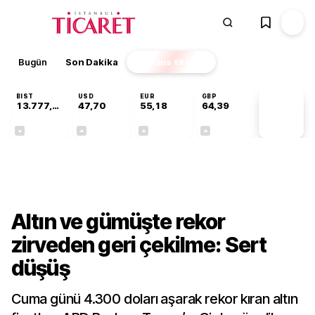
Bugün
Son Dakika
Finans
EKSTRA
BIST
USD
EUR
GBP
13.777,39
47,70
55,18
64,39
PİYASA
VERİLERİ
-0,16%
+0,17%
+0,30%
+0,34%
Finans
Altın ve gümüşte rekor
zirveden geri çekilme: Sert
düşüş
Cuma günü 4.300 doları aşarak rekor kıran altın