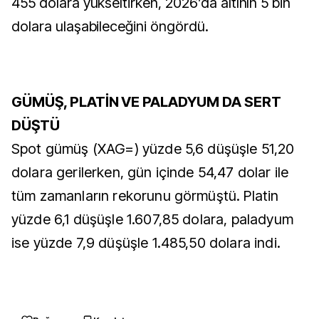
455 dolara yükseltirken, 2026’da altının 5 bin
dolara ulaşabileceğini öngördü.
GÜMÜŞ, PLATİN VE PALADYUM DA SERT
DÜŞTÜ
Spot gümüş (XAG=) yüzde 5,6 düşüşle 51,20
dolara gerilerken, gün içinde 54,47 dolar ile
tüm zamanların rekorunu görmüştü. Platin
yüzde 6,1 düşüşle 1.607,85 dolara, paladyum
ise yüzde 7,9 düşüşle 1.485,50 dolara indi.