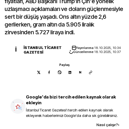
fiyatları, ABD Başkanı Trump’ın Çin'e yönelik
uzlaşmacı açıklamaları ve doların güçlenmesiyle
sert bir düşüş yaşadı. Ons altın yüzde 2,6
gerilerken, gram altın da 5.905 liralık
zirvesinden 5.727 liraya indi.
İSTANBUL TICARET
Yayınlanma
18.10.2025, 10:34
İ
GAZETESI
Güncellenme
18.10.2025, 10:37
Paylaş
N
Google'da bizi tercih edilen kaynak olarak
ekleyin
İstanbul Ticaret Gazetesi
'i tercih edilen kaynak olarak
ekleyerek haberlerimizi Google'da daha sık görebilirsiniz.
Kaynak ekle
Nasıl çalışır?
›