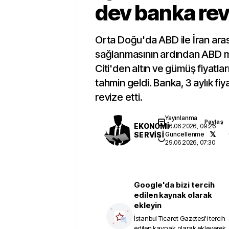
dev banka revi
Orta Doğu'da ABD ile İran aras
sağlanmasının ardından ABD 
Citi'den altın ve gümüş fiyatları
tahmin geldi. Banka, 3 aylık fiya
revize etti.
Yayınlanma
Paylaş
EKONOMİ
16.06.2026, 09:26
SERVİSİ
Güncellenme
29.06.2026, 07:30
Google'da bizi tercih
edilen kaynak olarak
ekleyin
İstanbul Ticaret Gazetesi
'i tercih
edilen kaynak olarak ekleyerek