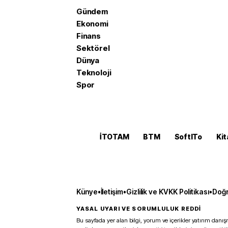
Gündem
Ekonomi
Finans
Sektörel
Dünya
Teknoloji
Spor
İTOTAM
BTM
SoftITo
Kit
Künye
•
İletişim
•
Gizlilik ve KVKK Politikası
•
Doğr
YASAL UYARI VE SORUMLULUK REDDİ
Bu sayfada yer alan bilgi, yorum ve içerikler yatırım danışm