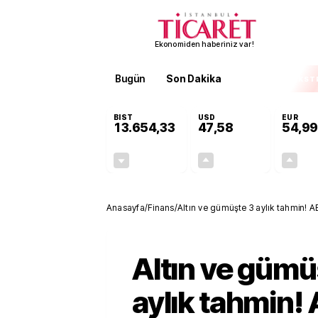
Ekonomiden haberiniz var!
Bugün
Son Dakika
Finans
EKST
BIST
USD
EUR
13.654,33
47,58
54,99
-0,25%
+0,10%
-33,60
0,05
Anasayfa
/
Finans
/
Altın ve gümüşte 3 aylık tahmin! AB
Altın ve gümü
aylık tahmin! 