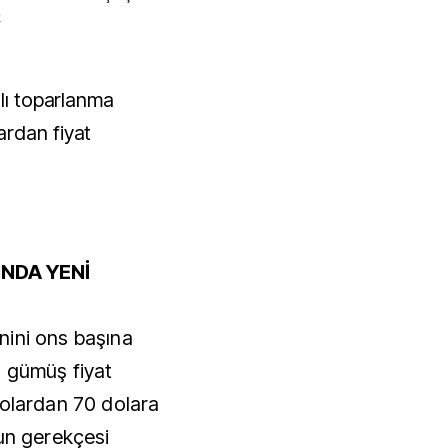
k
ardan fiyat
INDA YENİ
minini ons başına
, gümüş fiyat
dolardan 70 dolara
nun gerekçesi