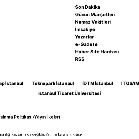
Son Dakika
Günün Manşetleri
Namaz Vakitleri
İmsakiye
Yazarlar
e-Gazete
Haber Site Haritası
RSS
ap İstanbul
Teknopark İstanbul
İDTM İstanbul
İTOSA
İstanbul Ticaret Üniversitesi
ulama Politikası
•
Yayın İlkeleri
anlığı kapsamında değildir. Yatırım kararları, kişisel