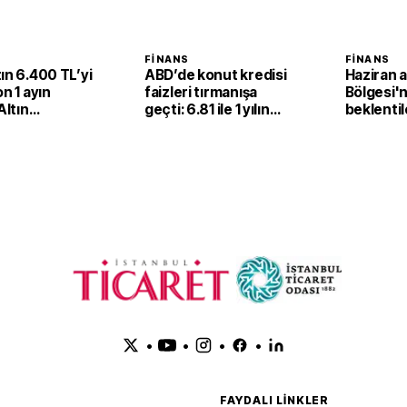
FINANS
FINANS
ın 6.400 TL’yi
ABD’de konut kredisi
Haziran 
on 1 ayın
faizleri tırmanışa
Bölgesi'
Altın
geçti: 6.81 ile 1 yılın
beklentil
cek mi,
zirvesi
geldi
 mi?
•
•
•
•
FAYDALI LINKLER