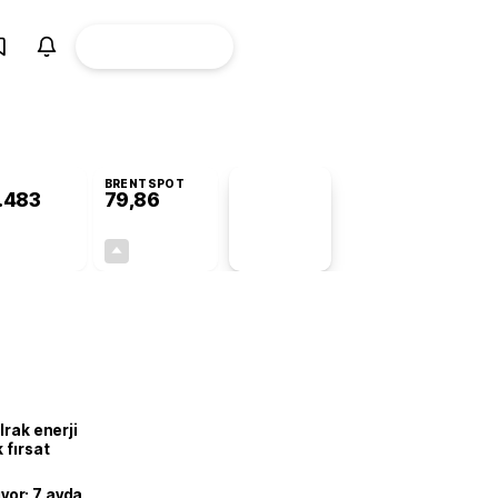
ÜYE
CANLI BORSA
Girişi
BRENTSPOT
.483
79,86
PİYASA
VERİLERİ
+0,83%
+1,82%
+0,00
1,43
Irak enerji
 fırsat
ıyor: 7 ayda