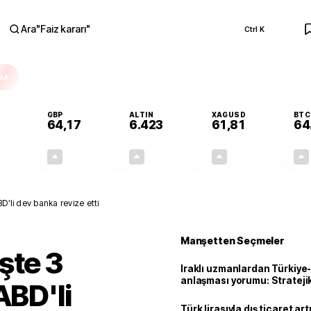
Ara
"
Faiz kararı
"
Ctrl K
RA
GBP
ALTIN
XAGUSD
BTC
64,17
6.423
61,81
64
+0,26%
+0,28%
+3,08%
+3,83%
0,14
0,18
191,63
2,28
D'li dev banka revize etti
Manşetten Seçmeler
şte 3
Iraklı uzmanlardan Türkiye-
anlaşması yorumu: Stratejik
ABD'li
Türk lirasıyla dış ticaret art