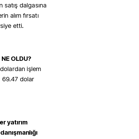
n satış dalgasına
n alım fırsatı
siye etti.
I NE OLDU?
5 dolardan işlem
 69.47 dolar
er yatırım
m danışmanlığı