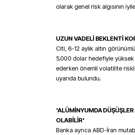
olarak genel risk algısının iyi
UZUN VADELİ BEKLENTİ K
Citi, 6-12 aylık altın görünü
5.000 dolar hedefiyle yükse
ederken önemli volatilite risk
uyarıda bulundu.
'ALÜMİNYUMDA DÜŞÜŞLER A
OLABİLİR'
Banka ayrıca ABD-İran mutab