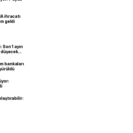
HA ihracatı
ım geldi
: Son 1 ayın
i, düşecek
ım bankaları
üşürüldü
üyor:
li
laştırabilir: