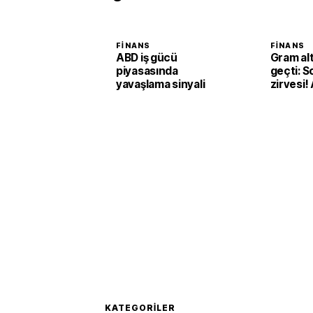
FINANS
FINANS
ABD iş gücü
Gram alt
piyasasında
geçti: S
yavaşlama sinyali
zirvesi! 
yüksele
düşecek
KATEGORILER