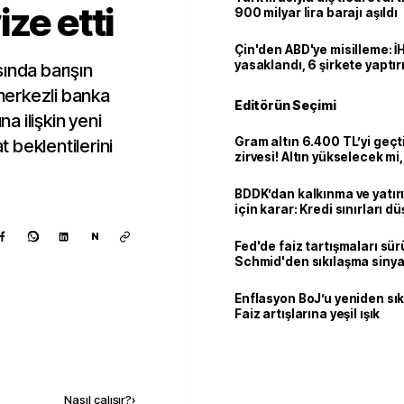
ze etti
900 milyar lira barajı aşıldı
Çin'den ABD'ye misilleme: İ
yasaklandı, 6 şirkete yaptır
ında barışın
merkezli banka
Editörün Seçimi
na ilişkin yeni
Gram altın 6.400 TL’yi geçti
t beklentilerini
zirvesi! Altın yükselecek m
mi?
BDDK’dan kalkınma ve yatır
için karar: Kredi sınırları d
N
Fed'de faiz tartışmaları sür
Schmid'den sıkılaşma sinya
Enflasyon BoJ’u yeniden sıkı
Faiz artışlarına yeşil ışık
Kaynak ekle
Nasıl çalışır?
›