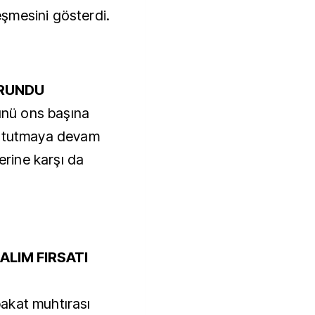
leşmesini gösterdi.
ORUNDU
münü ons başına
k tutmaya devam
lerine karşı da
LIM FIRSATI
akat muhtırası