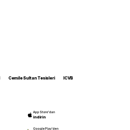
M
Cemile Sultan Tesisleri
ICVB
App Store'dan
indirin
Google Play'den