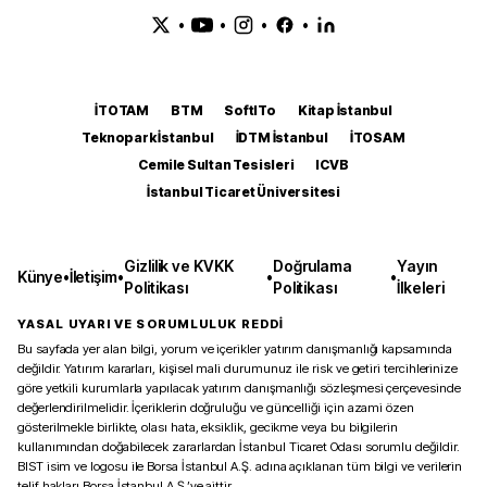
•
•
•
•
İTOTAM
BTM
SoftITo
Kitap İstanbul
Teknopark İstanbul
İDTM İstanbul
İTOSAM
Cemile Sultan Tesisleri
ICVB
İstanbul Ticaret Üniversitesi
Gizlilik ve KVKK
Doğrulama
Yayın
Künye
•
İletişim
•
•
•
Politikası
Politikası
İlkeleri
YASAL UYARI VE SORUMLULUK REDDİ
Bu sayfada yer alan bilgi, yorum ve içerikler yatırım danışmanlığı kapsamında
değildir. Yatırım kararları, kişisel mali durumunuz ile risk ve getiri tercihlerinize
göre yetkili kurumlarla yapılacak yatırım danışmanlığı sözleşmesi çerçevesinde
değerlendirilmelidir. İçeriklerin doğruluğu ve güncelliği için azami özen
gösterilmekle birlikte, olası hata, eksiklik, gecikme veya bu bilgilerin
kullanımından doğabilecek zararlardan İstanbul Ticaret Odası sorumlu değildir.
BIST isim ve logosu ile Borsa İstanbul A.Ş. adına açıklanan tüm bilgi ve verilerin
telif hakları Borsa İstanbul A.Ş.’ye aittir.