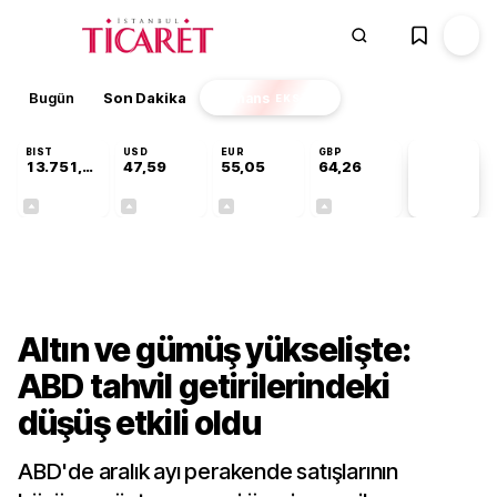
Bugün
Son Dakika
Finans
EKSTRA
BIST
USD
EUR
GBP
13.751,45
47,59
55,05
64,26
PİYASA
VERİLERİ
+0,35%
+0,06%
+0,08%
+0,25%
Finans
Altın ve gümüş yükselişte:
ABD tahvil getirilerindeki
düşüş etkili oldu
ABD'de aralık ayı perakende satışlarının