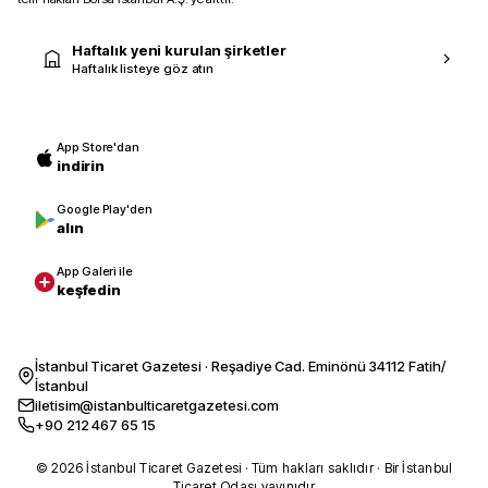
Haftalık yeni kurulan şirketler
Haftalık listeye göz atın
App Store'dan
indirin
Google Play'den
alın
App Galeri ile
keşfedin
İstanbul Ticaret Gazetesi · Reşadiye Cad. Eminönü 34112 Fatih/
İstanbul
iletisim@istanbulticaretgazetesi.com
+90 212 467 65 15
© 2026 İstanbul Ticaret Gazetesi · Tüm hakları saklıdır · Bir İstanbul
Ticaret Odası yayınıdır