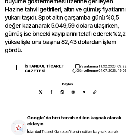
büyüme göstermemesi üzerine gerileyen
Hazine tahvil getirileri, altın ve gümüş fiyatlarını
yukarı taşıdı. Spot altın çarşamba günü %0,5
değer kazanarak 5.049,59 dolara ulaşırken,
gümüş ise önceki kayıplarını telafi ederek %2,2
yükselişle ons başına 82,43 dolardan işlem
gördü.
İSTANBUL TICARET
Yayınlanma
11.02.2026, 09:22
İ
GAZETESI
Güncellenme
04.07.2026, 19:03
Paylaş
N
Google'da bizi tercih edilen kaynak olarak
ekleyin
İstanbul Ticaret Gazetesi
'i tercih edilen kaynak olarak