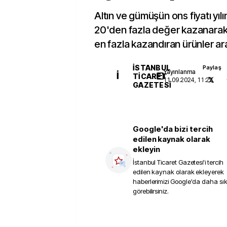
Altın ve gümüşün ons fiyatı yıl
20'den fazla değer kazanarak
en fazla kazandıran ürünler ara
İSTANBUL
Paylaş
Yayınlanma
İ
TICARET
11.09.2024, 11:22
GAZETESI
Google'da bizi tercih
edilen kaynak olarak
ekleyin
İstanbul Ticaret Gazetesi
'i tercih
edilen kaynak olarak ekleyerek
haberlerimizi Google'da daha sı
görebilirsiniz.