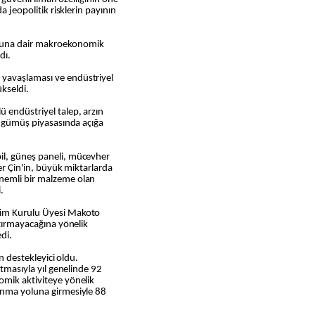
a jeopolitik risklerin payının
ğuna dair makroekonomik
dı.
yavaşlaması ve endüstriyel
ükseldi.
 endüstriyel talep, arzın
da gümüş piyasasında açığa
il, güneş paneli, mücevher
ler Çin'in, büyük miktarlarda
nemli bir malzeme olan
.
tim Kurulu Üyesi Makoto
rtırmayacağına yönelik
edi.
in destekleyici oldu.
rtmasıyla yıl genelinde 92
omik aktiviteye yönelik
anma yoluna girmesiyle 88