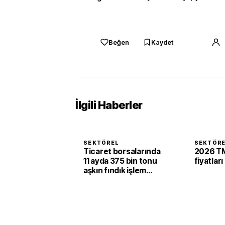
Beğen
Kaydet
İlgili Haberler
SEKTÖREL
SEKTÖR
Ticaret borsalarında
2026 TM
11 ayda 375 bin tonu
fiyatları
aşkın fındık işlem
gördü