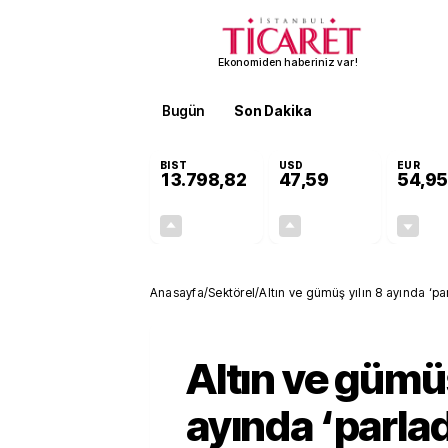
Ekonomiden haberiniz var!
Bugün
Son Dakika
Finans
EKST
BIST
USD
EUR
13.798,82
47,59
54,95
+0,70%
+0,05%
95,68
0,03
Anasayfa
/
Sektörel
/
Altın ve gümüş yılın 8 ayında ‘par
Altın ve gümüş
ayında ‘parlad