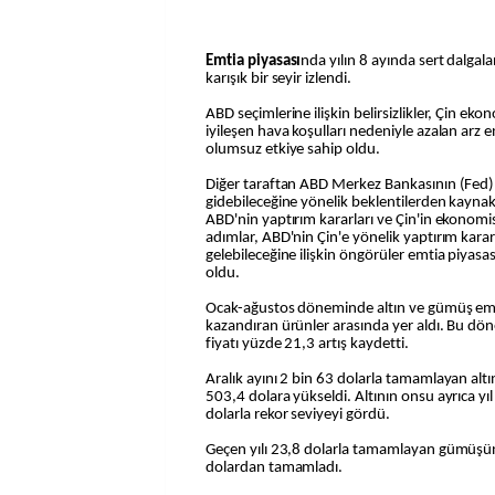
Emtia piyasası
nda yılın 8 ayında sert dalga
karışık bir seyir izlendi.
ABD seçimlerine ilişkin belirsizlikler, Çin ek
iyileşen hava koşulları nedeniyle azalan arz 
olumsuz etkiye sahip oldu.
Diğer taraftan ABD Merkez Bankasının (Fed) 
gidebileceğine yönelik beklentilerden kayna
ABD'nin yaptırım kararları ve Çin'in ekonomis
adımlar, ABD'nin Çin'e yönelik yaptırım karar
gelebileceğine ilişkin öngörüler emtia piyasa
oldu.
Ocak-ağustos döneminde altın ve gümüş emt
kazandıran ürünler arasında yer aldı. Bu d
fiyatı yüzde 21,3 artış kaydetti.
Aralık ayını 2 bin 63 dolarla tamamlayan altı
503,4 dolara yükseldi. Altının onsu ayrıca yı
dolarla rekor seviyeyi gördü.
Geçen yılı 23,8 dolarla tamamlayan gümüşün
dolardan tamamladı.