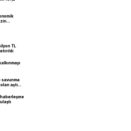
onomik
izin
lendirdik
ilyon TL
tırıldı
kalkınmayı
ne savunma
oları aştı
k haberleşme
 ulaştı