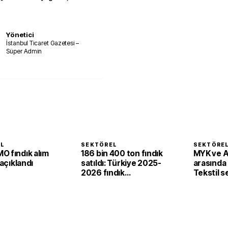
Yönetici
İstanbul Ticaret Gazetesi –
Süper Admin
EL
SEKTÖREL
SEKTÖRE
O fındık alım
186 bin 400 ton fındık
MYK ve 
 açıklandı
satıldı: Türkiye 2025-
arasında i
2026 fındık
Tekstil 
sezonunda 2,4 milyar
'yeşil ve d
dolar gelir sağladı
dönüşü