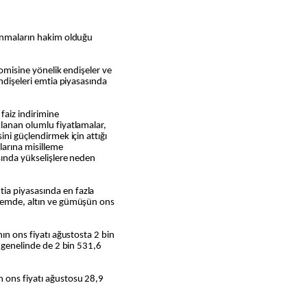
lanmaların hakim olduğu
onomisine yönelik endişeler ve
endişeleri emtia piyasasında
faiz indirimine
klanan olumlu fiyatlamalar,
ini güçlendirmek için attığı
larına misilleme
sında yükselişlere neden
ia piyasasında en fazla
önemde, altın ve gümüşün ons
nın ons fiyatı ağustosta 2 bin
l genelinde de 2 bin 531,6
 ons fiyatı ağustosu 28,9