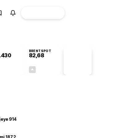
ÜYE
CANLI BORSA
Girişi
BRENTSPOT
.430
82,68
PİYASA
VERİLERİ
-0,72%
+4,78%
+0,00
3,77
ojeye 914
mi 187,2