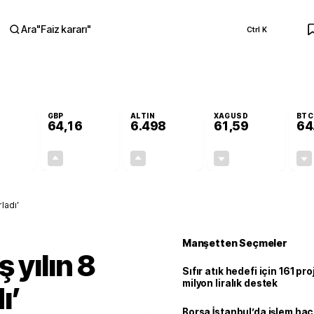
Ara
"
Faiz kararı
"
Ctrl K
RA
GBP
ALTIN
XAGUSD
BTC
64,16
6.498
61,59
64
-0,11%
+0,10%
+0,02%
-0,73%
-0,06
0,07
1,50
-0,45
ladı’
Manşetten Seçmeler
 yılın 8
Sıfır atık hedefi için 161 pr
milyon liralık destek
ı’
Borsa İstanbul’da işlem hac