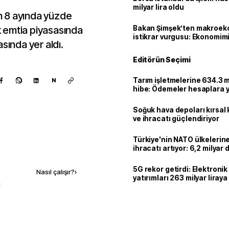
milyar lira oldu
ın 8 ayında yüzde
 emtia piyasasında
Bakan Şimşek’ten makroek
istikrar vurgusu: Ekonomim
sında yer aldı.
dayanıklılığını daha da güç
Editörün Seçimi
Tarım işletmelerine 634.3 m
N
hibe: Ödemeler hesaplara ya
Soğuk hava depoları kırsal 
ve ihracatı güçlendiriyor
Türkiye'nin NATO ülkeleri
ihracatı artıyor: 6,2 milyar d
Kaynak ekle
milyar doları aştı
5G rekor getirdi: Elektroni
Nasıl çalışır?
›
yatırımları 263 milyar liraya
k