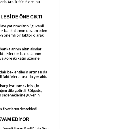
larla Aralık 2012'den bu
LEBİ DE ÖNE ÇIKTI
layı yatırımcıların "güvenli
kez bankalarının devam eden
yen önemli bir faktör olarak
nkalarının altın alımları
çıktı. Merkez bankalarının
ya göre iki katın üzerine
dair beklentilerin artması da
i faktörler arasında yer aldı.
e karşı korunmak için Çin
ğını dile getirdi. Bölgede,
ım seçeneklerine güvenin
ın fiyatlarını destekledi.
EVAM EDİYOR
a güvenli liman özelliğinin öne