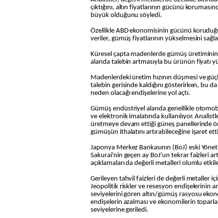
çıktığını, altın fiyatlarının gücünü korumasınd
büyük olduğunu söyledi.
Özellikle ABD ekonomisinin gücünü korudu
veriler, gümüş fiyatlarının yükselmesini sağla
Küresel çapta madenlerde gümüş üretiminin 
alanda talebin artmasıyla bu ürünün fiyatı y
Madenlerdeki üretim hızının düşmesi ve güçlü
talebin gerisinde kaldığını gösterirken, bu 
neden olacağı endişelerine yol açtı.
Gümüş endüstriyel alanda genellikle otomob
ve elektronik imalatında kullanılıyor. Analist
üretmeye devam ettiği güneş panellerinde ö
gümüşün ithalatını artırabileceğine işaret etti
Japonya Merkez Bankasının (BoJ) eski Yöne
Sakurai'nin geçen ay BoJ'un tekrar faizleri a
açıklamaları da değerli metalleri olumlu etkil
Gerileyen tahvil faizleri de değerli metaller iç
Jeopolitik riskler ve resesyon endişelerinin a
seviyelerini gören altın/gümüş rasyosu ekon
endişelerin azalması ve ekonomilerin toparl
seviyelerine geriledi.