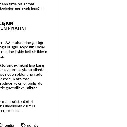
daha fazla hızlanması
lerine gerileyebileceğini
LİŞKİN
ÜN FİYATINI
sen, AA muhabirine yaptığı
le ilgili jeopolitik riskler
lerine ilişkin belirsizliklerin
ti.
töründeki sıkıntılara karşı
alana yatırmasıyla bu ülkeden
elişe neden olduğunu ifade
rizasyonun azalması
 ediyor ve en önemlisi de
de güvenlik ve istikrar
formans gösterdiği bir
 başlamasının olumlu
erine ekledi.
emtia
gümüş