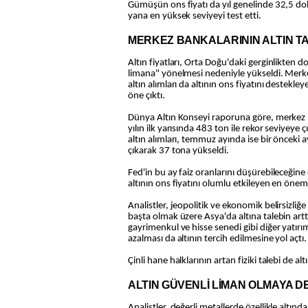
Gümüşün ons fiyatı da yıl genelinde 32,5 do
yana en yüksek seviyeyi test etti.
MERKEZ BANKALARININ ALTIN TA
Altın fiyatları, Orta Doğu'daki gerginlikten do
limana" yönelmesi nedeniyle yükseldi. Mer
altın alımları da altının ons fiyatını destekle
öne çıktı.
Dünya Altın Konseyi raporuna göre, merkez ba
yılın ilk yarısında 483 ton ile rekor seviyeye 
altın alımları, temmuz ayında ise bir önceki a
çıkarak 37 tona yükseldi.
Fed'in bu ay faiz oranlarını düşürebileceğine 
altının ons fiyatını olumlu etkileyen en öneml
Analistler, jeopolitik ve ekonomik belirsizliğ
başta olmak üzere Asya'da altına talebin arttı
gayrimenkul ve hisse senedi gibi diğer yatır
azalması da altının tercih edilmesine yol açtı.
Çinli hane halklarının artan fiziki talebi de alt
ALTIN GÜVENLİ LİMAN OLMAYA D
Analistler, değerli metallerde özellikle altınd