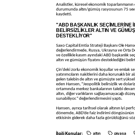
Analistler, küresel ekonomik toparlanmanın 
durumunda altın/gümüş rasyosunun 75 seviye
kaydetti.
"ABD BAŞKANLIK SEÇİMLERİNE İ
BELİRSİZLİKLER ALTIN VE GÜMÜŞ
DESTEKLİYOR"
Saxo Capital Emtia Strateji Başkanı Ole Han
değerlendirmede, Rusya, Ukrayna ve Orta Doğu i
ve özellikle kasım ayındaki ABD başkanlık seçim
altın ve gümüşün fiyatını desteklediğini belirt
Çin'deki zorlu ekonomik koşullar ve emlak sek
yatırımcıların nakitlerini daha korunaklı bir 
gelen talebin de altın ve gümüşte sert yüks
eden Hansen, "Jeopolitik belirsizlik ve dola
ortamında merkez bankalarının talebi devam
altın, diğer varlıkların sağlayamayacağı düzey
sunabiliyor." değerlendirmesini yaptı.
Hansen, ayrıca tarihsel olarak altının iyi per
dönemde, ABD'de faiz indirimi döngüsünün
etkisinin giderek daha fazla görüldüğünü sözl
İlgili Konular:
altın
piyasa