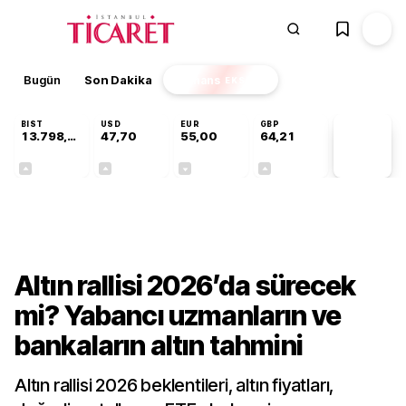
Bugün
Son Dakika
Finans
EKSTRA
BIST
USD
EUR
GBP
13.798,82
47,70
55,00
64,21
PİYASA
VERİLERİ
+0,70%
+0,16%
-0,02%
+0,06%
Finans
Altın rallisi 2026’da sürecek
mi? Yabancı uzmanların ve
bankaların altın tahmini
Altın rallisi 2026 beklentileri, altın fiyatları,