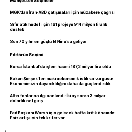
Manşetten Seçmeler
MGK’dan İran-ABD çatışmaları için müzakere çağrısı
Sıfır atık hedefi için 161 projeye 914 milyon liralık
destek
Son 70 yılın en güçlü El Nino’su geliyor
Editörün Seçimi
Borsa İstanbul’da işlem hacmi 187,2 milyar lira oldu
Bakan Şimşek’ten makroekonomik istikrar vurgusu:
Ekonomimizin dayanıklılığını daha da güçlendirdik
Altın fonlarına ilgi canlandı: İki ay sonra 3 milyar
dolarlık net giriş
Fed Başkanı Warsh için gelecek hafta kritik önemde:
Faiz artışı için tek kriter var