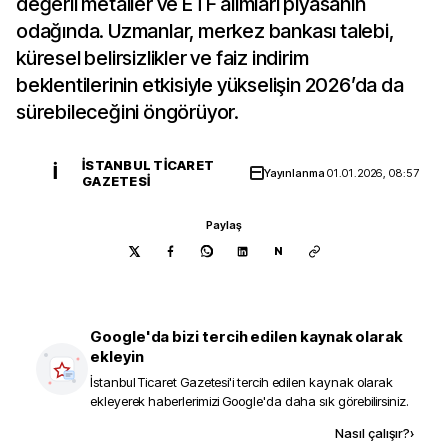
değerli metaller ve ETF alımları piyasanın
odağında. Uzmanlar, merkez bankası talebi,
küresel belirsizlikler ve faiz indirim
beklentilerinin etkisiyle yükselişin 2026’da da
sürebileceğini öngörüyor.
İSTANBUL TICARET
İ
Yayınlanma
01.01.2026, 08:57
GAZETESI
Paylaş
N
Google'da bizi tercih edilen kaynak olarak
ekleyin
İstanbul Ticaret Gazetesi
'i tercih edilen kaynak olarak
ekleyerek haberlerimizi Google'da daha sık görebilirsiniz.
Kaynak ekle
Nasıl çalışır?
›