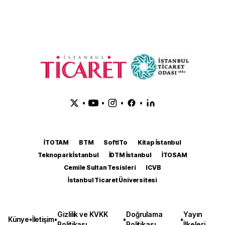
•
•
•
•
İTOTAM
BTM
SoftITo
Kitap İstanbul
Teknopark İstanbul
İDTM İstanbul
İTOSAM
Cemile Sultan Tesisleri
ICVB
İstanbul Ticaret Üniversitesi
Gizlilik ve KVKK
Doğrulama
Yayın
Künye
•
İletişim
•
•
•
Politikası
Politikası
İlkeleri