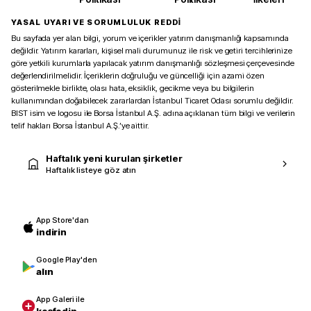
YASAL UYARI VE SORUMLULUK REDDİ
Bu sayfada yer alan bilgi, yorum ve içerikler yatırım danışmanlığı kapsamında
değildir. Yatırım kararları, kişisel mali durumunuz ile risk ve getiri tercihlerinize
göre yetkili kurumlarla yapılacak yatırım danışmanlığı sözleşmesi çerçevesinde
değerlendirilmelidir. İçeriklerin doğruluğu ve güncelliği için azami özen
gösterilmekle birlikte, olası hata, eksiklik, gecikme veya bu bilgilerin
kullanımından doğabilecek zararlardan İstanbul Ticaret Odası sorumlu değildir.
BIST isim ve logosu ile Borsa İstanbul A.Ş. adına açıklanan tüm bilgi ve verilerin
telif hakları Borsa İstanbul A.Ş.’ye aittir.
Haftalık yeni kurulan şirketler
Haftalık listeye göz atın
App Store'dan
indirin
Google Play'den
alın
App Galeri ile