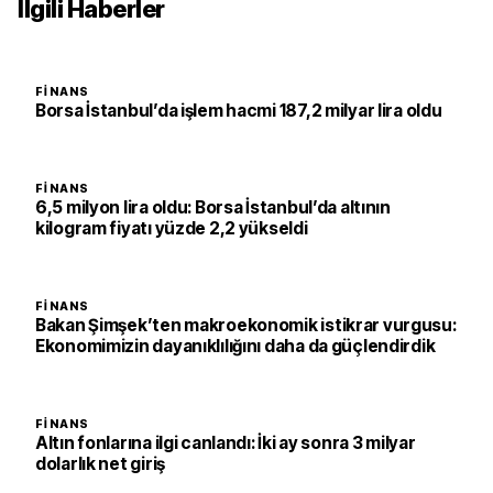
İlgili Haberler
FINANS
Borsa İstanbul’da işlem hacmi 187,2 milyar lira oldu
FINANS
6,5 milyon lira oldu: Borsa İstanbul’da altının
kilogram fiyatı yüzde 2,2 yükseldi
FINANS
Bakan Şimşek’ten makroekonomik istikrar vurgusu:
Ekonomimizin dayanıklılığını daha da güçlendirdik
FINANS
Altın fonlarına ilgi canlandı: İki ay sonra 3 milyar
dolarlık net giriş