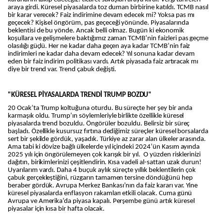
araya girdi. Küresel piyasalarda toz duman birbirine katıldı. TCMB nasıl
bir karar verecek? Faiz indirimine devam edecek mi? Yoksa pas mı
geçecek? Kişisel öngörüm, pas geçeceği yönünde. Piyasalarında
beklentisi de bu yönde. Ancak belli olmaz. Bugün ki ekonomik
koşullara ve gelişmelere baktığımız zaman TCMB’nin faizleri pas geçme
olasılığı güçlü. Her ne kadar daha geçen aya kadar TCMB’nin faiz
indirimleri ne kadar daha devam edecek? Yıl sonuna kadar devam
eden bir faiz indirim politikası vardı. Artık piyasada faiz artıracak mı
diye bir trend var. Trend çabuk değişti.
"KÜRESEL PİYASALARDA TRENDİ TRUMP BOZDU"
20 Ocak’ta Trump koltuğuna oturdu. Bu süreçte her şey bir anda
karmaşık oldu. Trump’ın söylemleriyle birlikte özellikle küresel
piyasalarda trend bozuldu. Öngörüler bozuldu. Belirsiz bir süreç
başladı. Özellikle kusursuz fırtına dediğimiz süreçler küresel borsalarda
sert bir şekilde gördük, yaşadık. Türkiye az zarar alan ülkeler arasında.
Ama tabi ki dövize bağlı ülkelerde yıl içindeki 2024’ün Kasım ayında
2025 yılı için öngörülemeyen çok karışık bir yıl. O yüzden risklerinizi
dağıtın, birikimlerinizi çeşitlendirin. Kısa vadeli al-sattan uzak durun!
Uyarılarım vardı. Daha 4 buçuk aylık süreçte yıllık beklentilerin çok
çabuk gerçekleştiğini, rüzgarın tamamen tersine döndüğünü hep
beraber gördük. Avrupa Merkez Bankası’nın da faiz kararı var. Yine
küresel piyasalarda enflasyon rakamları etkili olacak. Cuma günü
Avrupa ve Amerika’da piyasa kapalı. Perşembe günü artık küresel
piyasalar için kısa bir hafta olacak.