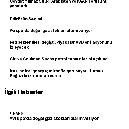
Cevdet Yılmaz Suudi Arabistan ve KAAN sorusunu
yanıtladı
Editörün Seçimi
Avrupa'da doğal gaz stokları alarm veriyor
Fed beklentileri değişti: Piyasalar ABD enflasyonunu
izleyecek
Citi ve Goldman Sachs petrol tahminlerini açıkladı
Irak, petrol geçişi için İran’la görüşüyor: Hürmüz
Boğazı krizi ihracatı vurdu
İlgili Haberler
FINANS
Avrupa'da doğal gaz stokları alarm veriyor