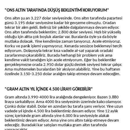
"ONS ALTIN TARAFINDA DÜŞÜŞ BEKLENTİMİ KORUYORUM"
Ons altın şu an 3.227 dolar seviyesinde. Ons altın tarafında pazartesi
günü 3.195 dolar seviyesine kadar bir gevşeme olmuştu. Oradan
tekrar bir alım geldi. Belirsiz bir şekilde dalgalanmaya devam ediyor.
Ons altın tarafımda beklentim; 2.800 dolar seviyesi. Hızlı bir yükseliş
olduğu için altta çok boşluk alanlar var. Buralarda öyle ya da böyle
mutlaka dolacak. Yine kendimize zaman tanıyoruz. Acele etmiyoruz.
Korku ve panik işlemi yapmıyoruz. Kenarda sessizce beklemeyi tercih
ediyorum. Dolayısıyla tekrar kısa vadede al-sat yaparak oradaki
zararlarımızı çıkarabiliriz. Burada herhangi bir problem yok ama
kendime vakit tanıdığım için acele etmiyorum. Eğer bu beklentiler
gerçekleşmezse orada 2.950 dolar güçlü destek seviyesi tekrar çalışır.
Ama muhtemelen buralardan bir aksiyon alabiliriz. Yine bu haftanın
özelinde 3.150-3.250 dolar aralığını takip etmeye devam edeceğim.
"GRAM ALTIN YIL İÇİNDE 4.500 LİRAYI GÖREBİLİR"
Gram altında 3.990-4000 lira aralığında dengeleniyor. Bazen 3.880
liraya sarkabiliyor. Ama 4000 lira seviyesinin üzerinde kalıcı olamıyor.
Çünkü dolar stabil. Dolar en azından bu tarafa şans veriyor. Yine uzun
vadede yıl içinde 4.500 lira beklentimiz devam ediyor. Yine 12 aylık
süreç içerisinde gram altında yine 6.000 lira seviyesiyle alakalı
beklentimiz devam ediyor. Ama yine ons altını takip etmeye devam
edeceğiz. Buradaki kar satışları mutlaka gram altın tarafında
yansıyacaktır.