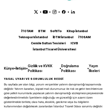
•
•
•
•
İTOTAM
BTM
SoftITo
Kitap İstanbul
Teknopark İstanbul
İDTM İstanbul
İTOSAM
Cemile Sultan Tesisleri
ICVB
İstanbul Ticaret Üniversitesi
Gizlilik ve KVKK
Doğrulama
Yayın
Künye
•
İletişim
•
•
•
Politikası
Politikası
İlkeleri
YASAL UYARI VE SORUMLULUK REDDİ
Bu sayfada yer alan bilgi, yorum ve içerikler yatırım danışmanlığı kapsamında
değildir. Yatırım kararları, kişisel mali durumunuz ile risk ve getiri tercihlerinize
göre yetkili kurumlarla yapılacak yatırım danışmanlığı sözleşmesi çerçevesinde
değerlendirilmelidir. İçeriklerin doğruluğu ve güncelliği için azami özen
gösterilmekle birlikte, olası hata, eksiklik, gecikme veya bu bilgilerin
kullanımından doğabilecek zararlardan İstanbul Ticaret Odası sorumlu değildir.