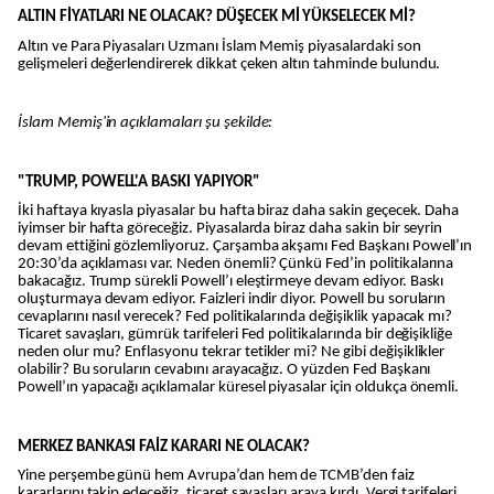
ALTIN FİYATLARI NE OLACAK? DÜŞECEK Mİ YÜKSELECEK Mİ?
Altın ve Para Piyasaları Uzmanı İslam Memiş piyasalardaki son
gelişmeleri değerlendirerek dikkat çeken altın tahminde bulundu.
İslam Memiş'in açıklamaları şu şekilde:
"TRUMP, POWELL'A BASKI YAPIYOR"
İki haftaya kıyasla piyasalar bu hafta biraz daha sakin geçecek. Daha
iyimser bir hafta göreceğiz. Piyasalarda biraz daha sakin bir seyrin
devam ettiğini gözlemliyoruz. Çarşamba akşamı Fed Başkanı Powell’ın
20:30’da açıklaması var. Neden önemli? Çünkü Fed’in politikalarına
bakacağız. Trump sürekli Powell’ı eleştirmeye devam ediyor. Baskı
oluşturmaya devam ediyor. Faizleri indir diyor. Powell bu soruların
cevaplarını nasıl verecek? Fed politikalarında değişiklik yapacak mı?
Ticaret savaşları, gümrük tarifeleri Fed politikalarında bir değişikliğe
neden olur mu? Enflasyonu tekrar tetikler mi? Ne gibi değişiklikler
olabilir? Bu soruların cevabını arayacağız. O yüzden Fed Başkanı
Powell’ın yapacağı açıklamalar küresel piyasalar için oldukça önemli.
MERKEZ BANKASI FAİZ KARARI NE OLACAK?
Yine perşembe günü hem Avrupa’dan hem de TCMB’den faiz
kararlarını takip edeceğiz. ticaret savaşları araya kırdı. Vergi tarifeleri