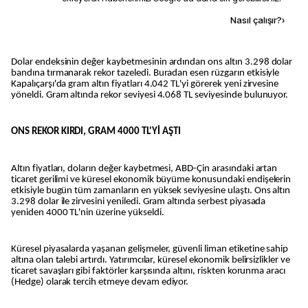
Kaynak ekle
Nasıl çalışır?
›
Dolar endeksinin değer kaybetmesinin ardından ons altın 3.298 dolar
bandına tırmanarak rekor tazeledi. Buradan esen rüzgarın etkisiyle
Kapalıçarşı'da gram altın fiyatları 4.042 TL'yi görerek yeni zirvesine
yöneldi. Gram altında rekor seviyesi 4.068 TL seviyesinde bulunuyor.
ONS REKOR KIRDI, GRAM 4000 TL'Yİ AŞTI
Altın fiyatları, doların değer kaybetmesi, ABD-Çin arasındaki artan
ticaret gerilimi ve küresel ekonomik büyüme konusundaki endişelerin
etkisiyle bugün tüm zamanların en yüksek seviyesine ulaştı. Ons altın
3.298 dolar ile zirvesini yeniledi. Gram altında serbest piyasada
yeniden 4000 TL'nin üzerine yükseldi.
Küresel piyasalarda yaşanan gelişmeler, güvenli liman etiketine sahip
altına olan talebi artırdı. Yatırımcılar, küresel ekonomik belirsizlikler ve
ticaret savaşları gibi faktörler karşısında altını, riskten korunma aracı
(Hedge) olarak tercih etmeye devam ediyor.