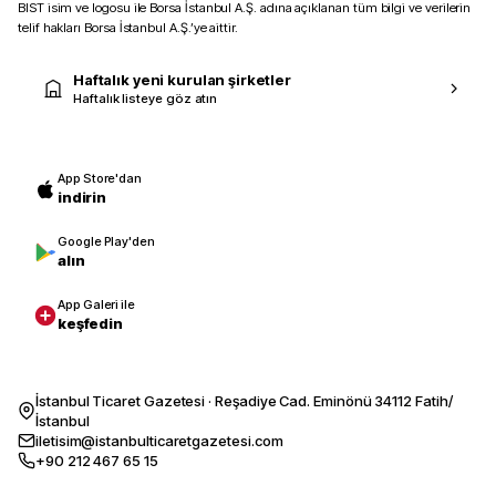
BIST isim ve logosu ile Borsa İstanbul A.Ş. adına açıklanan tüm bilgi ve verilerin
telif hakları Borsa İstanbul A.Ş.’ye aittir.
Haftalık yeni kurulan şirketler
Haftalık listeye göz atın
App Store'dan
indirin
Google Play'den
alın
App Galeri ile
keşfedin
İstanbul Ticaret Gazetesi · Reşadiye Cad. Eminönü 34112 Fatih/
İstanbul
iletisim@istanbulticaretgazetesi.com
+90 212 467 65 15