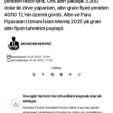
yeniden rekor kırdı. Ons altın yaklaşık 3.300
dolar ile zirve yaparken, altın gram fiyatı yeniden
4000 TL'nin üzerini gördü. Altın ve Para
Piyasaları Uzmanı İslam Memiş 2025 yılı gram
altın fiyatı tahminini paylaştı.
EKONOMİ SERVİSİ
Yayınlanma
16.04.2025, 10:44
Güncellenme
16.04.2025, 17:56
Paylaş
N
Google'da bizi tercih edilen kaynak olarak
ekleyin
İstanbul Ticaret Gazetesi
'i tercih edilen kaynak olarak
ekleyerek haberlerimizi Google'da daha sık görebilirsiniz.