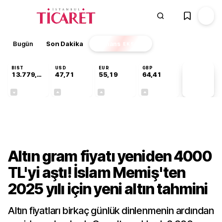
Bugün
Son Dakika
Finans
EKSTRA
BIST
USD
EUR
GBP
13.779,39
47,71
55,19
64,41
PİYASA
VERİLERİ
-0,14%
+0,18%
+0,32%
+0,38%
Finans
Altın gram fiyatı yeniden 4000
TL'yi aştı! İslam Memiş'ten
2025 yılı için yeni altın tahmini
Altın fiyatları birkaç günlük dinlenmenin ardından