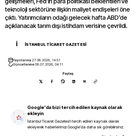
gelişmeleri, Fed’in para politikası beklentileri ve
teknoloji sektörüne ilişkin maliyet endişeleri öne
çıktı. Yatırımcıların odağı gelecek hafta ABD’de
açıklanacak tarım dışı istihdam verisine çevrildi.
İ
İSTANBUL TICARET GAZETESI
Yayınlanma
27.06.2026, 14:51
Güncellenme
08.07.2026, 04:11
Paylaş
N
Google'da bizi tercih edilen kaynak olarak
ekleyin
İstanbul Ticaret Gazetesi
'i tercih edilen kaynak olarak
ekleyerek haberlerimizi Google'da daha sık görebilirsiniz.