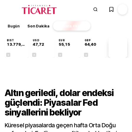
Bugün
Son Dakika
Finans
EKSTRA
BIST
USD
EUR
GBP
13.779,39
47,72
55,15
64,40
PİYASA
VERİLERİ
-0,14%
+0,01%
-0,07%
-0,02%
Finans
Altın geriledi, dolar endeksi
güçlendi: Piyasalar Fed
sinyallerini bekliyor
Küresel piyasalarda geçen hafta Orta Doğu