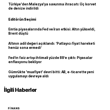
Türkiye'den Malezya'ya savunma ihracatı: Üç korvet
de denize indirildi
Editörün Seçimi
Emtia piyasalarında Fed ve İran etkisi: Altın yükseldi,
Brent düştü
Altının adil değeri açıklandı: ‘Patlayıcı fiyat hareketi
henüz sona ermedi’
Fed’in faiz artışı ihtimali yüzde 88’e çıktı: Piyasalar
enflasyonu bekliyor
Gümrükte 'muafiyet' devri bitti: AB, e-ticarette yeni
uygulamayı devreye aldı
İlgili Haberler
FINANS