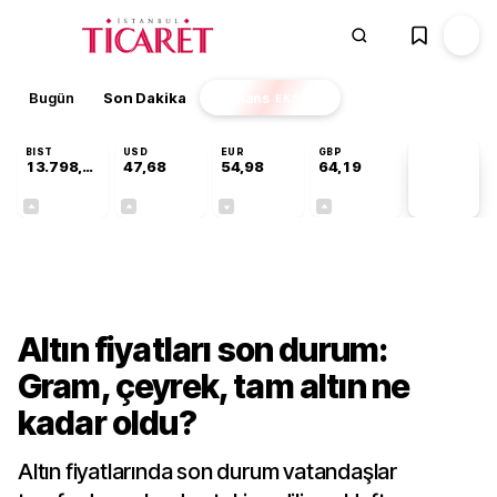
Bugün
Son Dakika
Finans
EKSTRA
BIST
USD
EUR
GBP
13.798,82
47,68
54,98
64,19
PİYASA
VERİLERİ
+0,70%
+0,11%
-0,06%
+0,03%
Bilgi Rehberi
Altın fiyatları son durum:
Gram, çeyrek, tam altın ne
kadar oldu?
Altın fiyatlarında son durum vatandaşlar