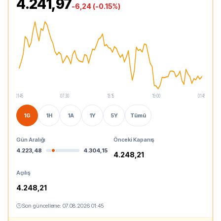
4.241,97
-6,24 (-0.15%)
01:45
07:30
13:15
19:00
01:45
1G
1H
1A
1Y
5Y
Tümü
Gün Aralığı
Önceki Kapanış
4.223,48
4.304,15
4.248,21
Açılış
4.248,21
🕒
Son güncelleme:
07.08.2026 01:45