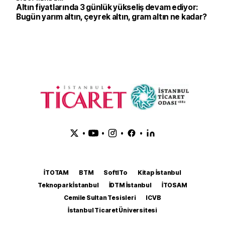
Altın fiyatlarında 3 günlük yükseliş devam ediyor:
Bugün yarım altın, çeyrek altın, gram altın ne kadar?
•
•
•
•
İTOTAM
BTM
SoftITo
Kitap İstanbul
Teknopark İstanbul
İDTM İstanbul
İTOSAM
Cemile Sultan Tesisleri
ICVB
İstanbul Ticaret Üniversitesi