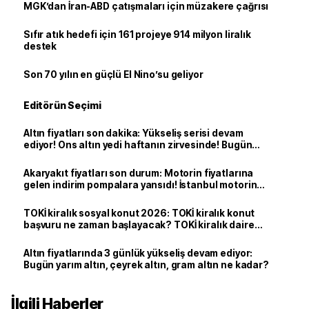
MGK’dan İran-ABD çatışmaları için müzakere çağrısı
Sıfır atık hedefi için 161 projeye 914 milyon liralık
destek
Son 70 yılın en güçlü El Nino’su geliyor
Editörün Seçimi
Altın fiyatları son dakika: Yükseliş serisi devam
ediyor! Ons altın yedi haftanın zirvesinde! Bugün
yarım altın, çeyrek altın, gram altın ne kadar?
Akaryakıt fiyatları son durum: Motorin fiyatlarına
gelen indirim pompalara yansıdı! İstanbul motorin
litre fiyatı ne kadar oldu?
TOKİ kiralık sosyal konut 2026: TOKİ kiralık konut
başvuru ne zaman başlayacak? TOKİ kiralık daire
İstanbul başvuru sonuçları açıklandı mı?
Altın fiyatlarında 3 günlük yükseliş devam ediyor:
Bugün yarım altın, çeyrek altın, gram altın ne kadar?
İlgili Haberler