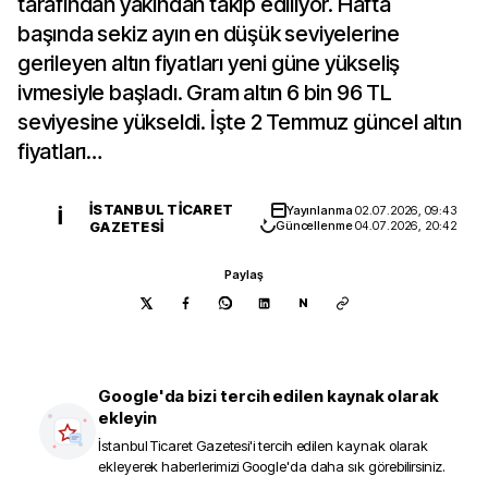
tarafından yakından takip ediliyor. Hafta
başında sekiz ayın en düşük seviyelerine
gerileyen altın fiyatları yeni güne yükseliş
ivmesiyle başladı. Gram altın 6 bin 96 TL
seviyesine yükseldi. İşte 2 Temmuz güncel altın
fiyatları…
İSTANBUL TICARET
Yayınlanma
02.07.2026, 09:43
İ
GAZETESI
Güncellenme
04.07.2026, 20:42
Paylaş
N
Google'da bizi tercih edilen kaynak olarak
ekleyin
İstanbul Ticaret Gazetesi
'i tercih edilen kaynak olarak
ekleyerek haberlerimizi Google'da daha sık görebilirsiniz.