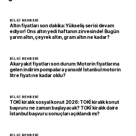
BILGI REHBERI
Altın fiyatları son dakika: Yükseliş serisi devam
ediyor! Ons altın yedi haftanın zirvesinde! Bugün
yarım altın, çeyrek altın, gram altın ne kadar?
BILGI REHBERI
Akaryakıt fiyatları son durum: Motorin fiyatlarına
gelen indirim pompalara yansıdı! İstanbul motorin
litre fiyatı ne kadar oldu?
BILGI REHBERI
TOKİ kiralık sosyal konut 2026: TOKİ kiralık konut
başvuru ne zaman başlayacak? TOKİ kiralık daire
İstanbul başvuru sonuçları açıklandı mı?
BILGI REHBERI