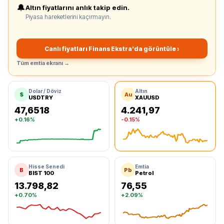
🔔
Altın fiyatlarını anlık takip edin.
Piyasa hareketlerini kaçırmayın.
Canlı fiyatları Finans Ekstra'da görüntüle ›
Tüm emtia ekranı →
Dolar / Döviz
Altın
$
Au
USDTRY
XAUUSD
47,6518
4.241,97
+0.16%
-0.15%
Dolar
Ons Altın
Hisse Senedi
Emtia
B
Pb
BIST 100
Petrol
13.798,82
76,55
+0.70%
+2.09%