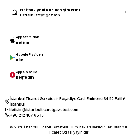
Haftalık yeni kurulan şirketler
Haftalık listeye göz atın
App Store'dan
indirin
Google Play'den
alın
App Galeri ile
keşfedin
İstanbul Ticaret Gazetesi · Reşadiye Cad. Eminönü 34112 Fatih/
İstanbul
iletisim@istanbulticaretgazetesi.com
+90 212 467 65 15
© 2026 İstanbul Ticaret Gazetesi · Tüm hakları saklıdır · Bir İstanbul
Ticaret Odası yayınıdır