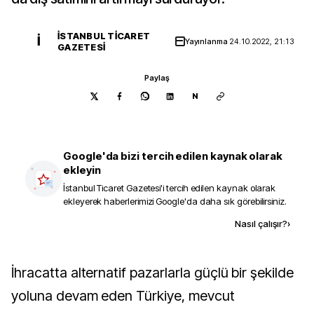
İSTANBUL TICARET
İ
Yayınlanma
24.10.2022, 21:13
GAZETESI
Paylaş
N
Google'da bizi tercih edilen kaynak olarak
ekleyin
İstanbul Ticaret Gazetesi
'i tercih edilen kaynak olarak
ekleyerek haberlerimizi Google'da daha sık görebilirsiniz.
Kaynak ekle
Nasıl çalışır?
›
İhracatta alternatif pazarlarla güçlü bir şekilde
yoluna devam eden Türkiye, mevcut