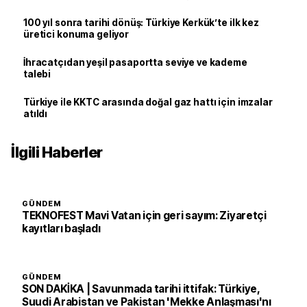
100 yıl sonra tarihi dönüş: Türkiye Kerkük’te ilk kez
üretici konuma geliyor
İhracatçıdan yeşil pasaportta seviye ve kademe
talebi
Türkiye ile KKTC arasında doğal gaz hattı için imzalar
atıldı
İlgili Haberler
GÜNDEM
TEKNOFEST Mavi Vatan için geri sayım: Ziyaretçi
kayıtları başladı
GÜNDEM
SON DAKİKA | Savunmada tarihi ittifak: Türkiye,
Suudi Arabistan ve Pakistan 'Mekke Anlaşması'nı