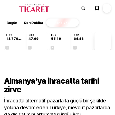
Bugün
Son Dakika
Finans
EKSTRA
BIST
USD
EUR
GBP
13.779,39
47,69
55,19
64,43
PİYASA
VERİLERİ
-0,14%
+0,15%
+0,32%
+0,40%
Gündem
Almanya'ya ihracatta tarihi
zirve
İhracatta alternatif pazarlarla güçlü bir şekilde
yoluna devam eden Türkiye, mevcut pazarlarda
da dış satımını artırmayı sürdürüyor.