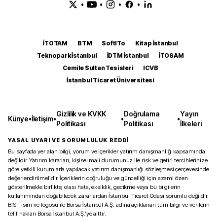
•
•
•
•
İTOTAM
BTM
SoftITo
Kitap İstanbul
Teknopark İstanbul
İDTM İstanbul
İTOSAM
Cemile Sultan Tesisleri
ICVB
İstanbul Ticaret Üniversitesi
Gizlilik ve KVKK
Doğrulama
Yayın
Künye
•
İletişim
•
•
•
Politikası
Politikası
İlkeleri
YASAL UYARI VE SORUMLULUK REDDİ
Bu sayfada yer alan bilgi, yorum ve içerikler yatırım danışmanlığı kapsamında
değildir. Yatırım kararları, kişisel mali durumunuz ile risk ve getiri tercihlerinize
göre yetkili kurumlarla yapılacak yatırım danışmanlığı sözleşmesi çerçevesinde
değerlendirilmelidir. İçeriklerin doğruluğu ve güncelliği için azami özen
gösterilmekle birlikte, olası hata, eksiklik, gecikme veya bu bilgilerin
kullanımından doğabilecek zararlardan İstanbul Ticaret Odası sorumlu değildir.
BIST isim ve logosu ile Borsa İstanbul A.Ş. adına açıklanan tüm bilgi ve verilerin
telif hakları Borsa İstanbul A.Ş.’ye aittir.