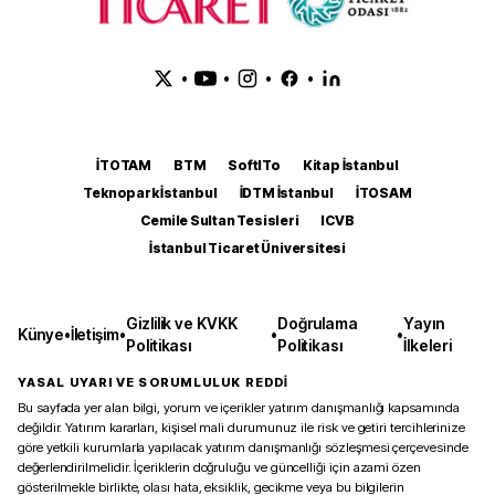
•
•
•
•
İTOTAM
BTM
SoftITo
Kitap İstanbul
Teknopark İstanbul
İDTM İstanbul
İTOSAM
Cemile Sultan Tesisleri
ICVB
İstanbul Ticaret Üniversitesi
Gizlilik ve KVKK
Doğrulama
Yayın
Künye
•
İletişim
•
•
•
Politikası
Politikası
İlkeleri
YASAL UYARI VE SORUMLULUK REDDİ
Bu sayfada yer alan bilgi, yorum ve içerikler yatırım danışmanlığı kapsamında
değildir. Yatırım kararları, kişisel mali durumunuz ile risk ve getiri tercihlerinize
göre yetkili kurumlarla yapılacak yatırım danışmanlığı sözleşmesi çerçevesinde
değerlendirilmelidir. İçeriklerin doğruluğu ve güncelliği için azami özen
gösterilmekle birlikte, olası hata, eksiklik, gecikme veya bu bilgilerin