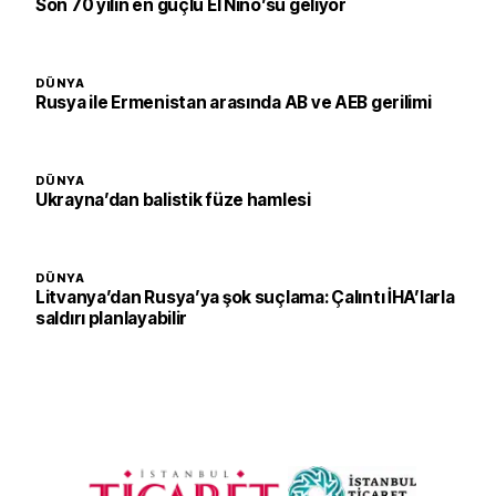
Son 70 yılın en güçlü El Nino’su geliyor
DÜNYA
Rusya ile Ermenistan arasında AB ve AEB gerilimi
DÜNYA
Ukrayna’dan balistik füze hamlesi
DÜNYA
Litvanya’dan Rusya’ya şok suçlama: Çalıntı İHA’larla
saldırı planlayabilir