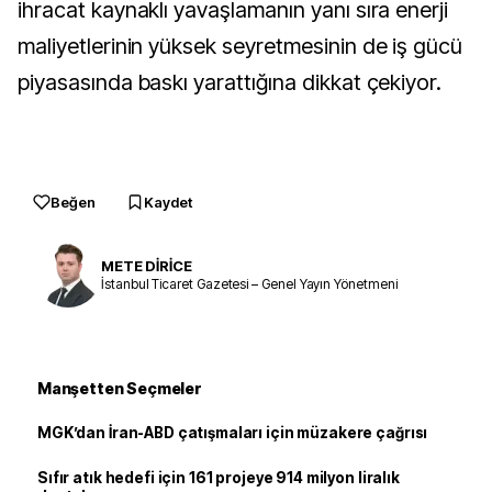
ihracat kaynaklı yavaşlamanın yanı sıra enerji
maliyetlerinin yüksek seyretmesinin de iş gücü
piyasasında baskı yarattığına dikkat çekiyor.
Beğen
Kaydet
METE DİRİCE
İstanbul Ticaret Gazetesi – Genel Yayın Yönetmeni
Manşetten Seçmeler
MGK’dan İran-ABD çatışmaları için müzakere çağrısı
Sıfır atık hedefi için 161 projeye 914 milyon liralık