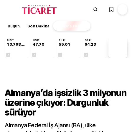
Bugün
Son Dakika
Finans
EKSTRA
BIST
USD
EUR
GBP
13.798,82
47,70
55,01
64,23
PİYASA
VERİLERİ
+0,70%
+0,16%
+0,00%
+0,09%
Dünya
Almanya’da işsizlik 3 milyonun
üzerine çıkıyor: Durgunluk
sürüyor
Almanya Federal İş Ajansı (BA), ülke