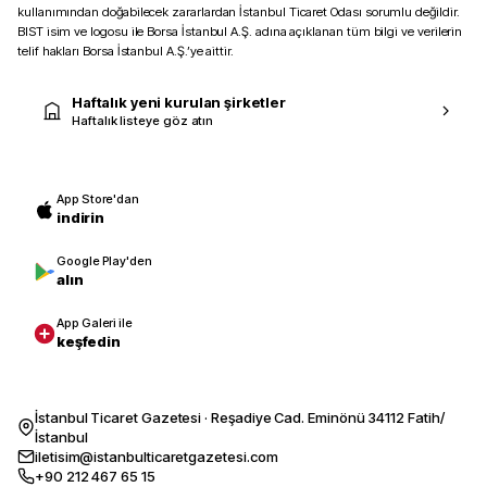
kullanımından doğabilecek zararlardan İstanbul Ticaret Odası sorumlu değildir.
BIST isim ve logosu ile Borsa İstanbul A.Ş. adına açıklanan tüm bilgi ve verilerin
telif hakları Borsa İstanbul A.Ş.’ye aittir.
Haftalık yeni kurulan şirketler
Haftalık listeye göz atın
App Store'dan
indirin
Google Play'den
alın
App Galeri ile
keşfedin
İstanbul Ticaret Gazetesi · Reşadiye Cad. Eminönü 34112 Fatih/
İstanbul
iletisim@istanbulticaretgazetesi.com
+90 212 467 65 15