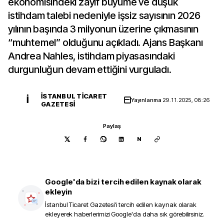
ekonomisindeki zayıf büyüme ve düşük
istihdam talebi nedeniyle işsiz sayısının 2026
yılının başında 3 milyonun üzerine çıkmasının
“muhtemel” olduğunu açıkladı. Ajans Başkanı
Andrea Nahles, istihdam piyasasındaki
durgunluğun devam ettiğini vurguladı.
İSTANBUL TICARET
İ
Yayınlanma
29.11.2025, 08:26
GAZETESI
Paylaş
N
Google'da bizi tercih edilen kaynak olarak
ekleyin
İstanbul Ticaret Gazetesi
'i tercih edilen kaynak olarak
ekleyerek haberlerimizi Google'da daha sık görebilirsiniz.