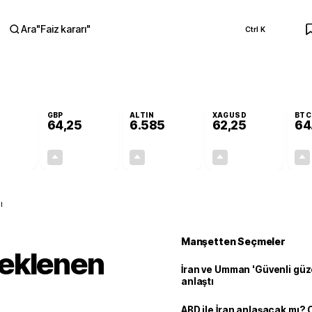
Ara
"
Faiz kararı
"
Ctrl K
RA
GBP
ALTIN
XAGUSD
BTC
64,25
6.585
62,25
64
+0,20%
+0,24%
+1,38%
+0,34%
0,11
0,16
89,35
0,21
ı
Manşetten Seçmeler
eklenen
İran ve Umman 'Güvenli güz
anlaştı
ABD ile İran anlaşacak mı?