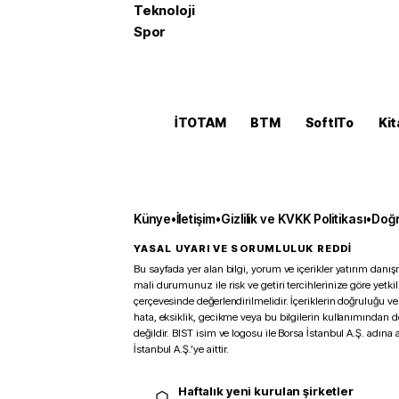
Teknoloji
Spor
İTOTAM
BTM
SoftITo
Kit
Künye
•
İletişim
•
Gizlilik ve KVKK Politikası
•
Doğr
YASAL UYARI VE SORUMLULUK REDDİ
Bu sayfada yer alan bilgi, yorum ve içerikler yatırım danışm
mali durumunuz ile risk ve getiri tercihlerinize göre yetk
çerçevesinde değerlendirilmelidir. İçeriklerin doğruluğu ve
hata, eksiklik, gecikme veya bu bilgilerin kullanımından 
değildir. BIST isim ve logosu ile Borsa İstanbul A.Ş. adına a
İstanbul A.Ş.’ye aittir.
Haftalık yeni kurulan şirketler