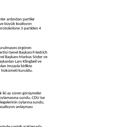
ve büyük koalisyon
 protokolüne 3 partiden 4
urulmasını örgören
rtisi Genel Başkanı Friedrich
Genel Başkanı Markus Söder ve
kanları Lars Klingbeil ve
ılan imzayla birlikte
 hükümeti kuruldu.
k iki ay süren görüşmeler
n oylamasına sundu. CDU ise
legelerinin oylarına sundu.
koalisyon anlaşması
ninde yaptığı açıklamada,