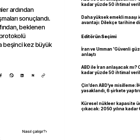
kadar yüzde 50 ihtimal veril
ler ardından
şmaları sonuçlandı.
Daha yüksek emekli maaşı 
avantajı: Dilekçe tarihine d
afından, beklenen
 protokolü
Editörün Seçimi
a beşinci kez büyük
İran ve Umman 'Güvenli güz
anlaştı
ABD ile İran anlaşacak mı?
kadar yüzde 50 ihtimal veril
N
Çin'den ABD'ye misilleme: İ
yasaklandı, 6 şirkete yaptır
Küresel nükleer kapasite ü
çıkacak: 2050 yılına kadar 6
dolarlık yatırım planı
Kaynak ekle
Nasıl çalışır?
›
k