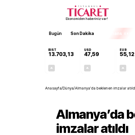
Ekonomiden haberiniz var!
Bugün
Son Dakika
Finans
EKST
BIST
USD
EUR
13.703,13
47,59
55,12
+0,11%
+0,05%
15,20
0,03
Anasayfa
/
Dünya
/
Almanya’da beklenen imzalar atıld
Almanya’da b
imzalar atıldı