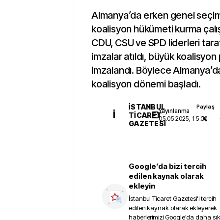
Almanya’da erken genel seçim
koalisyon hükümeti kurma çalı
CDU, CSU ve SPD liderleri tar
imzalar atıldı, büyük koalisyon
imzalandı. Böylece Almanya’d
koalisyon dönemi başladı.
İSTANBUL
Paylaş
Yayınlanma
İ
TICARET
05.05.2025, 15:00
GAZETESI
Google'da bizi tercih
edilen kaynak olarak
ekleyin
İstanbul Ticaret Gazetesi
'i tercih
edilen kaynak olarak ekleyerek
haberlerimizi Google'da daha sı