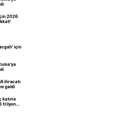
di
için 2026
ikkat!
ergah' için
 Cuma’ya
di
HA ihracatı
ım geldi
ç katına
 trilyon