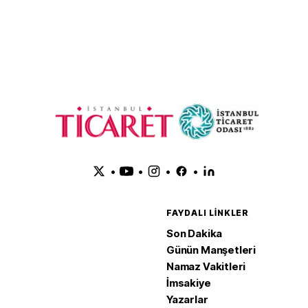
Nihai onay bekleniyor
Şirketi'n
dondurd
•
•
•
•
FAYDALI LINKLER
Son Dakika
Günün Manşetleri
Namaz Vakitleri
İmsakiye
Yazarlar