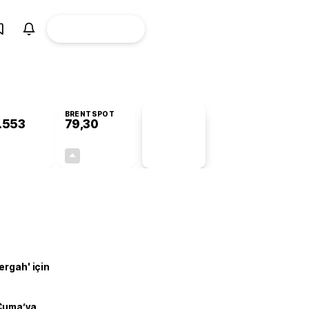
ÜYE
CANLI BORSA
Girişi
BRENTSPOT
.553
79,30
PİYASA
VERİLERİ
+0,20%
+0,49%
+0,00
0,39
ergah' için
 Cuma’ya