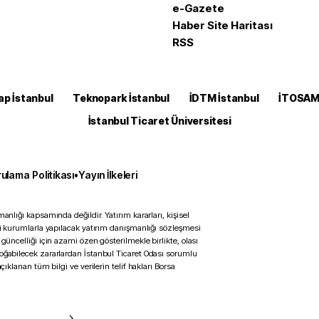
e-Gazete
Haber Site Haritası
RSS
ap İstanbul
Teknopark İstanbul
İDTM İstanbul
İTOSA
İstanbul Ticaret Üniversitesi
ulama Politikası
•
Yayın İlkeleri
anlığı kapsamında değildir. Yatırım kararları, kişisel
ili kurumlarla yapılacak yatırım danışmanlığı sözleşmesi
 güncelliği için azami özen gösterilmekle birlikte, olası
doğabilecek zararlardan İstanbul Ticaret Odası sorumlu
çıklanan tüm bilgi ve verilerin telif hakları Borsa