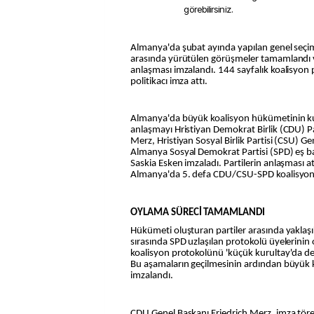
görebilirsiniz.
Almanya'da şubat ayında yapılan genel seçimler ardından partiler
arasında yürütülen görüşmeler tamamlandı 
anlaşması imzalandı. 144 sayfalık koalisyon
politikacı imza attı.
Almanya'da büyük koalisyon hükümetinin k
anlaşmayı Hristiyan Demokrat Birlik (CDU) Pa
Merz, Hristiyan Sosyal Birlik Partisi (CSU) 
Almanya Sosyal Demokrat Partisi (SPD) eş baş
Saskia Esken imzaladı. Partilerin anlaşması at
Almanya'da 5. defa CDU/CSU-SPD koalisyon
OYLAMA SÜRECİ TAMAMLANDI
Hükümeti oluşturan partiler arasında yaklaşı
sırasında SPD uzlaşılan protokolü üyelerini
koalisyon protokolünü 'küçük kurultay'da de
Bu aşamaların geçilmesinin ardından büyük 
imzalandı.
CDU Genel Başkanı Friedrich Merz, imza töre