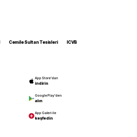
M
Cemile Sultan Tesisleri
ICVB
App Store'dan
indirin
Google Play'den
alın
App Galeri ile
keşfedin