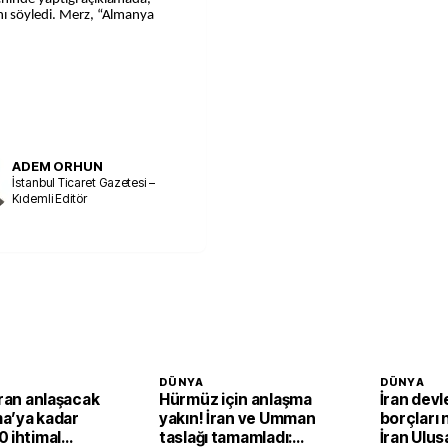
nı söyledi. Merz, “Almanya
ADEM ORHUN
İstanbul Ticaret Gazetesi –
Kıdemli Editör
DÜNYA
DÜNYA
İran anlaşacak
Hürmüz için anlaşma
İran devl
a’ya kadar
yakın! İran ve Umman
borçları 
 ihtimal
taslağı tamamladı:
İran Ulus