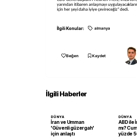
yarından itibaren anlaşmayı uygulayacakları
için her şeyi daha iyiye çevireceğiz” dedi.
İlgili Konular:
almanya
Beğen
Kaydet
İlgili Haberler
DÜNYA
DÜNYA
İran ve Umman
ABD ile 
'Güvenli güzergah'
mı? Cum
için anlaştı
yüzde 50