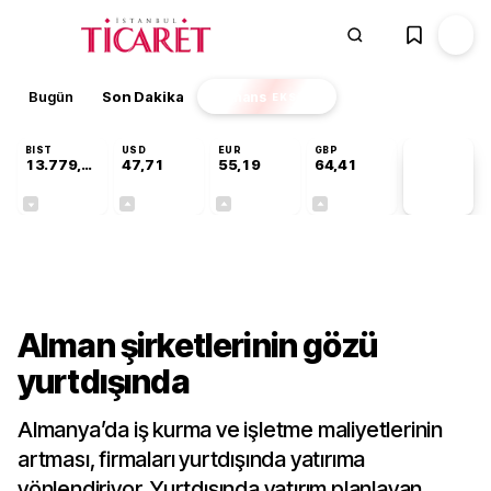
Bugün
Son Dakika
Finans
EKSTRA
BIST
USD
EUR
GBP
13.779,39
47,71
55,19
64,41
PİYASA
VERİLERİ
-0,14%
+0,18%
+0,32%
+0,38%
Dünya
Alman şirketlerinin gözü
yurtdışında
Almanya’da iş kurma ve işletme maliyetlerinin
artması, firmaları yurtdışında yatırıma
yönlendiriyor. Yurtdışında yatırım planlayan