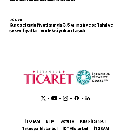
DÜNYA
Küresel gıda fiyatlarında 3,5 yılın zirvesi: Tahıl ve
şeker fiyatları endeksi yukarı taşıdı
•
•
•
•
İTOTAM
BTM
SoftITo
Kitap İstanbul
Teknopark İstanbul
İDTM İstanbul
İTOSAM