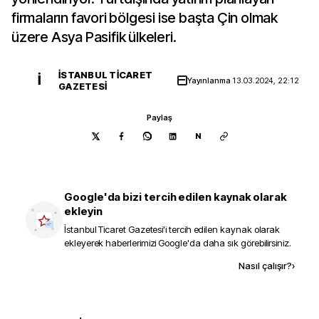
firmaların favori bölgesi ise başta Çin olmak
üzere Asya Pasifik ülkeleri.
İSTANBUL TICARET
İ
Yayınlanma
13.03.2024, 22:12
GAZETESI
Paylaş
N
Google'da bizi tercih edilen kaynak olarak
ekleyin
İstanbul Ticaret Gazetesi
'i tercih edilen kaynak olarak
ekleyerek haberlerimizi Google'da daha sık görebilirsiniz.
Kaynak ekle
Nasıl çalışır?
›