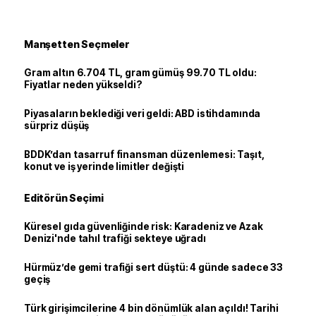
Manşetten Seçmeler
Gram altın 6.704 TL, gram gümüş 99.70 TL oldu:
Fiyatlar neden yükseldi?
Piyasaların beklediği veri geldi: ABD istihdamında
sürpriz düşüş
BDDK’dan tasarruf finansman düzenlemesi: Taşıt,
konut ve iş yerinde limitler değişti
Editörün Seçimi
Küresel gıda güvenliğinde risk: Karadeniz ve Azak
Denizi'nde tahıl trafiği sekteye uğradı
Hürmüz’de gemi trafiği sert düştü: 4 günde sadece 33
geçiş
Türk girişimcilerine 4 bin dönümlük alan açıldı! Tarihi