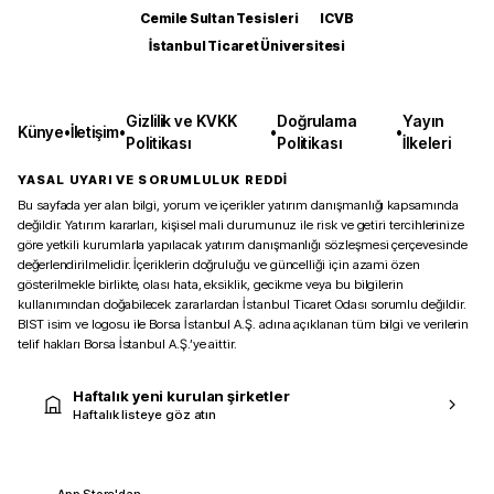
Cemile Sultan Tesisleri
ICVB
İstanbul Ticaret Üniversitesi
Gizlilik ve KVKK
Doğrulama
Yayın
Künye
•
İletişim
•
•
•
Politikası
Politikası
İlkeleri
YASAL UYARI VE SORUMLULUK REDDİ
Bu sayfada yer alan bilgi, yorum ve içerikler yatırım danışmanlığı kapsamında
değildir. Yatırım kararları, kişisel mali durumunuz ile risk ve getiri tercihlerinize
göre yetkili kurumlarla yapılacak yatırım danışmanlığı sözleşmesi çerçevesinde
değerlendirilmelidir. İçeriklerin doğruluğu ve güncelliği için azami özen
gösterilmekle birlikte, olası hata, eksiklik, gecikme veya bu bilgilerin
kullanımından doğabilecek zararlardan İstanbul Ticaret Odası sorumlu değildir.
BIST isim ve logosu ile Borsa İstanbul A.Ş. adına açıklanan tüm bilgi ve verilerin
telif hakları Borsa İstanbul A.Ş.’ye aittir.
Haftalık yeni kurulan şirketler
Haftalık listeye göz atın