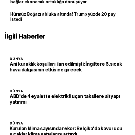
bağlar ekonomik ortaklığa dönüşüyor
Hürmüz Boğazı abluka altında! Trump yüzde 20 pay
istedi
İlgili Haberler
DÜNYA
Ani kuraklık koşulları ilan edilmişti: İngiltere 6.sıcak
hava dalgasının etkisine girecek
DÜNYA
ABD'de 4 eyalette elektrikli uçan taksilere altyapı
yatırımı
DÜNYA
Kurulan klima sayısında rekor: Belçika'da kavurucu
sıcaklar klima satışlarını artırdı