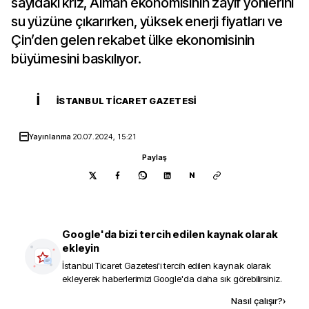
sayıdaki kriz, Alman ekonomisinin zayıf yönlerini
su yüzüne çıkarırken, yüksek enerji fiyatları ve
Çin’den gelen rekabet ülke ekonomisinin
büyümesini baskılıyor.
İ
İSTANBUL TICARET GAZETESI
Yayınlanma
20.07.2024, 15:21
Paylaş
N
Google'da bizi tercih edilen kaynak olarak
ekleyin
İstanbul Ticaret Gazetesi
'i tercih edilen kaynak olarak
ekleyerek haberlerimizi Google'da daha sık görebilirsiniz.
Kaynak ekle
Nasıl çalışır?
›