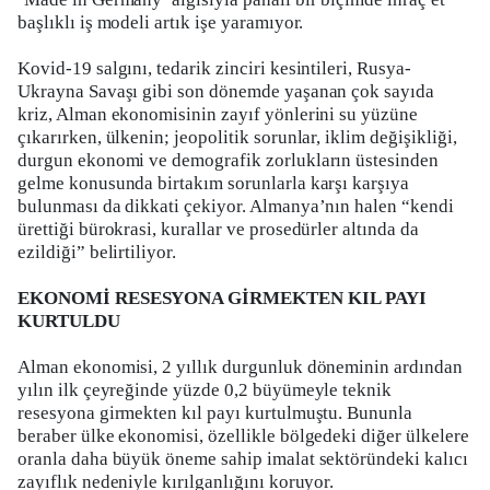
başlıklı iş modeli artık işe yaramıyor.
Kovid-19 salgını, tedarik zinciri kesintileri, Rusya-
Ukrayna Savaşı gibi son dönemde yaşanan çok sayıda
kriz, Alman ekonomisinin zayıf yönlerini su yüzüne
çıkarırken, ülkenin; jeopolitik sorunlar, iklim değişikliği,
durgun ekonomi ve demografik zorlukların üstesinden
gelme konusunda birtakım sorunlarla karşı karşıya
bulunması da dikkati çekiyor. Almanya’nın halen “kendi
ürettiği bürokrasi, kurallar ve prosedürler altında da
ezildiği” belirtiliyor.
EKONOMİ RESESYONA GİRMEKTEN KIL PAYI
KURTULDU
Alman ekonomisi, 2 yıllık durgunluk döneminin ardından
yılın ilk çeyreğinde yüzde 0,2 büyümeyle teknik
resesyona girmekten kıl payı kurtulmuştu. Bununla
beraber ülke ekonomisi, özellikle bölgedeki diğer ülkelere
oranla daha büyük öneme sahip imalat sektöründeki kalıcı
zayıflık nedeniyle kırılganlığını koruyor.