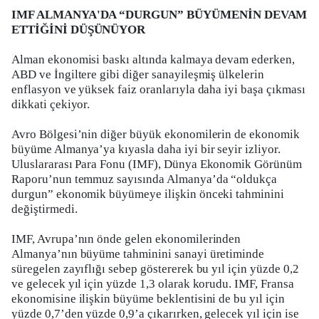
IMF ALMANYA'DA “DURGUN” BÜYÜMENİN DEVAM
ETTİĞİNİ DÜŞÜNÜYOR
Alman ekonomisi baskı altında kalmaya devam ederken,
ABD ve İngiltere gibi diğer sanayileşmiş ülkelerin
enflasyon ve yüksek faiz oranlarıyla daha iyi başa çıkması
dikkati çekiyor.
Avro Bölgesi’nin diğer büyük ekonomilerin de ekonomik
büyüme Almanya’ya kıyasla daha iyi bir seyir izliyor.
Uluslararası Para Fonu (IMF), Dünya Ekonomik Görünüm
Raporu’nun temmuz sayısında Almanya’da “oldukça
durgun” ekonomik büyümeye ilişkin önceki tahminini
değiştirmedi.
IMF, Avrupa’nın önde gelen ekonomilerinden
Almanya’nın büyüme tahminini sanayi üretiminde
süregelen zayıflığı sebep göstererek bu yıl için yüzde 0,2
ve gelecek yıl için yüzde 1,3 olarak korudu. IMF, Fransa
ekonomisine ilişkin büyüme beklentisini de bu yıl için
yüzde 0,7’den yüzde 0,9’a çıkarırken, gelecek yıl için ise