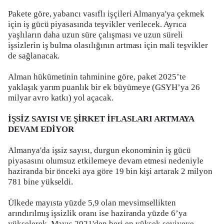
Pakete göre, yabancı vasıflı işçileri Almanya'ya çekmek
için iş gücü piyasasında teşvikler verilecek. Ayrıca
yaşlıların daha uzun süre çalışması ve uzun süreli
işsizlerin iş bulma olasılığının artması için mali teşvikler
de sağlanacak.
Alman hükümetinin tahminine göre, paket 2025’te
yaklaşık yarım puanlık bir ek büyümeye (GSYH’ya 26
milyar avro katkı) yol açacak.
İŞSİZ SAYISI VE ŞİRKET İFLASLARI ARTMAYA
DEVAM EDİYOR
Almanya'da işsiz sayısı, durgun ekonominin iş gücü
piyasasını olumsuz etkilemeye devam etmesi nedeniyle
haziranda bir önceki aya göre 19 bin kişi artarak 2 milyon
781 bine yükseldi.
Ülkede mayısta yüzde 5,9 olan mevsimsellikten
arındırılmış işsizlik oranı ise haziranda yüzde 6’ya
yükselerek, Mayıs 2021'den beri en yüksek seviyeye