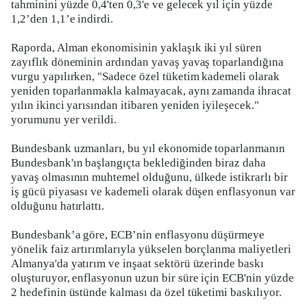
tahminini yüzde 0,4'ten 0,3'e ve gelecek yıl için yüzde
1,2’den 1,1’e indirdi.
Raporda, Alman ekonomisinin yaklaşık iki yıl süren
zayıflık döneminin ardından yavaş yavaş toparlandığına
vurgu yapılırken, "Sadece özel tüketim kademeli olarak
yeniden toparlanmakla kalmayacak, aynı zamanda ihracat
yılın ikinci yarısından itibaren yeniden iyileşecek."
yorumunu yer verildi.
Bundesbank uzmanları, bu yıl ekonomide toparlanmanın
Bundesbank'ın başlangıçta beklediğinden biraz daha
yavaş olmasının muhtemel olduğunu, ülkede istikrarlı bir
iş gücü piyasası ve kademeli olarak düşen enflasyonun var
olduğunu hatırlattı.
Bundesbank’a göre, ECB’nin enflasyonu düşürmeye
yönelik faiz artırımlarıyla yükselen borçlanma maliyetleri
Almanya'da yatırım ve inşaat sektörü üzerinde baskı
oluşturuyor, enflasyonun uzun bir süre için ECB'nin yüzde
2 hedefinin üstünde kalması da özel tüketimi baskılıyor.