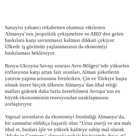
Sanayisi yabancı rekabetten olumsuz etkilenen
Almanya’nın, jeopolitik çekişmelere ve ABD’den gelen
baskılara karşı savunmasız kalması dikkati çekiyor.
Ülkede iş gücünün yaşlanmasının da ekonomiyi
baskılaması bekleniyor.
Rusya-Ukrayna Savaşı sonrası Avro Bölgesi’nde yükselen
enflasyona karşı artan faiz oranları, Alman şirketlerin
yatırım yapma arzusunu frenlerken, Çin ve Türkiye başta
olmak üzere birçok ülkenin Almanya’dan ithal ettiği
malları giderek daha fazla üretebilmesi Avrupa’nın en
büyük ekonomisinin resesyondan uzaklaşmasını
zorlaştırıyor.
Yapısal sorunların da ekonomiyi frenlediği Almanya’da,
bir zamanlar oldukça başarılı olan “Ucuz enerji ve ara malı
ithal et, bunları işle ve yüksek kaliteye sahip mal olarak
‘Made in Germany’ algısıyla pahalı bir biçimde ihraç et”