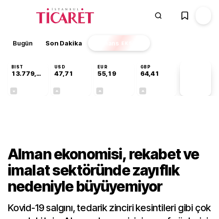
Bugün
Son Dakika
Finans
EKSTRA
BIST
USD
EUR
GBP
13.779,39
47,71
55,19
64,41
PİYASA
VERİLERİ
-0,14%
+0,18%
+0,32%
+0,38%
Dünya
Alman ekonomisi, rekabet ve
imalat sektöründe zayıflık
nedeniyle büyüyemiyor
Kovid-19 salgını, tedarik zinciri kesintileri gibi çok