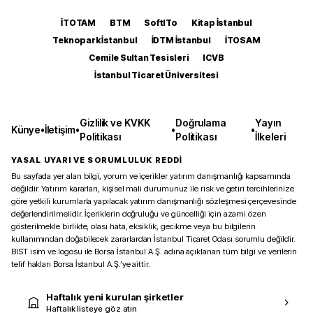
İTOTAM
BTM
SoftITo
Kitap İstanbul
Teknopark İstanbul
İDTM İstanbul
İTOSAM
Cemile Sultan Tesisleri
ICVB
İstanbul Ticaret Üniversitesi
Gizlilik ve KVKK
Doğrulama
Yayın
Künye
•
İletişim
•
•
•
Politikası
Politikası
İlkeleri
YASAL UYARI VE SORUMLULUK REDDİ
Bu sayfada yer alan bilgi, yorum ve içerikler yatırım danışmanlığı kapsamında
değildir. Yatırım kararları, kişisel mali durumunuz ile risk ve getiri tercihlerinize
göre yetkili kurumlarla yapılacak yatırım danışmanlığı sözleşmesi çerçevesinde
değerlendirilmelidir. İçeriklerin doğruluğu ve güncelliği için azami özen
gösterilmekle birlikte, olası hata, eksiklik, gecikme veya bu bilgilerin
kullanımından doğabilecek zararlardan İstanbul Ticaret Odası sorumlu değildir.
BIST isim ve logosu ile Borsa İstanbul A.Ş. adına açıklanan tüm bilgi ve verilerin
telif hakları Borsa İstanbul A.Ş.’ye aittir.
Haftalık yeni kurulan şirketler
Haftalık listeye göz atın