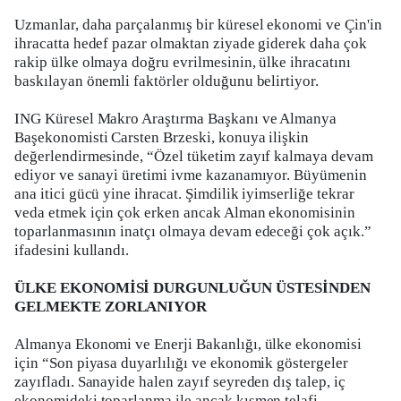
Uzmanlar, daha parçalanmış bir küresel ekonomi ve Çin'in
ihracatta hedef pazar olmaktan ziyade giderek daha çok
rakip ülke olmaya doğru evrilmesinin, ülke ihracatını
baskılayan önemli faktörler olduğunu belirtiyor.
ING Küresel Makro Araştırma Başkanı ve Almanya
Başekonomisti Carsten Brzeski, konuya ilişkin
değerlendirmesinde, “Özel tüketim zayıf kalmaya devam
ediyor ve sanayi üretimi ivme kazanamıyor. Büyümenin
ana itici gücü yine ihracat. Şimdilik iyimserliğe tekrar
veda etmek için çok erken ancak Alman ekonomisinin
toparlanmasının inatçı olmaya devam edeceği çok açık.”
ifadesini kullandı.
ÜLKE EKONOMİSİ DURGUNLUĞUN ÜSTESİNDEN
GELMEKTE ZORLANIYOR
Almanya Ekonomi ve Enerji Bakanlığı, ülke ekonomisi
için “Son piyasa duyarlılığı ve ekonomik göstergeler
zayıfladı. Sanayide halen zayıf seyreden dış talep, iç
ekonomideki toparlanma ile ancak kısmen telafi