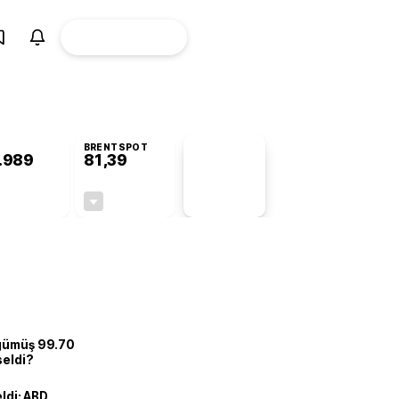
ÜYE
CANLI BORSA
Girişi
BRENTSPOT
.989
81,39
PİYASA
VERİLERİ
+0,80%
-1,68%
+0,00
-1,39
 gümüş 99.70
seldi?
eldi: ABD