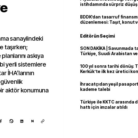
ye
istihdamında sürpriz düşüş
BDDK’dan tasarruf finans
düzenlemesi: Taşıt, konut v
limitler değişti
Editörün Seçimi
nma sanayiindeki
e taşırken;
SON DAKİKA | Savunmada tari
Türkiye, Suudi Arabistan v
planlarını askıya
'Mekke Anlaşması'nı imzala
bi yerli sistemlere
100 yıl sonra tarihi dönüş: 
Kerkük’te ilk kez üretici k
r İHA’larının
 güvenlik
İhracatçıdan yeşil pasaport
 bir aktör konumuna
kademe talebi
Türkiye ile KKTC arasında 
hattı için imzalar atıldı
N