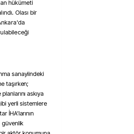
man hükümeti
ındı. Olası bir
Ankara'da
ulabileceği
unma sanayiindeki
e taşırken;
planlarını askıya
bi yerli sistemlere
r İHA’larının
 güvenlik
k bir aktör konumuna