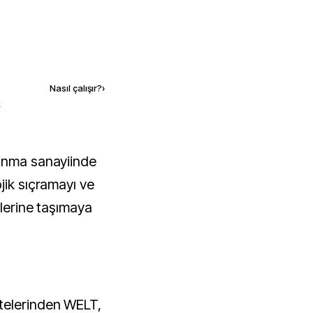
Kaynak ekle
Nasıl çalışır?
›
k
jik sıçramayı ve
tlerine taşımaya
telerinden WELT,