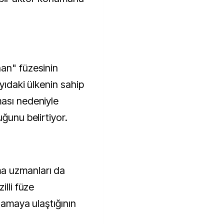
an" füzesinin
yıdaki ülkenin sahip
ası nedeniyle
ğunu belirtiyor.
a uzmanları da
illi füze
aşamaya ulaştığının