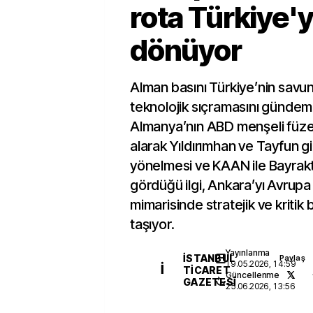
rota Türkiye'
dönüyor
Alman basını Türkiye’nin savu
teknolojik sıçramasını gündem
Almanya’nın ABD menşeli füze 
alarak Yıldırımhan ve Tayfun gi
yönelmesi ve KAAN ile Bayrakta
gördüğü ilgi, Ankara’yı Avrupa
mimarisinde stratejik ve kritik
taşıyor.
Yayınlanma
İSTANBUL
Paylaş
19.05.2026, 14:59
İ
TICARET
Güncellenme
GAZETESI
25.06.2026, 13:56