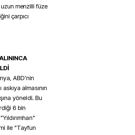
 uzun menzilli füze
ğini çarpıcı
ALININCA
LDİ
nya, ABD’nin
ı askıya almasının
ışına yöneldi. Bu
diği 6 bin
 "Yıldırımhan"
emi ile "Tayfun