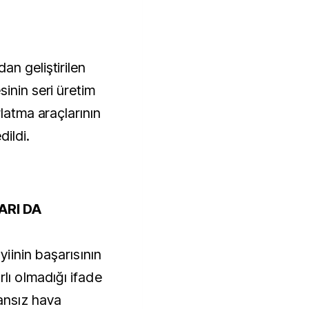
an geliştirilen
inin seri üretim
rlatma araçlarının
dildi.
ARI DA
iinin başarısının
rlı olmadığı ifade
sansız hava