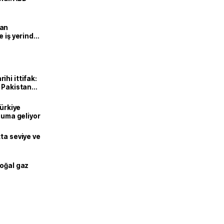
man
e iş yerinde
hi ittifak:
e Pakistan
dı
Türkiye
onuma geliyor
ta seviye ve
doğal gaz