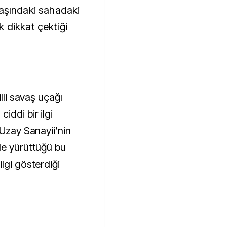
vaşındaki sahadaki
 dikkat çektiği
illi savaş uçağı
iddi bir ilgi
 Uzay Sanayii’nin
le yürüttüğü bu
lgi gösterdiği