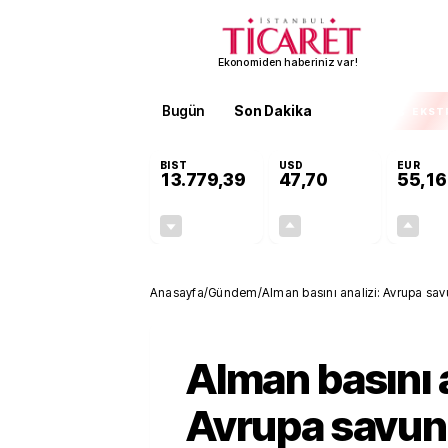
Ekonomiden haberiniz var!
Bugün
Son Dakika
Finans
EKST
BIST
USD
EUR
13.779,39
47,70
55,16
-0,14%
+0,15%
-19,42
0,07
Anasayfa
/
Gündem
/
Alman basını analizi: Avrupa sa
Alman basını a
Avrupa savu