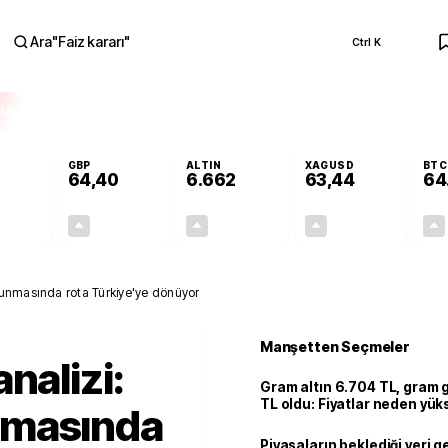
Ara
"
Faiz kararı
"
Ctrl K
RA
GBP
ALTIN
XAGUSD
BTC
64,40
6.662
63,44
64
+0,28%
+0,35%
+2,61%
+3,15%
0,15
0,23
169,51
1,94
vunmasında rota Türkiye'ye dönüyor
Manşetten Seçmeler
nalizi:
Gram altın 6.704 TL, gram
TL oldu: Fiyatlar neden yük
nmasında
Piyasaların beklediği veri g