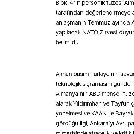
Blok-4" hipersonik füzesi Al
tarafından değerlendirmeye al
anlaşmanın Temmuz ayında 
yapılacak NATO Zirvesi duyur
belirtildi.
Alman basını Türkiye’nin sav
teknolojik sıçramasını gündem
Almanya’nın ABD menşeli füze 
alarak Yıldırımhan ve Tayfun gi
yönelmesi ve KAAN ile Bayrakta
gördüğü ilgi, Ankara’yı Avrupa
mimarisinde stratejik ve kriti