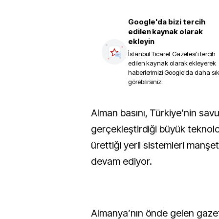
Google'da bizi tercih
edilen kaynak olarak
ekleyin
İstanbul Ticaret Gazetesi
'i tercih
edilen kaynak olarak ekleyerek
haberlerimizi Google'da daha sı
görebilirsiniz.
Alman basını, Türkiye’nin savunma sanayiinde
gerçekleştirdiği büyük teknolo
ürettiği yerli sistemleri manşe
devam ediyor.
Almanya’nın önde gelen gaze