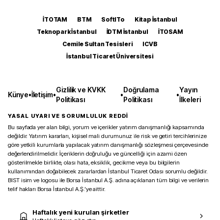
İTOTAM
BTM
SoftITo
Kitap İstanbul
Teknopark İstanbul
İDTM İstanbul
İTOSAM
Cemile Sultan Tesisleri
ICVB
İstanbul Ticaret Üniversitesi
Gizlilik ve KVKK
Doğrulama
Yayın
Künye
•
İletişim
•
•
•
Politikası
Politikası
İlkeleri
YASAL UYARI VE SORUMLULUK REDDİ
Bu sayfada yer alan bilgi, yorum ve içerikler yatırım danışmanlığı kapsamında
değildir. Yatırım kararları, kişisel mali durumunuz ile risk ve getiri tercihlerinize
göre yetkili kurumlarla yapılacak yatırım danışmanlığı sözleşmesi çerçevesinde
değerlendirilmelidir. İçeriklerin doğruluğu ve güncelliği için azami özen
gösterilmekle birlikte, olası hata, eksiklik, gecikme veya bu bilgilerin
kullanımından doğabilecek zararlardan İstanbul Ticaret Odası sorumlu değildir.
BIST isim ve logosu ile Borsa İstanbul A.Ş. adına açıklanan tüm bilgi ve verilerin
telif hakları Borsa İstanbul A.Ş.’ye aittir.
Haftalık yeni kurulan şirketler