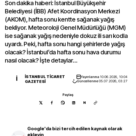
Son dakika haberi: İstanbul Büyükşehir
Belediyesi (İBB) Afet Koordinasyon Merkezi
(AKOM), hafta sonu kentte sağanak yağış
bekliyor. Meteoroloji Genel Müdürlüğü (MGM)
ise sağanak yağış nedeniyle dokuz ili sarı kodla
uyardı. Peki, hafta sonu hangi şehirlerde yağış
olacak? İstanbul’da hafta sonu hava durumu
nasıl olacak? İşte detaylar…
İSTANBUL TICARET
Yayınlanma
10.06.2026, 10:04
İ
GAZETESI
Güncellenme
05.07.2026, 03:27
Paylaş
N
Google'da bizi tercih edilen kaynak olarak
ekleyin