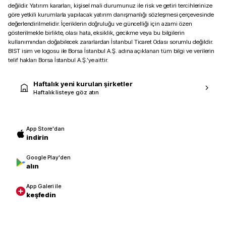
değildir. Yatırım kararları, kişisel mali durumunuz ile risk ve getiri tercihlerinize
göre yetkili kurumlarla yapılacak yatırım danışmanlığı sözleşmesi çerçevesinde
değerlendirilmelidir. İçeriklerin doğruluğu ve güncelliği için azami özen
gösterilmekle birlikte, olası hata, eksiklik, gecikme veya bu bilgilerin
kullanımından doğabilecek zararlardan İstanbul Ticaret Odası sorumlu değildir.
BIST isim ve logosu ile Borsa İstanbul A.Ş. adına açıklanan tüm bilgi ve verilerin
telif hakları Borsa İstanbul A.Ş.’ye aittir.
Haftalık yeni kurulan şirketler
Haftalık listeye göz atın
App Store'dan
indirin
Google Play'den
alın
App Galeri ile
keşfedin