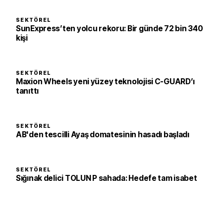
SEKTÖREL
SunExpress’ten yolcu rekoru: Bir günde 72 bin 340
kişi
SEKTÖREL
Maxion Wheels yeni yüzey teknolojisi C-GUARD’ı
tanıttı
SEKTÖREL
AB'den tescilli Ayaş domatesinin hasadı başladı
SEKTÖREL
Sığınak delici TOLUN P sahada: Hedefe tam isabet