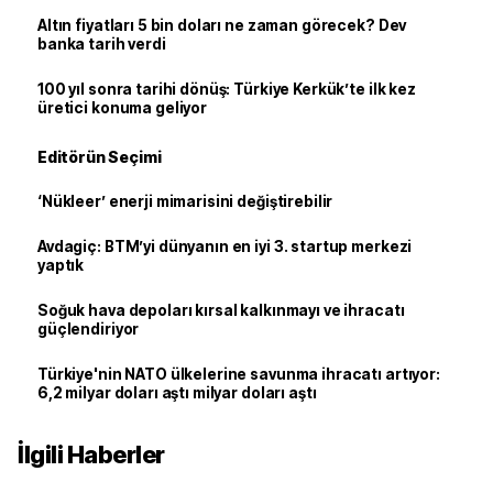
Altın fiyatları 5 bin doları ne zaman görecek? Dev
banka tarih verdi
100 yıl sonra tarihi dönüş: Türkiye Kerkük’te ilk kez
üretici konuma geliyor
Editörün Seçimi
‘Nükleer’ enerji mimarisini değiştirebilir
Avdagiç: BTM’yi dünyanın en iyi 3. startup merkezi
yaptık
Soğuk hava depoları kırsal kalkınmayı ve ihracatı
güçlendiriyor
Türkiye'nin NATO ülkelerine savunma ihracatı artıyor:
6,2 milyar doları aştı milyar doları aştı
İlgili Haberler