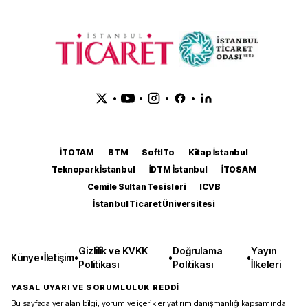
•
•
•
•
İTOTAM
BTM
SoftITo
Kitap İstanbul
Teknopark İstanbul
İDTM İstanbul
İTOSAM
Cemile Sultan Tesisleri
ICVB
İstanbul Ticaret Üniversitesi
Gizlilik ve KVKK
Doğrulama
Yayın
Künye
•
İletişim
•
•
•
Politikası
Politikası
İlkeleri
YASAL UYARI VE SORUMLULUK REDDİ
Bu sayfada yer alan bilgi, yorum ve içerikler yatırım danışmanlığı kapsamında