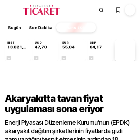
Bugün
Son Dakika
Finans
EKSTRA
BIST
USD
EUR
GBP
13.821,48
47,70
55,04
64,17
PİYASA
VERİLERİ
+0,16%
+0,17%
+0,04%
-0,01%
Sektörel
Akaryakıtta tavan fiyat
uygulaması sona eriyor
Enerji Piyasası Düzenleme Kurumu’nun (EPDK)
akaryakıt dağıtım şirketlerinin fiyatlarda gizli
zam yaptığını tespit etmesinin ardından 18