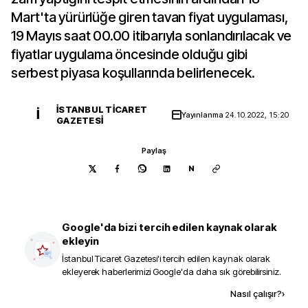
Mart'ta yürürlüğe giren tavan fiyat uygulaması,
19 Mayıs saat 00.00 itibarıyla sonlandırılacak ve
fiyatlar uygulama öncesinde olduğu gibi
serbest piyasa koşullarında belirlenecek.
İSTANBUL TICARET
İ
Yayınlanma
24.10.2022, 15:20
GAZETESI
Paylaş
N
Google'da bizi tercih edilen kaynak olarak
ekleyin
İstanbul Ticaret Gazetesi
'i tercih edilen kaynak olarak
ekleyerek haberlerimizi Google'da daha sık görebilirsiniz.
Kaynak ekle
Nasıl çalışır?
›