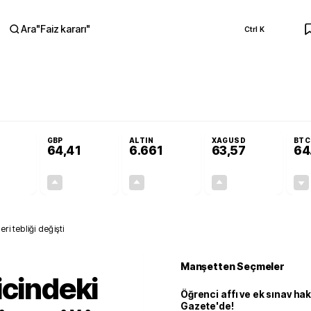
Ara
"
Faiz kararı
"
Ctrl K
RA
 Resmi Gazete'de!
Öğrenci affı ve ek sınav hakkı Resmi Gazete'de!
GBP
ALTIN
XAGUSD
BTC
64,41
6.661
63,57
64
+0,32%
+0,38%
+2,59%
+3,37%
0,18
0,24
167,96
2,07
ri tebliği değişti
Manşetten Seçmeler
icindeki
Öğrenci affı ve ek sınav ha
Gazete'de!