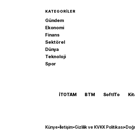
KATEGORILER
Gündem
Ekonomi
Finans
Sektörel
Dünya
Teknoloji
Spor
İTOTAM
BTM
SoftITo
Kit
Künye
•
İletişim
•
Gizlilik ve KVKK Politikası
•
Doğr