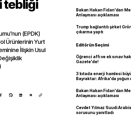
 tebliği
Bakan Hakan Fidan'dan Me
Anlaşması açıklaması
Trump bağlantılı şirket Grö
çıkarma yaptı
rumu’nun (EPDK)
ol Ürünlerinin Yurt
Editörün Seçimi
eminine İlişkin Usul
Öğrenci affı ve ek sınav ha
eğişiklik
Gazete'de!
i
3 kıtada enerji hamlesi büy
Bayraktar: Afrika'da yoğun 
Bakan Hakan Fidan'dan Me
N
Anlaşması açıklaması
Cevdet Yılmaz Suudi Arabi
sorusunu yanıtladı