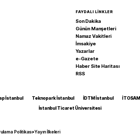
FAYDALI LINKLER
Son Dakika
Günün Manşetleri
Namaz Vakitleri
İmsakiye
Yazarlar
e-Gazete
Haber Site Haritası
RSS
ap İstanbul
Teknopark İstanbul
İDTM İstanbul
İTOSA
İstanbul Ticaret Üniversitesi
ulama Politikası
•
Yayın İlkeleri