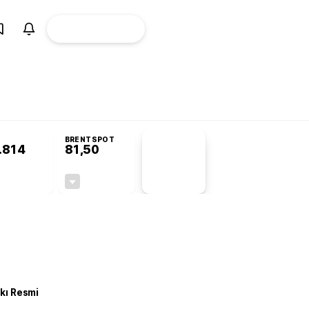
ÜYE
CANLI BORSA
Girişi
BRENTSPOT
.814
81,50
PİYASA
VERİLERİ
-0,26%
-1,55%
+0,00
-1,28
kkı Resmi