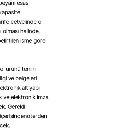
 beyanı esas
 kapasite
rife cetvelinde o
lı olması halinde,
elirtilen isme göre
rol ürünü temin
ilgi ve belgeleri
ektronik alt yapı
k ve elektronik imza
k. Gerekli
ayiçerisindenoterden
cek.