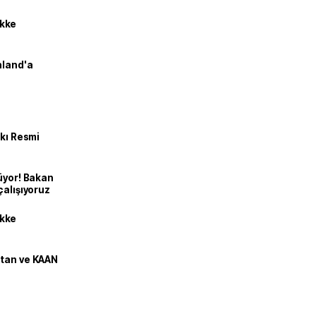
kke
nland'a
kkı Resmi
üyor! Bakan
çalışıyoruz
kke
stan ve KAAN