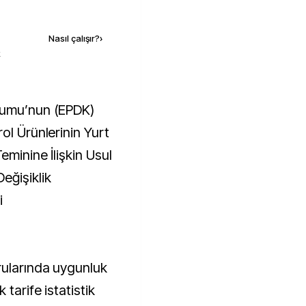
Kaynak ekle
Nasıl çalışır?
›
k
ol Ürünlerinin Yurt
eminine İlişkin Usul
eğişiklik
i
rularında uygunluk
tarife istatistik