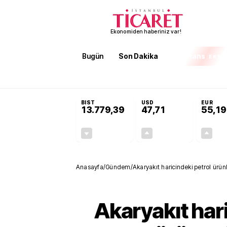
Ekonomiden haberiniz var!
Bugün
Son Dakika
Finans
EKST
SON DAKİKA
Öğrenci affı ve ek sınav hakkı
BIST
USD
EUR
13.779,39
47,71
55,19
-0,14%
+0,18%
-19,42
0,09
Anasayfa
/
Gündem
/
Akaryakıt haricindeki petrol ürünle
Akaryakıt har