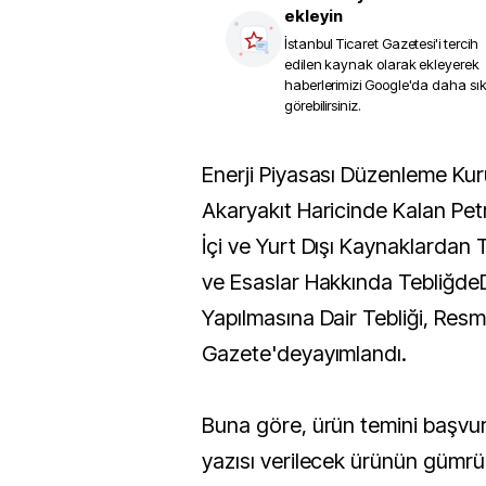
ekleyin
İstanbul Ticaret Gazetesi
'i tercih
edilen kaynak olarak ekleyerek
haberlerimizi Google'da daha sı
görebilirsiniz.
Enerji Piyasası Düzenleme Kurumu’nun (EPDK)
Akaryakıt Haricinde Kalan Petr
İçi ve Yurt Dışı Kaynaklardan T
ve Esaslar Hakkında TebliğdeD
Yapılmasına Dair Tebliği, Resm
Gazete'deyayımlandı.
Buna göre, ürün temini başvu
yazısı verilecek ürünün gümrük 