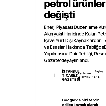
petrol ürünleri
değişti
Enerji Piyasası Düzenleme Ku
Akaryakıt Haricinde Kalan Petr
İçi ve Yurt Dışı Kaynaklardan T
ve Esaslar Hakkında TebliğdeD
Yapılmasına Dair Tebliği, Resm
Gazete'deyayımlandı.
İSTANBUL
Paylaş
Yayınlanma
İ
TICARET
24.10.2022, 14:17
GAZETESI
Google'da bizi tercih
edilen kaynak olarak