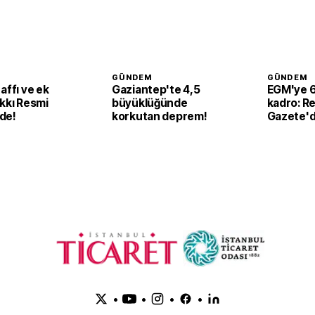
GÜNDEM
GÜNDEM
affı ve ek
Gaziantep'te 4,5
EGM'ye 6
kkı Resmi
büyüklüğünde
kadro: R
de!
korkutan deprem!
Gazete'd
•
•
•
•