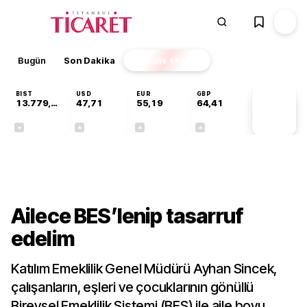
Bugün
Son Dakika
Finans
EKSTRA
BIST
USD
EUR
GBP
13.779,39
47,71
55,19
64,41
PİYASA
VERİLERİ
-0,14%
+0,18%
+0,32%
+0,38%
Gündem
Ailece BES’lenip tasarruf
edelim
Katılım Emeklilik Genel Müdürü Ayhan Sincek,
çalışanların, eşleri ve çocuklarının gönüllü
Bireysel Emeklilik Sistemi (BES) ile aile boyu