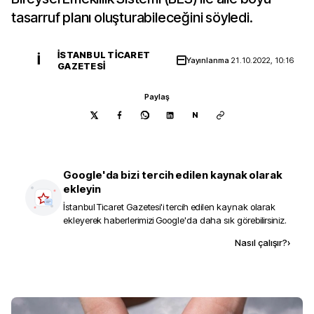
tasarruf planı oluşturabileceğini söyledi.
İSTANBUL TICARET
İ
Yayınlanma
21.10.2022, 10:16
GAZETESI
Paylaş
N
Google'da bizi tercih edilen kaynak olarak
ekleyin
İstanbul Ticaret Gazetesi
'i tercih edilen kaynak olarak
ekleyerek haberlerimizi Google'da daha sık görebilirsiniz.
Kaynak ekle
Nasıl çalışır?
›