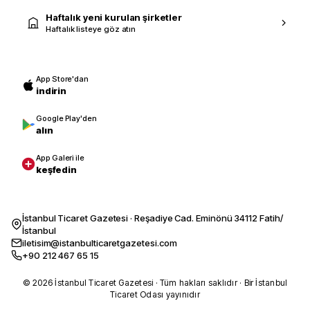
Haftalık yeni kurulan şirketler
Haftalık listeye göz atın
App Store'dan
indirin
Google Play'den
alın
App Galeri ile
keşfedin
İstanbul Ticaret Gazetesi · Reşadiye Cad. Eminönü 34112 Fatih/
İstanbul
iletisim@istanbulticaretgazetesi.com
+90 212 467 65 15
© 2026 İstanbul Ticaret Gazetesi · Tüm hakları saklıdır · Bir İstanbul
Ticaret Odası yayınıdır