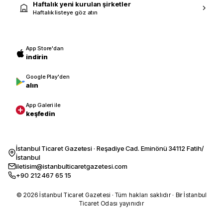
Haftalık yeni kurulan şirketler
Haftalık listeye göz atın
App Store'dan
indirin
Google Play'den
alın
App Galeri ile
keşfedin
İstanbul Ticaret Gazetesi · Reşadiye Cad. Eminönü 34112 Fatih/
İstanbul
iletisim@istanbulticaretgazetesi.com
+90 212 467 65 15
© 2026 İstanbul Ticaret Gazetesi · Tüm hakları saklıdır · Bir İstanbul
Ticaret Odası yayınıdır