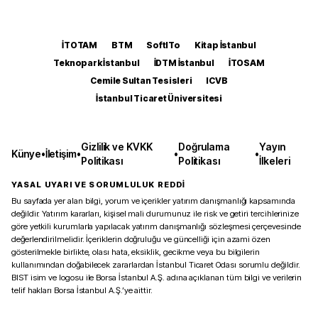
İTOTAM
BTM
SoftITo
Kitap İstanbul
Teknopark İstanbul
İDTM İstanbul
İTOSAM
Cemile Sultan Tesisleri
ICVB
İstanbul Ticaret Üniversitesi
Gizlilik ve KVKK
Doğrulama
Yayın
Künye
•
İletişim
•
•
•
Politikası
Politikası
İlkeleri
YASAL UYARI VE SORUMLULUK REDDİ
Bu sayfada yer alan bilgi, yorum ve içerikler yatırım danışmanlığı kapsamında
değildir. Yatırım kararları, kişisel mali durumunuz ile risk ve getiri tercihlerinize
göre yetkili kurumlarla yapılacak yatırım danışmanlığı sözleşmesi çerçevesinde
değerlendirilmelidir. İçeriklerin doğruluğu ve güncelliği için azami özen
gösterilmekle birlikte, olası hata, eksiklik, gecikme veya bu bilgilerin
kullanımından doğabilecek zararlardan İstanbul Ticaret Odası sorumlu değildir.
BIST isim ve logosu ile Borsa İstanbul A.Ş. adına açıklanan tüm bilgi ve verilerin
telif hakları Borsa İstanbul A.Ş.’ye aittir.