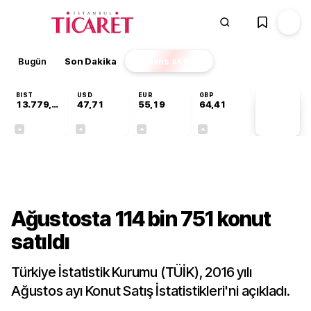
Bugün
Son Dakika
Finans
EKSTRA
BIST
USD
EUR
GBP
13.779,39
47,71
55,19
64,41
PİYASA
VERİLERİ
-0,14%
+0,18%
+0,32%
+0,38%
Sektörel
Ağustosta 114 bin 751 konut
satıldı
Türkiye İstatistik Kurumu (TÜİK), 2016 yılı
Ağustos ayı Konut Satış İstatistikleri'ni açıkladı.