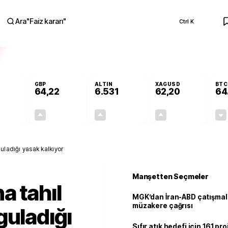
Ara
"
Faiz kararı
"
Ctrl K
RA
GBP
ALTIN
XAGUSD
BTC
64,22
6.531
62,20
64
-0,03%
+0,07%
+0,58%
+1,14%
-0,01
0,04
37,96
0,70
uladığı yasak kalkıyor
Manşetten Seçmeler
a tahıl
MGK’dan İran-ABD çatışmala
müzakere çağrısı
guladığı
Sıfır atık hedefi için 161 pr