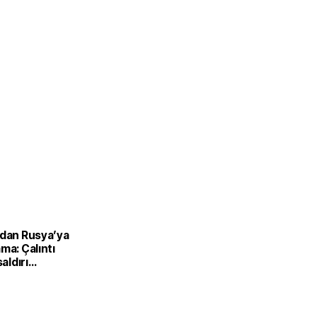
’dan Rusya’ya
ma: Çalıntı
saldırı
ilir