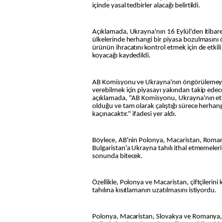
içinde yasal tedbirler alacağı belirtildi.
Açıklamada, Ukrayna'nın 16 Eylül'den itiba
ülkelerinde herhangi bir piyasa bozulmasını
ürünün ihracatını kontrol etmek için de etki
koyacağı kaydedildi.
AB Komisyonu ve Ukrayna'nın öngörülemeye
verebilmek için piyasayı yakından takip edece
açıklamada, "AB Komisyonu, Ukrayna'nın etki
olduğu ve tam olarak çalıştığı sürece herhan
kaçınacaktır." ifadesi yer aldı.
Böylece, AB'nin Polonya, Macaristan, Roma
Bulgaristan'a Ukrayna tahılı ithal etmemeler
sonunda bitecek.
Özellikle, Polonya ve Macaristan, çiftçilerin
tahılına kısıtlamanın uzatılmasını istiyordu.
Polonya, Macaristan, Slovakya ve Romanya,