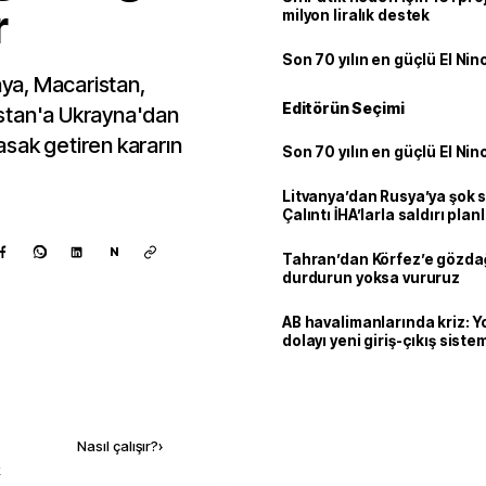
r
milyon liralık destek
Son 70 yılın en güçlü El Nin
nya, Macaristan,
Editörün Seçimi
stan'a Ukrayna'dan
yasak getiren kararın
Son 70 yılın en güçlü El Nin
Litvanya’dan Rusya’ya şok 
Çalıntı İHA’larla saldırı plan
N
Tahran’dan Körfez’e gözdağ
durdurun yoksa vururuz
AB havalimanlarında kriz: 
dolayı yeni giriş-çıkış sist
çıkarılıyor
Kaynak ekle
Nasıl çalışır?
›
k