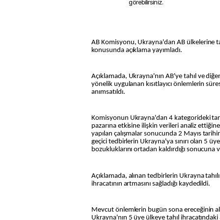
görebilirsiniz.
AB Komisyonu, Ukrayna'dan AB ülkelerine tar
konusunda açıklama yayımladı.
Açıklamada, Ukrayna'nın AB'ye tahıl ve diğer
yönelik uygulanan kısıtlayıcı önlemlerin sür
anımsatıldı.
Komisyonun Ukrayna'dan 4 kategorideki tarı
pazarına etkisine ilişkin verileri analiz ettiği
yapılan çalışmalar sonucunda 2 Mayıs tari
geçici tedbirlerin Ukrayna'ya sınırı olan 5 üy
bozukluklarını ortadan kaldırdığı sonucuna varı
Açıklamada, alınan tedbirlerin Ukrayna tahılı
ihracatının artmasını sağladığı kaydedildi.
Mevcut önlemlerin bugün sona ereceğinin alt
Ukrayna'nın 5 üye ülkeye tahıl ihracatındaki 