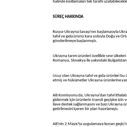
halinde kısıtlamaları tek taraflı uzatabilecekle
SÜREÇ HAKKINDA
Rusya-Ukrayna Savaşı'nın başlamasıyla Ukr
tahıl ve gıda ürünü kara yoluyla Doğu ve Ort
gönderilmeye başlanmıştı.
Ukrayna tarım ürünleri özellikle sınır ülkele
Romanya, Slovakya ile yakındaki Bulgaristan 
Ucuz olan Ukrayna tahıl ve gıda ürünleri bu ül
etmiş ve hükümetler Ukrayna ürünlerine ya
AB Komisyonu da, Ukrayna'dan tahıl ithalatına
gidermek için ürünlerin transit geçişine izin v
ilave destek sağlanmasını ve bazı Ukrayna ür
getirilmesini içeren bir plan hazırlamıştı.
AB'nin 2 Mayıs'ta uygulamaya konan geçici 