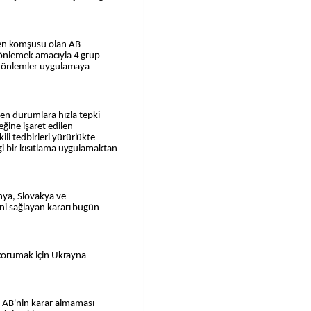
ren komşusu olan AB
 önlemek amacıyla 4 grup
li önlemler uygulamaya
n durumlara hızla tepki
ğine işaret edilen
li tedbirleri yürürlükte
gi bir kısıtlama uygulamaktan
nya, Slovakya ve
ini sağlayan kararı bugün
i korumak için Ukrayna
 AB'nin karar almaması