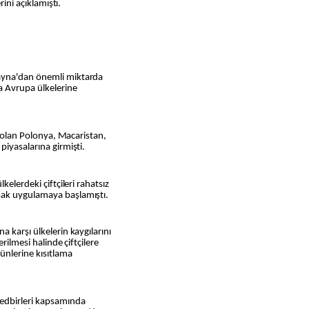
rini açıklamıştı.
ayna'dan önemli miktarda
a Avrupa ülkelerine
ri olan Polonya, Macaristan,
piyasalarına girmişti.
kelerdeki çiftçileri rahatsız
sak uygulamaya başlamıştı.
 karşı ülkelerin kaygılarını
erilmesi halinde çiftçilere
ünlerine kısıtlama
tedbirleri kapsamında