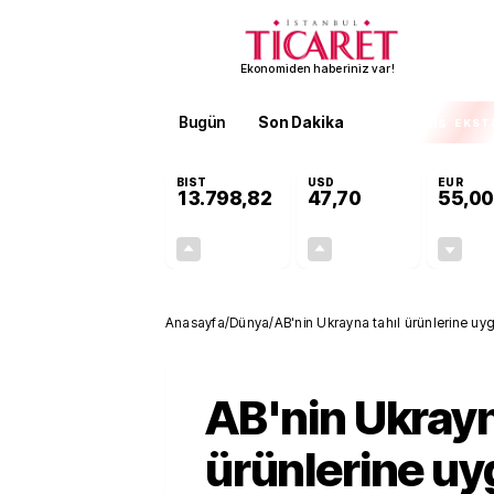
Ekonomiden haberiniz var!
Bugün
Son Dakika
Finans
EKST
BIST
USD
EUR
13.798,82
47,70
55,00
+0,70%
+0,16%
95,68
0,08
Anasayfa
/
Dünya
/
AB'nin Ukrayna tahıl ürünlerine uyg
AB'nin Ukrayn
ürünlerine uy