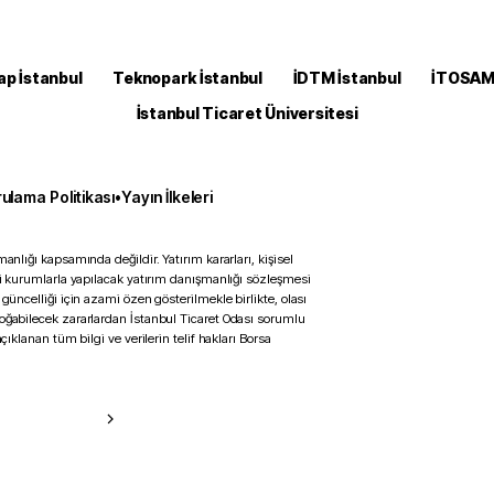
ap İstanbul
Teknopark İstanbul
İDTM İstanbul
İTOSA
İstanbul Ticaret Üniversitesi
ulama Politikası
•
Yayın İlkeleri
anlığı kapsamında değildir. Yatırım kararları, kişisel
ili kurumlarla yapılacak yatırım danışmanlığı sözleşmesi
 güncelliği için azami özen gösterilmekle birlikte, olası
doğabilecek zararlardan İstanbul Ticaret Odası sorumlu
çıklanan tüm bilgi ve verilerin telif hakları Borsa