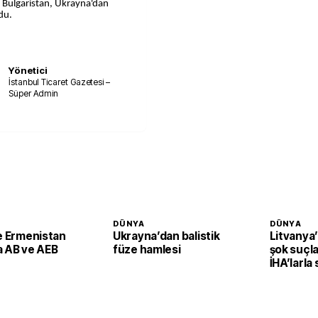
 Bulgaristan, Ukrayna'dan
du.
Yönetici
İstanbul Ticaret Gazetesi –
Süper Admin
DÜNYA
DÜNYA
le Ermenistan
Ukrayna’dan balistik
Litvanya
a AB ve AEB
füze hamlesi
şok suçla
İHA’larla 
planlayab