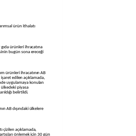
ımsal ürün ithalatı
 gıda ürünleri ihracatına
esinin bugün sona ereceği
m ürünleri ihracatının AB
ne işaret edilen açıklamada,
hinde uygulamaya konulan
e ülkedeki piyasa
ldığı belirtildi.
nın AB dışındaki ülkelere
ı çizilen açıklamada,
artışları önlemek için 30 gün