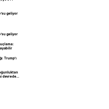
o’su geliyor
o’su geliyor
suçlama:
layabilir
ı: Trump’ı
Yoğunluktan
emi devreden