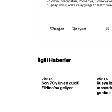
Polonya, Macaristan, Romanya, Slovakya ve
buğday, mısır, kolza ve ayçiçeği ithal etmiyor
Beğen
Kaydet
İlgili Haberler
DÜNYA
DÜNYA
Son 70 yılın en güçlü
Rusya i
El Nino’su geliyor
arasınd
gerilimi