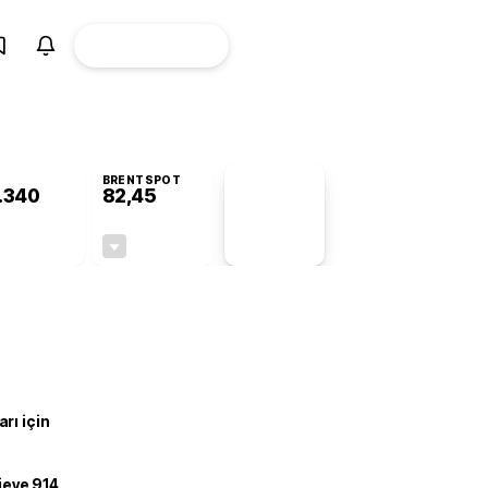
ÜYE
CANLI BORSA
Girişi
BRENTSPOT
.340
82,45
PİYASA
VERİLERİ
-0,35%
-0,40%
+0,00
-0,33
rı için
ojeye 914