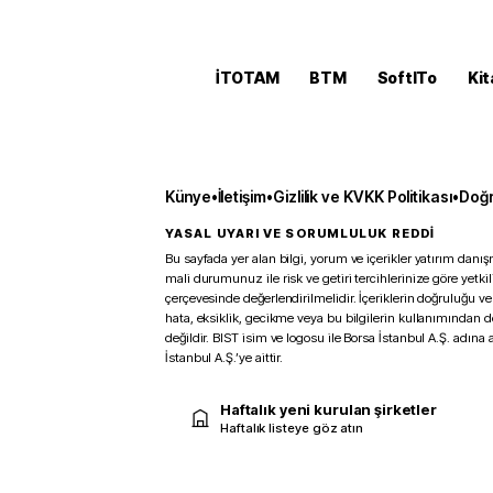
İTOTAM
BTM
SoftITo
Kit
Künye
•
İletişim
•
Gizlilik ve KVKK Politikası
•
Doğr
YASAL UYARI VE SORUMLULUK REDDİ
Bu sayfada yer alan bilgi, yorum ve içerikler yatırım danışm
mali durumunuz ile risk ve getiri tercihlerinize göre yetk
çerçevesinde değerlendirilmelidir. İçeriklerin doğruluğu ve
hata, eksiklik, gecikme veya bu bilgilerin kullanımından 
değildir. BIST isim ve logosu ile Borsa İstanbul A.Ş. adına a
İstanbul A.Ş.’ye aittir.
Haftalık yeni kurulan şirketler
Haftalık listeye göz atın