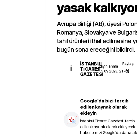
yasak kalkıyo
Avrupa Birliği (AB), üyesi Polo
Romanya, Slovakya ve Bulgari
tahıl ürünleri ithal edilmesine 
bugün sona ereceğini bildirdi.
İSTANBUL
Paylaş
Yayınlanma
İ
TICARET
15.09.2023, 21:48
GAZETESI
Google'da bizi tercih
edilen kaynak olarak
ekleyin
İstanbul Ticaret Gazetesi
'i tercih
edilen kaynak olarak ekleyerek
haberlerimizi Google'da daha sı