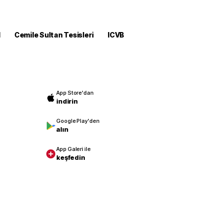
M
Cemile Sultan Tesisleri
ICVB
App Store'dan
indirin
Google Play'den
alın
App Galeri ile
keşfedin