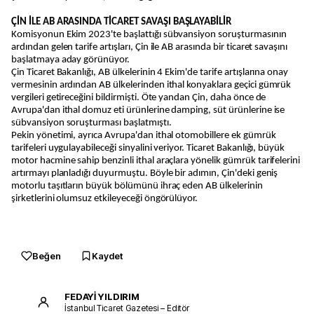
ÇİN İLE AB ARASINDA TİCARET SAVAŞI BAŞLAYABİLİR
Komisyonun Ekim 2023'te başlattığı sübvansiyon soruşturmasının
ardından gelen tarife artışları, Çin ile AB arasında bir ticaret savaşını
başlatmaya aday görünüyor.
Çin Ticaret Bakanlığı, AB ülkelerinin 4 Ekim'de tarife artışlarına onay
vermesinin ardından AB ülkelerinden ithal konyaklara geçici gümrük
vergileri getireceğini bildirmişti. Öte yandan Çin, daha önce de
Avrupa'dan ithal domuz eti ürünlerine damping, süt ürünlerine ise
sübvansiyon soruşturması başlatmıştı.
Pekin yönetimi, ayrıca Avrupa'dan ithal otomobillere ek gümrük
tarifeleri uygulayabileceği sinyalini veriyor. Ticaret Bakanlığı, büyük
motor hacmine sahip benzinli ithal araçlara yönelik gümrük tarifelerini
artırmayı planladığı duyurmuştu. Böyle bir adımın, Çin'deki geniş
motorlu taşıtların büyük bölümünü ihraç eden AB ülkelerinin
şirketlerini olumsuz etkileyeceği öngörülüyor.
Beğen
Kaydet
FEDAYİ YILDIRIM
İstanbul Ticaret Gazetesi – Editör