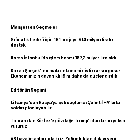
Manşetten Seçmeler
Sıfır atık hedefi için 161 projeye 914 milyon liralık
destek
Borsa İstanbul’da işlem hacmi 187,2 milyar lira oldu
Bakan Şimşek’ten makroekonomik istikrar vurgusu:
Ekonomimizin dayanıklılığını daha da güçlendirdik
Editörün Seçimi
Litvanya’dan Rusya’ya şok suçlama: Çalıntı İHA’larla
saldırı planlayabilir
Tahran’dan Körfez’e gözdağı: Trump’ı durdurun yoksa
vururuz
AB havalimanlarında kriz: Yoğunluktan dolayı yeni