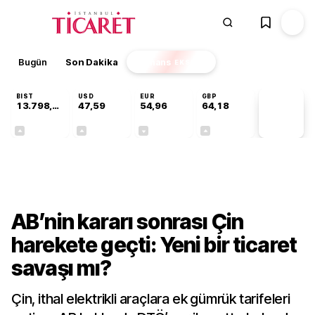
Bugün
Son Dakika
Finans
EKSTRA
BIST
USD
EUR
GBP
13.798,82
47,59
54,96
64,18
PİYASA
VERİLERİ
+0,70%
+0,06%
-0,09%
+0,13%
Dünya
AB’nin kararı sonrası Çin
harekete geçti: Yeni bir ticaret
savaşı mı?
Çin, ithal elektrikli araçlara ek gümrük tarifeleri