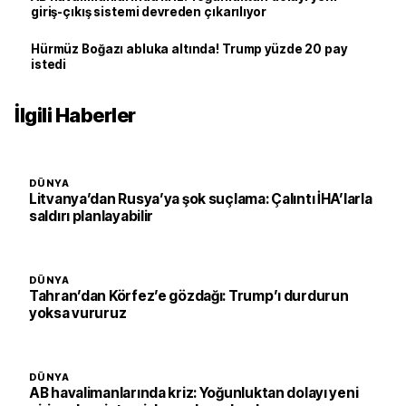
giriş-çıkış sistemi devreden çıkarılıyor
Hürmüz Boğazı abluka altında! Trump yüzde 20 pay
istedi
İlgili Haberler
DÜNYA
Litvanya’dan Rusya’ya şok suçlama: Çalıntı İHA’larla
saldırı planlayabilir
DÜNYA
Tahran’dan Körfez’e gözdağı: Trump’ı durdurun
yoksa vururuz
DÜNYA
AB havalimanlarında kriz: Yoğunluktan dolayı yeni