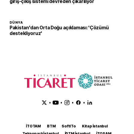
giriş-çıkış sistemi devreden çıkarılıyor
DÜNYA
Pakistan'dan Orta Doğu açıklaması: 'Çözümü
destekliyoruz'
•
•
•
•
İTOTAM
BTM
SoftITo
Kitap İstanbul
Teknopark İstanbul
İDTM İstanbul
İTOSAM