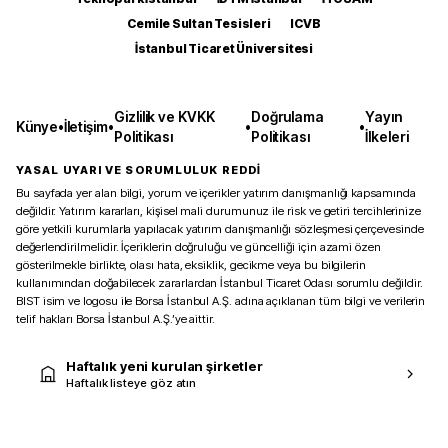
Cemile Sultan Tesisleri
ICVB
İstanbul Ticaret Üniversitesi
Gizlilik ve KVKK
Doğrulama
Yayın
Künye
•
İletişim
•
•
•
Politikası
Politikası
İlkeleri
YASAL UYARI VE SORUMLULUK REDDİ
Bu sayfada yer alan bilgi, yorum ve içerikler yatırım danışmanlığı kapsamında
değildir. Yatırım kararları, kişisel mali durumunuz ile risk ve getiri tercihlerinize
göre yetkili kurumlarla yapılacak yatırım danışmanlığı sözleşmesi çerçevesinde
değerlendirilmelidir. İçeriklerin doğruluğu ve güncelliği için azami özen
gösterilmekle birlikte, olası hata, eksiklik, gecikme veya bu bilgilerin
kullanımından doğabilecek zararlardan İstanbul Ticaret Odası sorumlu değildir.
BIST isim ve logosu ile Borsa İstanbul A.Ş. adına açıklanan tüm bilgi ve verilerin
telif hakları Borsa İstanbul A.Ş.’ye aittir.
Haftalık yeni kurulan şirketler
Haftalık listeye göz atın