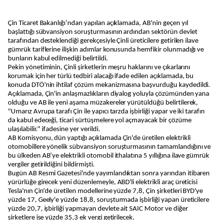
Çin Ticaret Bakanlığı’ndan yapılan açıklamada, AB'nin geçen yıl
başlattığı sübvansiyon soruşturmasının ardından sektörün devlet
tarafından desteklendiği gerekçesiyle Çinli üreticilere getirilen ilave
gümrük tariflerine ilişkin adımlar konusunda hemfikir olunmadığı ve
bunların kabul edilmediği belirtildi.
Pekin yönetiminin, Çinli şirketlerin meşru haklarını ve çıkarlarını
korumak için her türlü tedbiri alacağı ifade edilen açıklamada, bu
konuda DTÖ'nin ihtilaf çözüm mekanizmasına başvurduğu kaydedildi.
Açıklamada, Çin'in anlaşmazlıkların diyalog yoluyla çözümünden yana
olduğu ve AB ile yeni aşama müzakereler yürütüldüğü belirtilerek,
"Umarız Avrupa tarafı Çin ile yapıcı tarzda işbirliği yapar ve iki tarafın
da kabul edeceği, ticari sürtüşmelere yol açmayacak bir çözüme
ulaşılabilir." ifadesine yer verildi.
AB Komisyonu, dün yaptığı açıklamada Çin'de üretilen elektrikli
otomobillere yönelik sübvansiyon soruşturmasının tamamlandığını ve
bu ülkeden AB’ye elektrikli otomobil ithalatına 5 yıllığına ilave gümrük
vergiler getirildiğini bildirmişti.
Bugün AB Resmi Gazetesi'nde yayımlandıktan sonra yarından itibaren
yürürlüğe girecek yeni düzenlemeyle, ABD'li elektrikli araç üreticisi
Tesla'nın Çin'de üretilen modellerine yüzde 7,8, Çin şirketleri BYD'ye
yüzde 17, Geely'e yüzde 18,8, soruşturmada işbirliği yapan üreticilere
yüzde 20,7, işbirliği yapmayan devlete ait SAIC Motor ve diğer
şirketlere ise yüzde 35,3 ek vergi getirilecek.