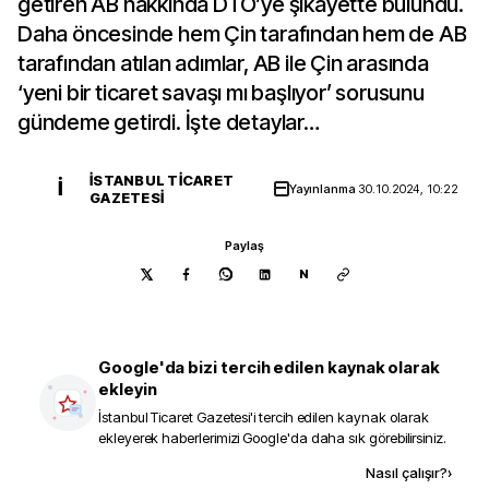
getiren AB hakkında DTÖ’ye şikayette bulundu.
Daha öncesinde hem Çin tarafından hem de AB
tarafından atılan adımlar, AB ile Çin arasında
‘yeni bir ticaret savaşı mı başlıyor’ sorusunu
gündeme getirdi. İşte detaylar…
İSTANBUL TICARET
İ
Yayınlanma
30.10.2024, 10:22
GAZETESI
Paylaş
N
Google'da bizi tercih edilen kaynak olarak
ekleyin
İstanbul Ticaret Gazetesi
'i tercih edilen kaynak olarak
ekleyerek haberlerimizi Google'da daha sık görebilirsiniz.
Kaynak ekle
Nasıl çalışır?
›