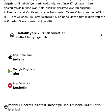
değerlendirilmelidir. İçeriklerin doğruluğu ve güncelliği için azami özen
gösterilmekle birlikte, olası hata, eksiklik, gecikme veya bu bilgilerin
kullanımından doğabilecek zararlardan İstanbul Ticaret Odası sorumlu değildir.
BIST isim ve logosu ile Borsa İstanbul A.Ş. adına açıklanan tüm bilgi ve verilerin
telif hakları Borsa İstanbul A.Ş.’ye aittir.
Haftalık yeni kurulan şirketler
Haftalık listeye göz atın
App Store'dan
indirin
Google Play'den
alın
App Galeri ile
keşfedin
İstanbul Ticaret Gazetesi · Reşadiye Cad. Eminönü 34112 Fatih/
İstanbul