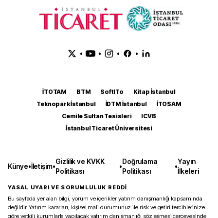
•
•
•
•
İTOTAM
BTM
SoftITo
Kitap İstanbul
Teknopark İstanbul
İDTM İstanbul
İTOSAM
Cemile Sultan Tesisleri
ICVB
İstanbul Ticaret Üniversitesi
Gizlilik ve KVKK
Doğrulama
Yayın
Künye
•
İletişim
•
•
•
Politikası
Politikası
İlkeleri
YASAL UYARI VE SORUMLULUK REDDİ
Bu sayfada yer alan bilgi, yorum ve içerikler yatırım danışmanlığı kapsamında
değildir. Yatırım kararları, kişisel mali durumunuz ile risk ve getiri tercihlerinize
göre yetkili kurumlarla yapılacak yatırım danışmanlığı sözleşmesi çerçevesinde