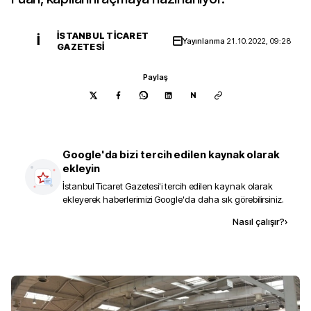
İSTANBUL TICARET
İ
Yayınlanma
21.10.2022, 09:28
GAZETESI
Paylaş
N
Google'da bizi tercih edilen kaynak olarak
ekleyin
İstanbul Ticaret Gazetesi
'i tercih edilen kaynak olarak
ekleyerek haberlerimizi Google'da daha sık görebilirsiniz.
Kaynak ekle
Nasıl çalışır?
›