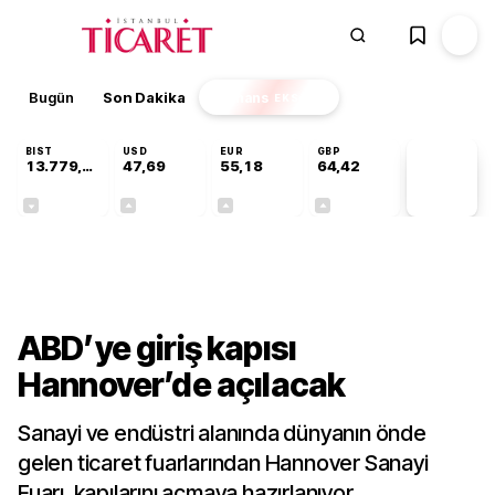
Bugün
Son Dakika
Finans
EKSTRA
BIST
USD
EUR
GBP
13.779,39
47,69
55,18
64,42
PİYASA
VERİLERİ
-0,14%
+0,14%
+0,31%
+0,39%
Dünya
ABD’ye giriş kapısı
Hannover’de açılacak
Sanayi ve endüstri alanında dünyanın önde
gelen ticaret fuarlarından Hannover Sanayi
Fuarı, kapılarını açmaya hazırlanıyor.