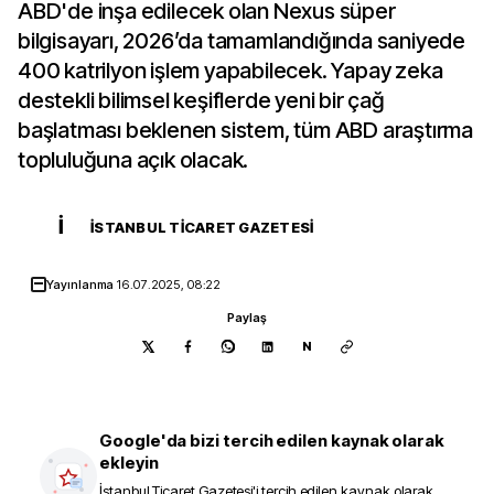
ABD'de inşa edilecek olan Nexus süper
bilgisayarı, 2026’da tamamlandığında saniyede
400 katrilyon işlem yapabilecek. Yapay zeka
destekli bilimsel keşiflerde yeni bir çağ
başlatması beklenen sistem, tüm ABD araştırma
topluluğuna açık olacak.
İ
İSTANBUL TICARET GAZETESI
Yayınlanma
16.07.2025, 08:22
Paylaş
N
Google'da bizi tercih edilen kaynak olarak
ekleyin
İstanbul Ticaret Gazetesi
'i tercih edilen kaynak olarak