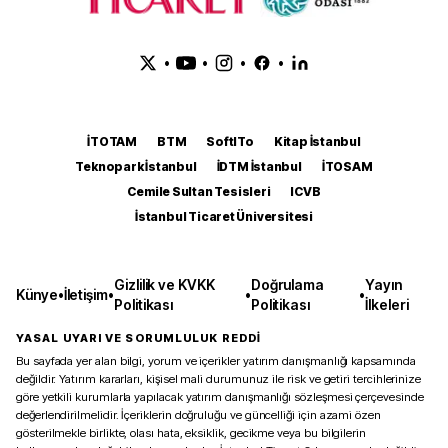
•
•
•
•
İTOTAM
BTM
SoftITo
Kitap İstanbul
Teknopark İstanbul
İDTM İstanbul
İTOSAM
Cemile Sultan Tesisleri
ICVB
İstanbul Ticaret Üniversitesi
Gizlilik ve KVKK
Doğrulama
Yayın
Künye
•
İletişim
•
•
•
Politikası
Politikası
İlkeleri
YASAL UYARI VE SORUMLULUK REDDİ
Bu sayfada yer alan bilgi, yorum ve içerikler yatırım danışmanlığı kapsamında
değildir. Yatırım kararları, kişisel mali durumunuz ile risk ve getiri tercihlerinize
göre yetkili kurumlarla yapılacak yatırım danışmanlığı sözleşmesi çerçevesinde
değerlendirilmelidir. İçeriklerin doğruluğu ve güncelliği için azami özen
gösterilmekle birlikte, olası hata, eksiklik, gecikme veya bu bilgilerin