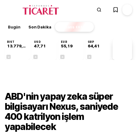
Bugün
Son Dakika
Finans
EKSTRA
BIST
USD
EUR
GBP
13.779,39
47,71
55,19
64,41
PİYASA
VERİLERİ
-0,14%
+0,18%
+0,32%
+0,38%
Teknoloji
ABD'nin yapay zeka süper
bilgisayarı Nexus, saniyede
400 katrilyon işlem
yapabilecek