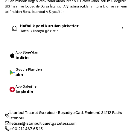
kullanımından doğabilecek zararlardan İstanbul Ticaret Odası sorumlu değildir.
BIST isim ve logosu ile Borsa İstanbul A.Ş. adına açıklanan tüm bilgi ve verilerin
telif hakları Borsa İstanbul A.Ş.’ye aittir.
Haftalık yeni kurulan şirketler
Haftalık listeye göz atın
App Store'dan
indirin
Google Play'den
alın
App Galeri ile
keşfedin
İstanbul Ticaret Gazetesi · Reşadiye Cad. Eminönü 34112 Fatih/
İstanbul
iletisim@istanbulticaretgazetesi.com
+90 212 467 65 15