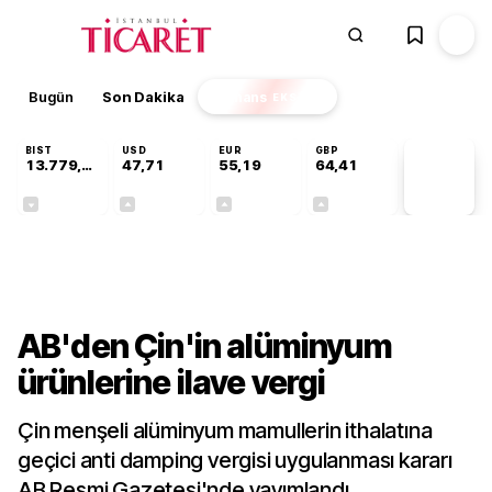
Bugün
Son Dakika
Finans
EKSTRA
BIST
USD
EUR
GBP
13.779,39
47,71
55,19
64,41
PİYASA
VERİLERİ
-0,14%
+0,18%
+0,32%
+0,38%
Dünya
AB'den Çin'in alüminyum
ürünlerine ilave vergi
Çin menşeli alüminyum mamullerin ithalatına
geçici anti damping vergisi uygulanması kararı
AB Resmi Gazetesi'nde yayımlandı.