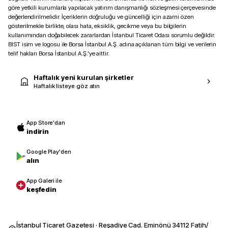
göre yetkili kurumlarla yapılacak yatırım danışmanlığı sözleşmesi çerçevesinde
değerlendirilmelidir. İçeriklerin doğruluğu ve güncelliği için azami özen
gösterilmekle birlikte, olası hata, eksiklik, gecikme veya bu bilgilerin
kullanımından doğabilecek zararlardan İstanbul Ticaret Odası sorumlu değildir.
BIST isim ve logosu ile Borsa İstanbul A.Ş. adına açıklanan tüm bilgi ve verilerin
telif hakları Borsa İstanbul A.Ş.’ye aittir.
Haftalık yeni kurulan şirketler
Haftalık listeye göz atın
App Store'dan
indirin
Google Play'den
alın
App Galeri ile
keşfedin
İstanbul Ticaret Gazetesi · Reşadiye Cad. Eminönü 34112 Fatih/