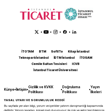
•
•
•
•
İTOTAM
BTM
SoftITo
Kitap İstanbul
Teknopark İstanbul
İDTM İstanbul
İTOSAM
Cemile Sultan Tesisleri
ICVB
İstanbul Ticaret Üniversitesi
Gizlilik ve KVKK
Doğrulama
Yayın
Künye
•
İletişim
•
•
•
Politikası
Politikası
İlkeleri
YASAL UYARI VE SORUMLULUK REDDİ
Bu sayfada yer alan bilgi, yorum ve içerikler yatırım danışmanlığı kapsamında
değildir. Yatırım kararları, kişisel mali durumunuz ile risk ve getiri tercihlerinize