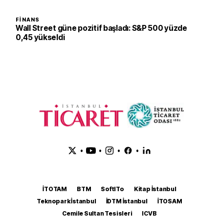
FINANS
Wall Street güne pozitif başladı: S&P 500 yüzde
0,45 yükseldi
•
•
•
•
İTOTAM
BTM
SoftITo
Kitap İstanbul
Teknopark İstanbul
İDTM İstanbul
İTOSAM
Cemile Sultan Tesisleri
ICVB