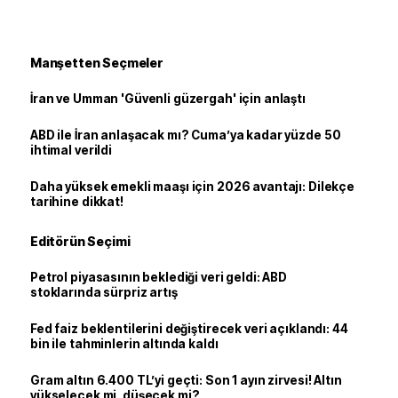
Manşetten Seçmeler
İran ve Umman 'Güvenli güzergah' için anlaştı
ABD ile İran anlaşacak mı? Cuma’ya kadar yüzde 50
ihtimal verildi
Daha yüksek emekli maaşı için 2026 avantajı: Dilekçe
tarihine dikkat!
Editörün Seçimi
Petrol piyasasının beklediği veri geldi: ABD
stoklarında sürpriz artış
Fed faiz beklentilerini değiştirecek veri açıklandı: 44
bin ile tahminlerin altında kaldı
Gram altın 6.400 TL’yi geçti: Son 1 ayın zirvesi! Altın
yükselecek mi, düşecek mi?