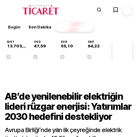
Bugün
Son Dakika
Finans
EKSTRA
BIST
USD
EUR
GBP
13.703,13
47,59
55,10
64,22
PİYASA
VERİLERİ
+0,11%
+0,04%
+0,17%
+0,20%
Finans
AB’de yenilenebilir elektriğin
lideri rüzgar enerjisi: Yatırımlar
2030 hedefini destekliyor
Avrupa Birliği’nde yılın ilk çeyreğinde elektrik