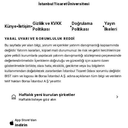
İstanbul Ticaret Üniversitesi
Gizlilik ve KVKK
Doğrulama
Yayın
Künye
•
İletişim
•
•
•
Politikası
Politikası
İlkeleri
YASAL UYARI VE SORUMLULUK REDDİ
Bu sayfada yer alan bilgi, yorum ve içerikler yatırım danışmanlığı kapsamında
değildir. Yatırım kararları, kişisel mali durumunuz ile risk ve getiri tercihlerinize
göre yetkili kurumlarla yapılacak yatırım danışmanlığı sözleşmesi çerçevesinde
değerlendirilmelidir. İçeriklerin doğruluğu ve güncelliği için azami özen
gösterilmekle birlikte, olası hata, eksiklik, gecikme veya bu bilgilerin
kullanımından doğabilecek zararlardan İstanbul Ticaret Odası sorumlu değildir.
BIST isim ve logosu ile Borsa İstanbul A.Ş. adına açıklanan tüm bilgi ve verilerin
telif hakları Borsa İstanbul A.Ş.’ye aittir.
Haftalık yeni kurulan şirketler
Haftalık listeye göz atın
App Store'dan
indirin