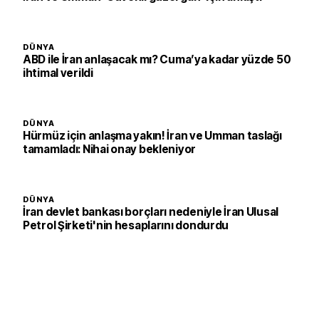
DÜNYA
ABD ile İran anlaşacak mı? Cuma’ya kadar yüzde 50
ihtimal verildi
DÜNYA
Hürmüz için anlaşma yakın! İran ve Umman taslağı
tamamladı: Nihai onay bekleniyor
DÜNYA
İran devlet bankası borçları nedeniyle İran Ulusal
Petrol Şirketi'nin hesaplarını dondurdu