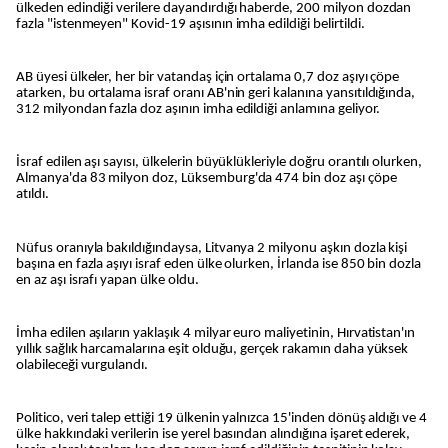
ülkeden edindiği verilere dayandırdığı haberde, 200 milyon dozdan
fazla "istenmeyen" Kovid-19 aşısının imha edildiği belirtildi.
AB üyesi ülkeler, her bir vatandaş için ortalama 0,7 doz aşıyı çöpe
atarken, bu ortalama israf oranı AB'nin geri kalanına yansıtıldığında,
312 milyondan fazla doz aşının imha edildiği anlamına geliyor.
İsraf edilen aşı sayısı, ülkelerin büyüklükleriyle doğru orantılı olurken,
Almanya'da 83 milyon doz, Lüksemburg'da 474 bin doz aşı çöpe
atıldı.
Nüfus oranıyla bakıldığındaysa, Litvanya 2 milyonu aşkın dozla kişi
başına en fazla aşıyı israf eden ülke olurken, İrlanda ise 850 bin dozla
en az aşı israfı yapan ülke oldu.
İmha edilen aşıların yaklaşık 4 milyar euro maliyetinin, Hırvatistan'ın
yıllık sağlık harcamalarına eşit olduğu, gerçek rakamın daha yüksek
olabileceği vurgulandı.
Politico, veri talep ettiği 19 ülkenin yalnızca 15'inden dönüş aldığı ve 4
ülke hakkındaki verilerin ise yerel basından alındığına işaret ederek,