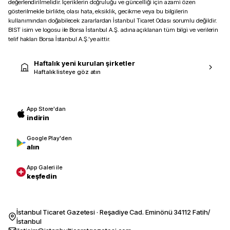
değerlendirilmelidir. İçeriklerin doğruluğu ve güncelliği için azami özen
gösterilmekle birlikte, olası hata, eksiklik, gecikme veya bu bilgilerin
kullanımından doğabilecek zararlardan İstanbul Ticaret Odası sorumlu değildir.
BIST isim ve logosu ile Borsa İstanbul A.Ş. adına açıklanan tüm bilgi ve verilerin
telif hakları Borsa İstanbul A.Ş.’ye aittir.
Haftalık yeni kurulan şirketler
Haftalık listeye göz atın
App Store'dan
indirin
Google Play'den
alın
App Galeri ile
keşfedin
İstanbul Ticaret Gazetesi · Reşadiye Cad. Eminönü 34112 Fatih/
İstanbul