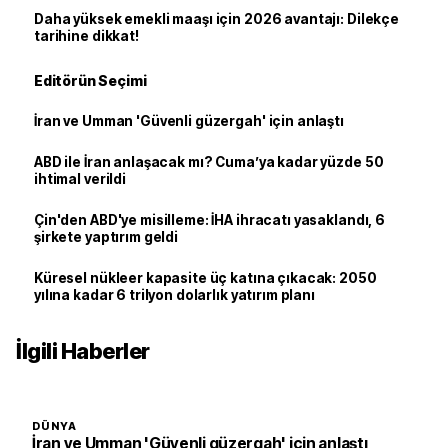
Daha yüksek emekli maaşı için 2026 avantajı: Dilekçe
tarihine dikkat!
Editörün Seçimi
İran ve Umman 'Güvenli güzergah' için anlaştı
ABD ile İran anlaşacak mı? Cuma’ya kadar yüzde 50
ihtimal verildi
Çin'den ABD'ye misilleme: İHA ihracatı yasaklandı, 6
şirkete yaptırım geldi
Küresel nükleer kapasite üç katına çıkacak: 2050
yılına kadar 6 trilyon dolarlık yatırım planı
İlgili Haberler
DÜNYA
İran ve Umman 'Güvenli güzergah' için anlaştı