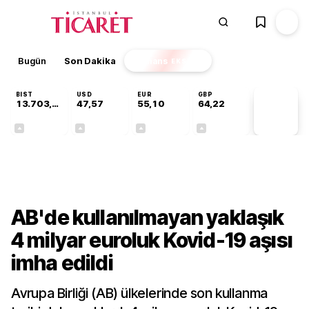
Bugün
Son Dakika
Finans
EKSTRA
BIST
USD
EUR
GBP
13.703,13
47,57
55,10
64,22
PİYASA
VERİLERİ
+0,11%
+0,01%
+0,17%
+0,20%
Dünya
AB'de kullanılmayan yaklaşık
4 milyar euroluk Kovid-19 aşısı
imha edildi
Avrupa Birliği (AB) ülkelerinde son kullanma