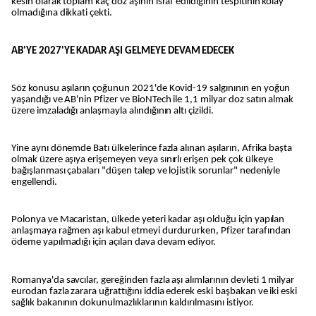
kesin olarak toplam kaç doz aşının israf edildiğinin tespitinin kolay
olmadığına dikkati çekti.
AB'YE 2027'YE KADAR AŞI GELMEYE DEVAM EDECEK
Söz konusu aşıların çoğunun 2021'de Kovid-19 salgınının en yoğun
yaşandığı ve AB'nin Pfizer ve BioNTech ile 1,1 milyar doz satın almak
üzere imzaladığı anlaşmayla alındığının altı çizildi.
Yine aynı dönemde Batı ülkelerince fazla alınan aşıların, Afrika başta
olmak üzere aşıya erişemeyen veya sınırlı erişen pek çok ülkeye
bağışlanması çabaları "düşen talep ve lojistik sorunlar" nedeniyle
engellendi.
Polonya ve Macaristan, ülkede yeteri kadar aşı olduğu için yapılan
anlaşmaya rağmen aşı kabul etmeyi durdururken, Pfizer tarafından
ödeme yapılmadığı için açılan dava devam ediyor.
Romanya'da savcılar, gereğinden fazla aşı alımlarının devleti 1 milyar
eurodan fazla zarara uğrattığını iddia ederek eski başbakan ve iki eski
sağlık bakanının dokunulmazlıklarının kaldırılmasını istiyor.