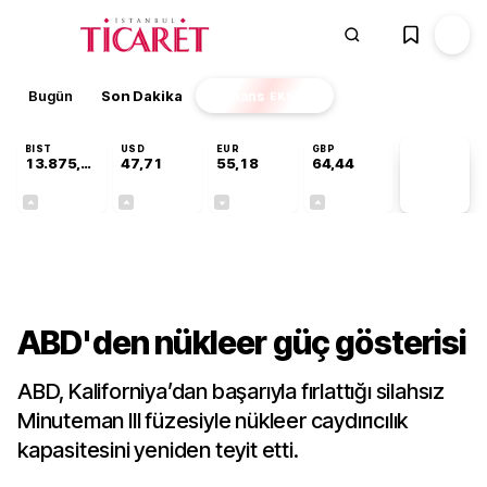
Bugün
Son Dakika
Finans
EKSTRA
BIST
USD
EUR
GBP
13.875,53
47,71
55,18
64,44
PİYASA
VERİLERİ
+0,70%
+0,01%
-0,02%
+0,05%
Gündem
ABD'den nükleer güç gösterisi
ABD, Kaliforniya’dan başarıyla fırlattığı silahsız
Minuteman III füzesiyle nükleer caydırıcılık
kapasitesini yeniden teyit etti.