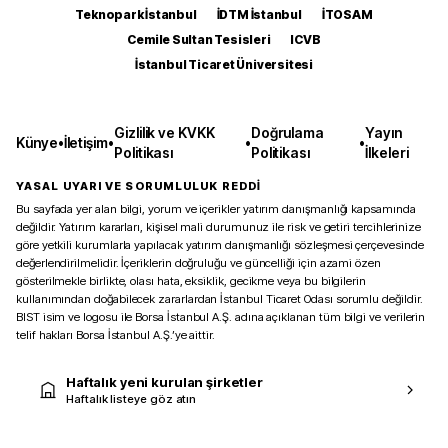
Teknopark İstanbul
İDTM İstanbul
İTOSAM
Cemile Sultan Tesisleri
ICVB
İstanbul Ticaret Üniversitesi
Gizlilik ve KVKK
Doğrulama
Yayın
Künye
•
İletişim
•
•
•
Politikası
Politikası
İlkeleri
YASAL UYARI VE SORUMLULUK REDDİ
Bu sayfada yer alan bilgi, yorum ve içerikler yatırım danışmanlığı kapsamında
değildir. Yatırım kararları, kişisel mali durumunuz ile risk ve getiri tercihlerinize
göre yetkili kurumlarla yapılacak yatırım danışmanlığı sözleşmesi çerçevesinde
değerlendirilmelidir. İçeriklerin doğruluğu ve güncelliği için azami özen
gösterilmekle birlikte, olası hata, eksiklik, gecikme veya bu bilgilerin
kullanımından doğabilecek zararlardan İstanbul Ticaret Odası sorumlu değildir.
BIST isim ve logosu ile Borsa İstanbul A.Ş. adına açıklanan tüm bilgi ve verilerin
telif hakları Borsa İstanbul A.Ş.’ye aittir.
Haftalık yeni kurulan şirketler
Haftalık listeye göz atın