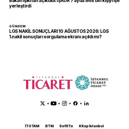
Bakan Işıkhan açıkladı: İŞKUR 7 ayda 848 bin kişiyi işe
yerleştirdi
GÜNDEM
LGS NAKİL SONUÇLARI 10 AĞUSTOS 2026: LGS
1.nakil sonuçları sorgulama ekranı açıldı mı?
•
•
•
•
İTOTAM
BTM
SoftITo
Kitap İstanbul