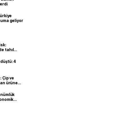
erdi
Türkiye
onuma geliyor
isk:
e tahıl
 düştü: 4
: Çip ve
ılan ürüne
dönümlük
ekonomik