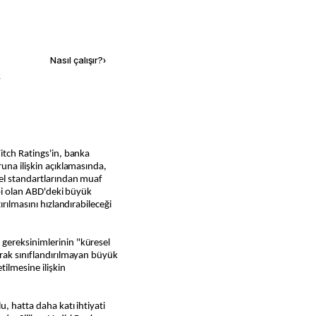
Kaynak ekle
Nasıl çalışır?
›
k
itch Ratings'in, banka
una ilişkin açıklamasında,
sel standartlarından muaf
abi olan ABD'deki büyük
ırılmasını hızlandırabileceği
gereksinimlerinin "küresel
arak sınıflandırılmayan büyük
tilmesine ilişkin
, hatta daha katı ihtiyati