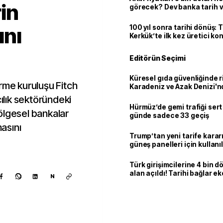
in
görecek? Dev banka tarih v
ını
100 yıl sonra tarihi dönüş: 
Kerkük’te ilk kez üretici k
Editörün Seçimi
Küresel gıda güvenliğinde r
rme kuruluşu Fitch
Karadeniz ve Azak Denizi'nd
trafiği sekteye uğradı
lık sektöründeki
Hürmüz’de gemi trafiği sert
ölgesel bankalar
günde sadece 33 geçiş
masını
Trump’tan yeni tarife kararı
güneş panelleri için kullan
yüzde 15 vergi
Türk girişimcilerine 4 bin 
alan açıldı! Tarihi bağlar 
N
ortaklığa dönüşüyor