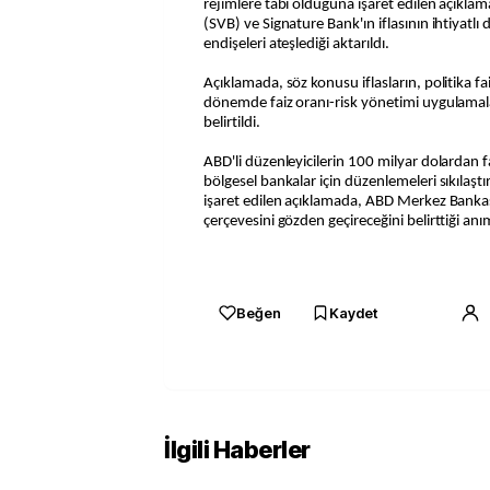
rejimlere tabi olduğuna işaret edilen açıklam
(SVB) ve Signature Bank'ın iflasının ihtiyatlı 
endişeleri ateşlediği aktarıldı.
Açıklamada, söz konusu iflasların, politika fai
dönemde faiz oranı-risk yönetimi uygulamal
belirtildi.
ABD'li düzenleyicilerin 100 milyar dolardan f
bölgesel bankalar için düzenlemeleri sıkılaşt
işaret edilen açıklamada, ABD Merkez Banka
çerçevesini gözden geçireceğini belirttiği anım
Beğen
Kaydet
İlgili Haberler