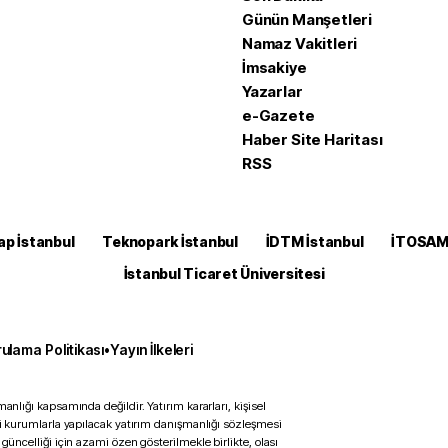
Günün Manşetleri
Namaz Vakitleri
İmsakiye
Yazarlar
e-Gazete
Haber Site Haritası
RSS
ap İstanbul
Teknopark İstanbul
İDTM İstanbul
İTOSA
İstanbul Ticaret Üniversitesi
ulama Politikası
•
Yayın İlkeleri
anlığı kapsamında değildir. Yatırım kararları, kişisel
ili kurumlarla yapılacak yatırım danışmanlığı sözleşmesi
 güncelliği için azami özen gösterilmekle birlikte, olası