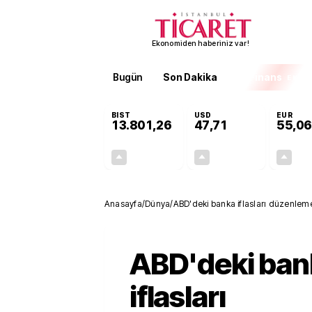
Ekonomiden haberiniz var!
Bugün
Son Dakika
Finans
EKST
BIST
USD
EUR
13.801,26
47,71
55,06
+0,02%
+0,17%
2,44
0,08
Anasayfa
/
Dünya
/
ABD'deki banka iflasları düzenlemele
ABD'deki ban
iflasları