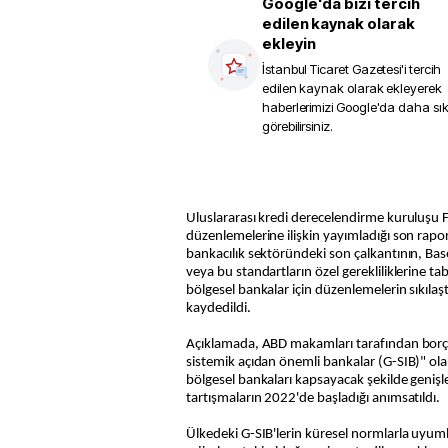
Google'da bizi tercih
edilen kaynak olarak
ekleyin
İstanbul Ticaret Gazetesi
'i tercih
edilen kaynak olarak ekleyerek
haberlerimizi Google'da daha sı
görebilirsiniz.
Uluslararası kredi derecelendirme kuruluşu F
düzenlemelerine ilişkin yayımladığı son rapor
bankacılık sektöründeki son çalkantının, Ba
veya bu standartların özel gerekliliklerine t
bölgesel bankalar için düzenlemelerin sıkılaşt
kaydedildi.
Açıklamada, ABD makamları tarafından borç 
sistemik açıdan önemli bankalar (G-SIB)" ol
bölgesel bankaları kapsayacak şekilde genişle
tartışmaların 2022'de başladığı anımsatıldı.
Ülkedeki G-SIB'lerin küresel normlarla uyumlu