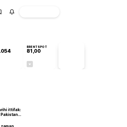
ÜYE
CANLI BORSA
Girişi
BRENTSPOT
.054
81,00
PİYASA
VERİLERİ
+0,63%
-2,15%
+0,00
-1,78
hi ittifak:
e Pakistan
dı
ne zaman