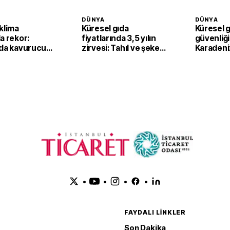
DÜNYA
DÜNYA
klima
Küresel gıda
Küresel 
a rekor:
fiyatlarında 3,5 yılın
güvenliği
'da kavurucu
zirvesi: Tahıl ve şeker
Karadeni
 klima
fiyatları endeksi
Denizi'nde
nı artırdı
yukarı taşıdı
sekteye 
•
•
•
•
FAYDALI LINKLER
Son Dakika