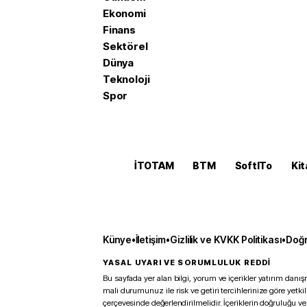
Ekonomi
Finans
Sektörel
Dünya
Teknoloji
Spor
İTOTAM
BTM
SoftITo
Kit
Künye
•
İletişim
•
Gizlilik ve KVKK Politikası
•
Doğr
YASAL UYARI VE SORUMLULUK REDDİ
Bu sayfada yer alan bilgi, yorum ve içerikler yatırım danışm
mali durumunuz ile risk ve getiri tercihlerinize göre yetk
çerçevesinde değerlendirilmelidir. İçeriklerin doğruluğu ve