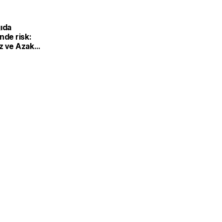
gıda
nde risk:
z ve Azak
 tahıl trafiği
uğradı