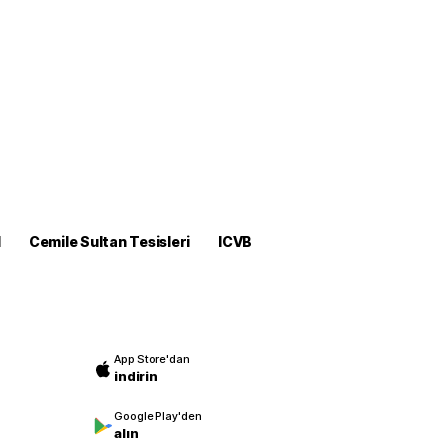
M
Cemile Sultan Tesisleri
ICVB
App Store'dan
indirin
Google Play'den
alın