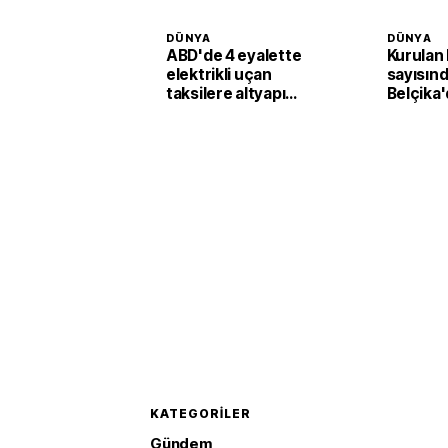
DÜNYA
DÜNYA
ABD'de 4 eyalette
Kurulan 
elektrikli uçan
sayısınd
taksilere altyapı
Belçika
yatırımı
sıcaklar
satışları
KATEGORILER
Gündem