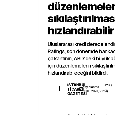
düzenlemeler
sıkılaştırılmas
hızlandırabilir
Uluslararası kredi derecelendi
Ratings, son dönemde bankacı
çalkantının, ABD'deki büyük b
için düzenlemelerin sıkılaştırıl
hızlandırabileceğini bildirdi.
İSTANBUL
Paylaş
Yayınlanma
İ
TICARET
30.03.2023, 21:50
GAZETESI