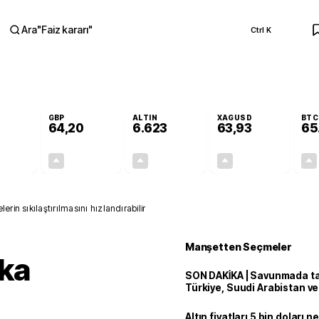
Ara
"
Faiz kararı
"
Ctrl K
RA
GBP
ALTIN
XAGUSD
BTC
64,20
6.623
63,93
65
+0,08%
+0,05%
+2,01%
+3,95%
0,05
0,03
130,27
2,43
rin sıkılaştırılmasını hızlandırabilir
Manşetten Seçmeler
ka
SON DAKİKA | Savunmada tari
Türkiye, Suudi Arabistan v
'Mekke Anlaşması'nı imzala
Altın fiyatları 5 bin doları 