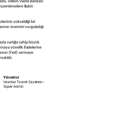
ada, Silikon Vadisi Bankası
düzenlemelere ilişkin
zlerinin yükseldiği bir
arının önemini vurguladığı
azla varlığa sahip büyük
ırmaya yönelik ifadelerine
sının (Fed) sermaye
satıldı.
Yönetici
İstanbul Ticaret Gazetesi –
Süper Admin