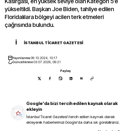
Kasırgası, en yüksek seviye olan Kategori 5’e
yükseltildi. Başkan Joe Biden, tahliye edilen
Floridalılara bölgeyi acilen terk etmeleri
çağrısında bulundu.
İ
İSTANBUL TICARET GAZETESI
Yayınlanma
09.10.2024, 10:17
Güncellenme
03.07.2026, 09:21
Paylaş
N
Google'da bizi tercih edilen kaynak olarak
ekleyin
İstanbul Ticaret Gazetesi
'i tercih edilen kaynak olarak
ekleyerek haberlerimizi Google'da daha sık görebilirsiniz.