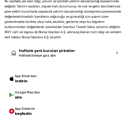
Bu sayfada yer alan bilgi, yorum ve içerikler yatırım danışmanlığı kapsamında
değildir. Yatırım kararları, kişisel mali durumunuz ile risk ve getiri tercihlerinize
göre yetkili kurumlarla yapılacak yatırım danışmanlığı sözleşmesi çerçevesinde
değerlendirilmelidir. İçeriklerin doğruluğu ve güncelliği için azami özen
gösterilmekle birlikte, olası hata, eksiklik, gecikme veya bu bilgilerin
kullanımından doğabilecek zararlardan İstanbul Ticaret Odası sorumlu değildir.
BIST isim ve logosu ile Borsa İstanbul A.Ş. adına açıklanan tüm bilgi ve verilerin
telif hakları Borsa İstanbul A.Ş.’ye aittir.
Haftalık yeni kurulan şirketler
Haftalık listeye göz atın
App Store'dan
indirin
Google Play'den
alın
App Galeri ile
keşfedin