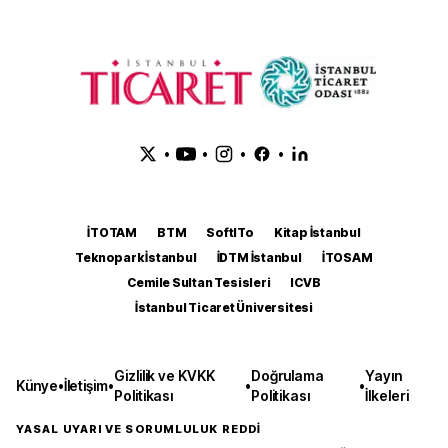
•
•
•
•
İTOTAM
BTM
SoftITo
Kitap İstanbul
Teknopark İstanbul
İDTM İstanbul
İTOSAM
Cemile Sultan Tesisleri
ICVB
İstanbul Ticaret Üniversitesi
Gizlilik ve KVKK
Doğrulama
Yayın
Künye
•
İletişim
•
•
•
Politikası
Politikası
İlkeleri
YASAL UYARI VE SORUMLULUK REDDİ