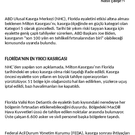
Kaynak ekle
Nasıl çalışır?
›
ABD Ulusal Kasırga Merkezi (NHC), Florida eyaletini etkisi altına alması
beklenen Milton Kasırgası’nı, kasırga ölçeğinde en güçlü kategori olan
Kategori 5 olarak güncelledi. Tarihi bir yıkım riski taşıyan kasırga için
eyalette geniş çaplı tahliyeler sürerken, ABD Başkanı Joe Biden,
kasırganın "son 100 yılın en tehlikeli fırtınalarından biri" olabileceği
konusunda uyarıda bulundu.
FLORİDA'NIN EN YIKICI KASIRGASI
NHC’den yapılan son açıklamada, Milton Kasırgası’nın Florida
tarihindeki en yıkıcı kasırga olma riski taşıdığı ifade edildi. Kasırga
öncesi eyalette son yılların en büyük tahliye operasyonları
yürütülüyor. 51 bölge için olağanüstü hal ilan edilirken, yüzlerce uçuş
iptal edildi, bazı havalimanları ise kapatıldı.
Florida Valisi Ron DeSantis de eyaletin batı kıyısındaki neredeyse her
bölgenin fırtınadan etkilenebileceğini duyurdu. Bölgedeki MacDill
Hava Kuvvetleri üssü de tahliye edilen noktalar arasında bulunuyor.
Üste çalışan 6.600 asker ve sivil personel başka bölgelere taşındı.
Federal Acil Durum Yönetim Kurumu (FEDA), kasırga sonrası ihtiyaçları