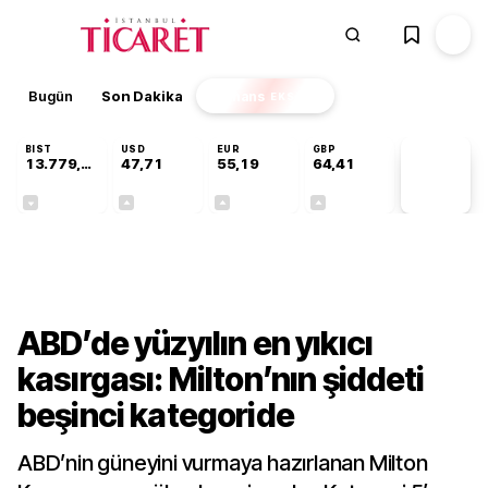
Bugün
Son Dakika
Finans
EKSTRA
BIST
USD
EUR
GBP
13.779,39
47,71
55,19
64,41
PİYASA
VERİLERİ
-0,14%
+0,18%
+0,32%
+0,38%
Gündem
ABD’de yüzyılın en yıkıcı
kasırgası: Milton’nın şiddeti
beşinci kategoride
ABD’nin güneyini vurmaya hazırlanan Milton