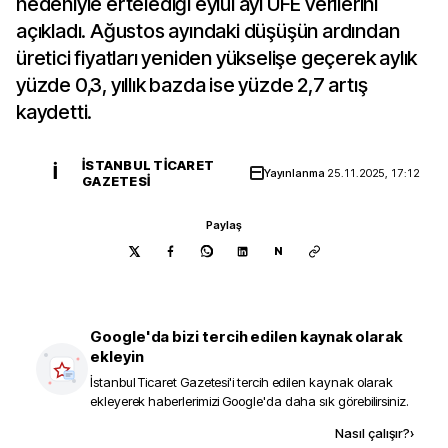
nedeniyle ertelediği eylül ayı ÜFE verilerini
açıkladı. Ağustos ayındaki düşüşün ardından
üretici fiyatları yeniden yükselişe geçerek aylık
yüzde 0,3, yıllık bazda ise yüzde 2,7 artış
kaydetti.
İSTANBUL TICARET
İ
Yayınlanma
25.11.2025, 17:12
GAZETESI
Paylaş
N
Google'da bizi tercih edilen kaynak olarak
ekleyin
İstanbul Ticaret Gazetesi
'i tercih edilen kaynak olarak
ekleyerek haberlerimizi Google'da daha sık görebilirsiniz.
Kaynak ekle
Nasıl çalışır?
›