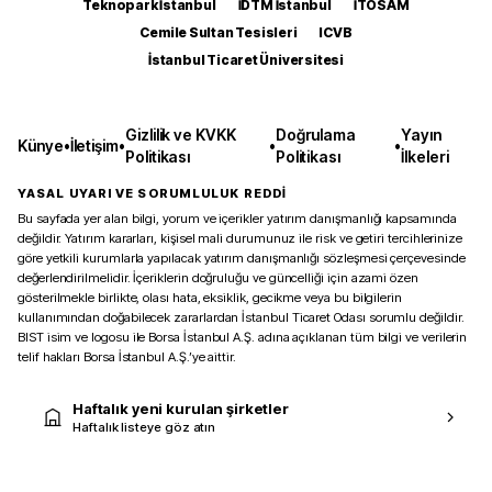
Teknopark İstanbul
İDTM İstanbul
İTOSAM
Cemile Sultan Tesisleri
ICVB
İstanbul Ticaret Üniversitesi
Gizlilik ve KVKK
Doğrulama
Yayın
Künye
•
İletişim
•
•
•
Politikası
Politikası
İlkeleri
YASAL UYARI VE SORUMLULUK REDDİ
Bu sayfada yer alan bilgi, yorum ve içerikler yatırım danışmanlığı kapsamında
değildir. Yatırım kararları, kişisel mali durumunuz ile risk ve getiri tercihlerinize
göre yetkili kurumlarla yapılacak yatırım danışmanlığı sözleşmesi çerçevesinde
değerlendirilmelidir. İçeriklerin doğruluğu ve güncelliği için azami özen
gösterilmekle birlikte, olası hata, eksiklik, gecikme veya bu bilgilerin
kullanımından doğabilecek zararlardan İstanbul Ticaret Odası sorumlu değildir.
BIST isim ve logosu ile Borsa İstanbul A.Ş. adına açıklanan tüm bilgi ve verilerin
telif hakları Borsa İstanbul A.Ş.’ye aittir.
Haftalık yeni kurulan şirketler
Haftalık listeye göz atın