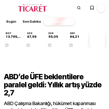
Bugün
Son Dakika
Finans
EKSTRA
BIST
USD
EUR
GBP
13.795,63
47,59
55,05
64,21
PİYASA
VERİLERİ
+0,68%
+0,06%
+0,08%
+0,18%
Finans
ABD’de ÜFE beklentilere
paralel geldi: Yıllık artış yüzde
2,7
ABD Çalışma Bakanlığı, hükümet kapanması