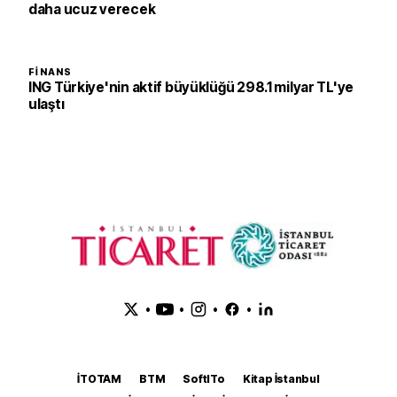
daha ucuz verecek
FINANS
ING Türkiye'nin aktif büyüklüğü 298.1 milyar TL'ye
ulaştı
•
•
•
•
İTOTAM
BTM
SoftITo
Kitap İstanbul