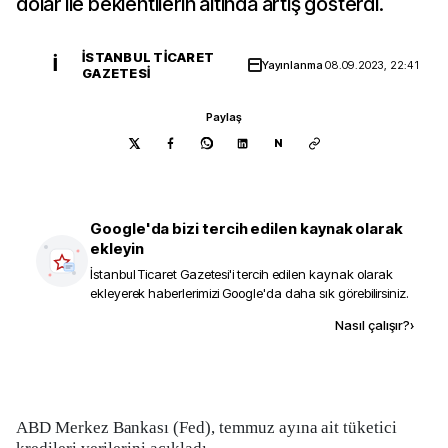
dolar ile beklentilerin altında artış gösterdi.
İSTANBUL TICARET
İ
Yayınlanma
08.09.2023, 22:41
GAZETESI
Paylaş
N
Google'da bizi tercih edilen kaynak olarak
ekleyin
İstanbul Ticaret Gazetesi
'i tercih edilen kaynak olarak
ekleyerek haberlerimizi Google'da daha sık görebilirsiniz.
Kaynak ekle
Nasıl çalışır?
›
ABD Merkez Bankası (Fed), temmuz ayına ait tüketici