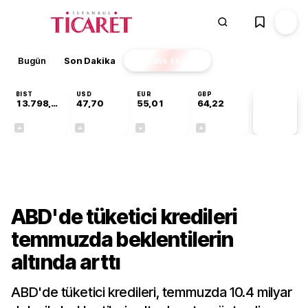
Bugün
Son Dakika
Finans
EKSTRA
BIST
USD
EUR
GBP
13.798,82
47,70
55,01
64,22
PİYASA
VERİLERİ
+0,70%
+0,17%
-0,01%
+0,08%
Dünya
ABD'de tüketici kredileri
temmuzda beklentilerin
altında arttı
ABD'de tüketici kredileri, temmuzda 10.4 milyar