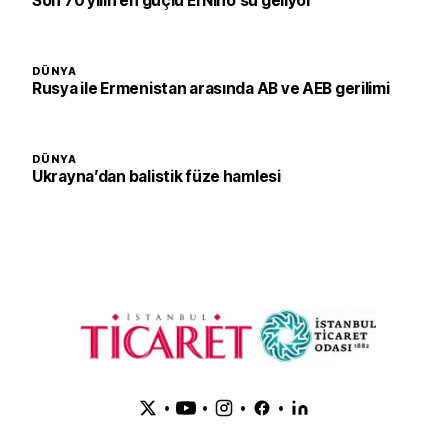
Son 70 yılın en güçlü El Nino’su geliyor
DÜNYA
Rusya ile Ermenistan arasında AB ve AEB gerilimi
DÜNYA
Ukrayna’dan balistik füze hamlesi
•
•
•
•