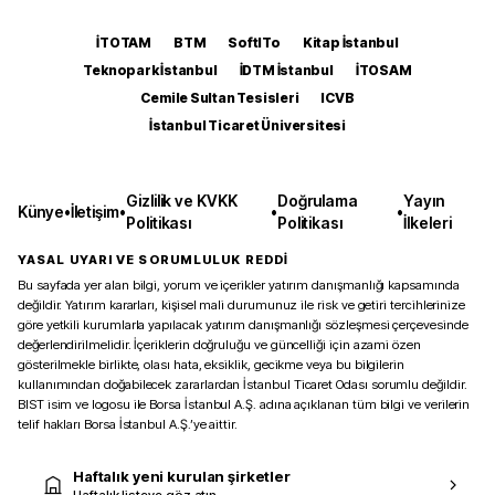
İTOTAM
BTM
SoftITo
Kitap İstanbul
Teknopark İstanbul
İDTM İstanbul
İTOSAM
Cemile Sultan Tesisleri
ICVB
İstanbul Ticaret Üniversitesi
Gizlilik ve KVKK
Doğrulama
Yayın
Künye
•
İletişim
•
•
•
Politikası
Politikası
İlkeleri
YASAL UYARI VE SORUMLULUK REDDİ
Bu sayfada yer alan bilgi, yorum ve içerikler yatırım danışmanlığı kapsamında
değildir. Yatırım kararları, kişisel mali durumunuz ile risk ve getiri tercihlerinize
göre yetkili kurumlarla yapılacak yatırım danışmanlığı sözleşmesi çerçevesinde
değerlendirilmelidir. İçeriklerin doğruluğu ve güncelliği için azami özen
gösterilmekle birlikte, olası hata, eksiklik, gecikme veya bu bilgilerin
kullanımından doğabilecek zararlardan İstanbul Ticaret Odası sorumlu değildir.
BIST isim ve logosu ile Borsa İstanbul A.Ş. adına açıklanan tüm bilgi ve verilerin
telif hakları Borsa İstanbul A.Ş.’ye aittir.
Haftalık yeni kurulan şirketler