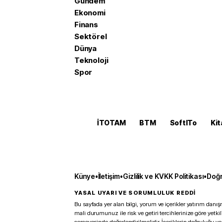
Gündem
Ekonomi
Finans
Sektörel
Dünya
Teknoloji
Spor
İTOTAM
BTM
SoftITo
Kit
Künye
•
İletişim
•
Gizlilik ve KVKK Politikası
•
Doğr
YASAL UYARI VE SORUMLULUK REDDİ
Bu sayfada yer alan bilgi, yorum ve içerikler yatırım danışm
mali durumunuz ile risk ve getiri tercihlerinize göre yetk