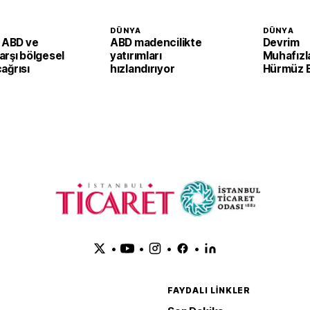
DÜNYA
DÜNYA
n ABD ve
ABD madencilikte
Devrim
karşı bölgesel
yatırımları
Muhafızl
çağrısı
hızlandırıyor
Hürmüz B
şartlı aç
•
•
•
•
FAYDALI LINKLER