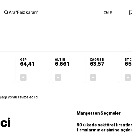
Ara
"
Faiz kararı
"
Ctrl K
RA
nolojilerine yeni destek programı
Terörsüz Türkiye Yasası teklifi Adalet K
GBP
ALTIN
XAGUSD
BTC
64,41
6.661
63,57
65
+0,32%
+0,38%
+2,59%
+3,37%
0,18
0,24
167,96
2,07
ağı yönlü revize edildi
Manşetten Seçmeler
ci
80 ülkede sektörel fırsatla
firmalarının erişimine açıldı