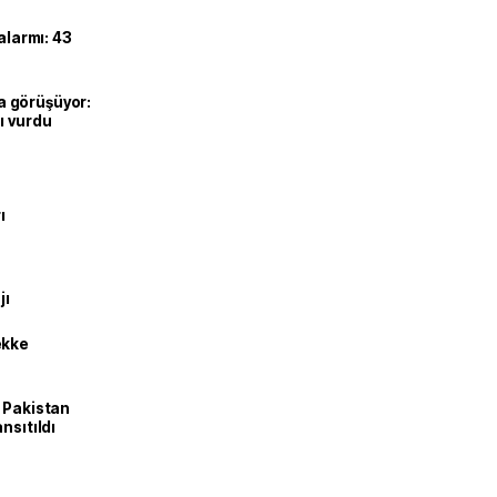
alarmı: 43
’la görüşüyor:
ı vurdu
ı
jı
ekke
e Pakistan
nsıtıldı