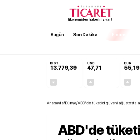
Ekonomiden haberiniz var!
Bugün
Son Dakika
Finans
EKST
SON DAKİKA
KOSGEB’den temiz enerji ve iklim tek
BIST
USD
EUR
13.779,39
47,71
55,19
-0,14%
+0,18%
-19,42
0,09
Anasayfa
/
Dünya
/
ABD'de tüketici güveni ağustosta aş
ABD'de tüketi