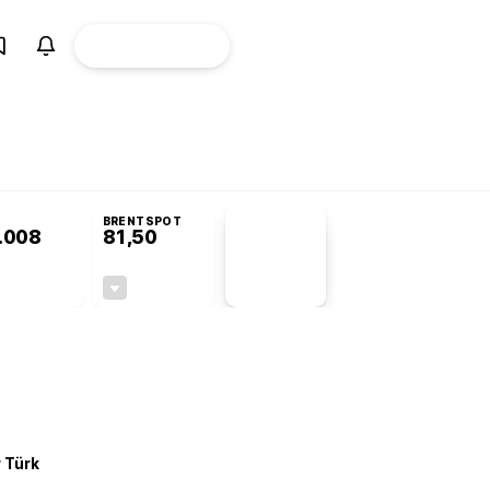
ÜYE
CANLI BORSA
Girişi
omisyonu’nda kabul edildi
KOSGEB’den temiz enerji ve iklim teknolojilerine
BRENTSPOT
.008
81,50
PİYASA
VERİLERİ
-0,35%
-1,55%
+0,00
-1,28
r Türk