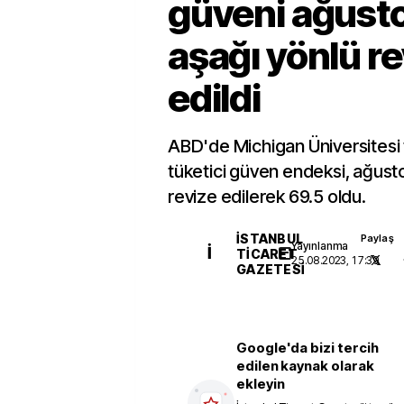
güveni ağust
aşağı yönlü re
edildi
ABD'de Michigan Üniversitesi 
tüketici güven endeksi, ağust
revize edilerek 69.5 oldu.
İSTANBUL
Paylaş
Yayınlanma
İ
TICARET
25.08.2023, 17:39
GAZETESI
Google'da bizi tercih
edilen kaynak olarak
ekleyin