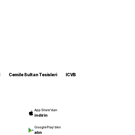
M
Cemile Sultan Tesisleri
ICVB
App Store'dan
indirin
Google Play'den
alın