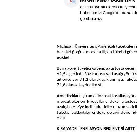
İstanbul Ticaret Gazetesi
'i tercih
edilen kaynak olarak ekleyerek
haberlerimizi Google'da daha sı
görebilirsiniz.
Michigan Üniversitesi, Amerikalı tüketicileri
hazırladığı ağustos ayına ilişkin tüketici güve
açıkladı.
Buna göre, tüketici güveni, ağustosta geçen
69,5'e geriledi. Söz konusu veri aşağı yönlü r
ait öncü veri 71,2 olarak açıklanmıştı. Tüke
71,6 olarak kaydedilmişti.
Amerikalıların şu anki finansal koşullara yön
mevcut ekonomik koşullar endeksi, ağustost
azalışla 75,7'ye indi. Tüketicilerin uzun vade
tüketici beklentileri endeksi de aynı dönemd
oldu.
KISA VADELİ ENFLASYON BEKLENTİSİ ARTTI