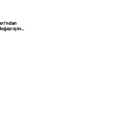
arı’ndan
oğazı için
ılma mesajı