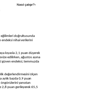
Nasıl çalışır?
›
k
n eğilimleri doğrultusunda
n endeksi nihai verilerini
 aya kıyasla 2,1 puan düşerek
evize edilirken, ağustos ayına
tici güven endeksi, temmuzda
elik değerlendirmesini ölçen
a aylık bazda 0,9 puan
li öngörülerini yansıtan
e 2,8 puan gerileyerek 65,5