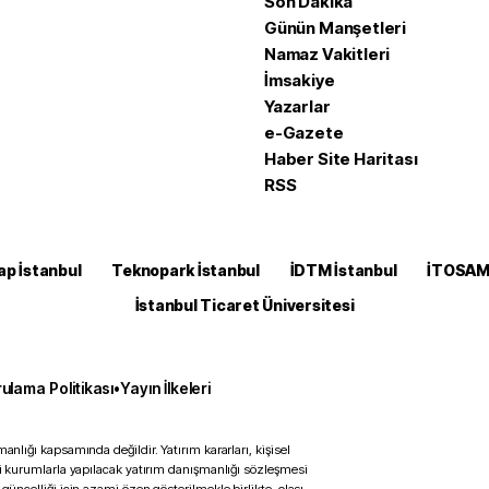
Son Dakika
Günün Manşetleri
Namaz Vakitleri
İmsakiye
Yazarlar
e-Gazete
Haber Site Haritası
RSS
ap İstanbul
Teknopark İstanbul
İDTM İstanbul
İTOSA
İstanbul Ticaret Üniversitesi
ulama Politikası
•
Yayın İlkeleri
anlığı kapsamında değildir. Yatırım kararları, kişisel
ili kurumlarla yapılacak yatırım danışmanlığı sözleşmesi