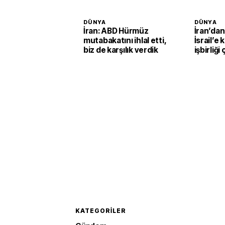
DÜNYA
DÜNYA
İran: ABD Hürmüz
İran’da
mutabakatını ihlal etti,
İsrail’e 
biz de karşılık verdik
işbirliği 
KATEGORILER