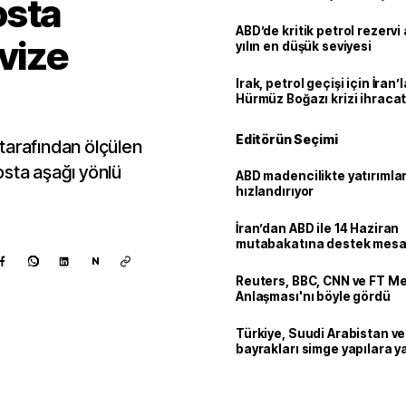
osta
ABD’de kritik petrol rezervi 
vize
yılın en düşük seviyesi
Irak, petrol geçişi için İran
Hürmüz Boğazı krizi ihracat
Editörün Seçimi
tarafından ölçülen
osta aşağı yönlü
ABD madencilikte yatırımlar
hızlandırıyor
İran’dan ABD ile 14 Haziran
mutabakatına destek mesa
N
Reuters, BBC, CNN ve FT M
Anlaşması'nı böyle gördü
Türkiye, Suudi Arabistan v
bayrakları simge yapılara ya
Kaynak ekle