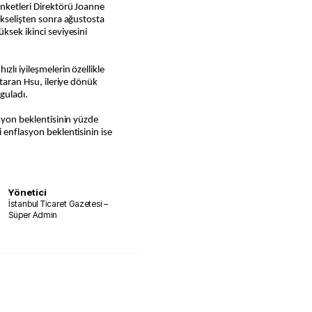
Anketleri Direktörü Joanne
ükselişten sonra ağustosta
ksek ikinci seviyesini
zlı iyileşmelerin özellikle
ktaran Hsu, ileriye dönük
guladı.
asyon beklentisinin yüzde
 enflasyon beklentisinin ise
Yönetici
İstanbul Ticaret Gazetesi –
Süper Admin