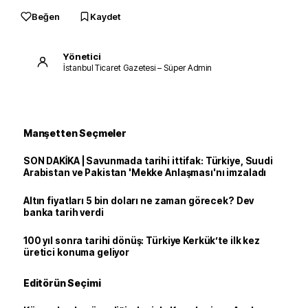
Beğen
Kaydet
Yönetici
İstanbul Ticaret Gazetesi – Süper Admin
Manşetten Seçmeler
SON DAKİKA | Savunmada tarihi ittifak: Türkiye, Suudi
Arabistan ve Pakistan 'Mekke Anlaşması'nı imzaladı
Altın fiyatları 5 bin doları ne zaman görecek? Dev
banka tarih verdi
100 yıl sonra tarihi dönüş: Türkiye Kerkük’te ilk kez
üretici konuma geliyor
Editörün Seçimi