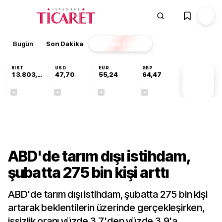
Bugün
Son Dakika
Finans
EKSTRA
BIST
USD
EUR
GBP
13.803,11
47,70
55,24
64,47
PİYASA
VERİLERİ
+0,03%
+0,17%
+0,41%
+0,47%
Dünya
ABD'de tarım dışı istihdam,
şubatta 275 bin kişi arttı
ABD'de tarım dışı istihdam, şubatta 275 bin kişi
artarak beklentilerin üzerinde gerçekleşirken,
işsizlik oranı yüzde 3.7'den yüzde 3.9'a