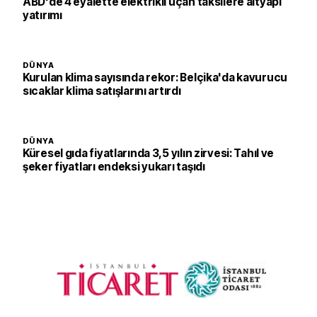
ABD'de 4 eyalette elektrikli uçan taksilere altyapı
yatırımı
DÜNYA
Kurulan klima sayısında rekor: Belçika'da kavurucu
sıcaklar klima satışlarını artırdı
DÜNYA
Küresel gıda fiyatlarında 3,5 yılın zirvesi: Tahıl ve
şeker fiyatları endeksi yukarı taşıdı