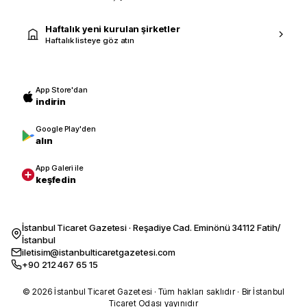
Haftalık yeni kurulan şirketler
Haftalık listeye göz atın
App Store'dan
indirin
Google Play'den
alın
App Galeri ile
keşfedin
İstanbul Ticaret Gazetesi · Reşadiye Cad. Eminönü 34112 Fatih/
İstanbul
iletisim@istanbulticaretgazetesi.com
+90 212 467 65 15
© 2026 İstanbul Ticaret Gazetesi · Tüm hakları saklıdır · Bir İstanbul
Ticaret Odası yayınıdır