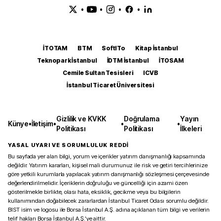
•
•
•
•
İTOTAM
BTM
SoftITo
Kitap İstanbul
Teknopark İstanbul
İDTM İstanbul
İTOSAM
Cemile Sultan Tesisleri
ICVB
İstanbul Ticaret Üniversitesi
Gizlilik ve KVKK
Doğrulama
Yayın
Künye
•
İletişim
•
•
•
Politikası
Politikası
İlkeleri
YASAL UYARI VE SORUMLULUK REDDİ
Bu sayfada yer alan bilgi, yorum ve içerikler yatırım danışmanlığı kapsamında
değildir. Yatırım kararları, kişisel mali durumunuz ile risk ve getiri tercihlerinize
göre yetkili kurumlarla yapılacak yatırım danışmanlığı sözleşmesi çerçevesinde
değerlendirilmelidir. İçeriklerin doğruluğu ve güncelliği için azami özen
gösterilmekle birlikte, olası hata, eksiklik, gecikme veya bu bilgilerin
kullanımından doğabilecek zararlardan İstanbul Ticaret Odası sorumlu değildir.
BIST isim ve logosu ile Borsa İstanbul A.Ş. adına açıklanan tüm bilgi ve verilerin
telif hakları Borsa İstanbul A.Ş.’ye aittir.