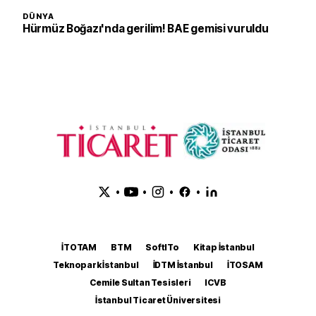
DÜNYA
Hürmüz Boğazı'nda gerilim! BAE gemisi vuruldu
•
•
•
•
İTOTAM
BTM
SoftITo
Kitap İstanbul
Teknopark İstanbul
İDTM İstanbul
İTOSAM
Cemile Sultan Tesisleri
ICVB
İstanbul Ticaret Üniversitesi