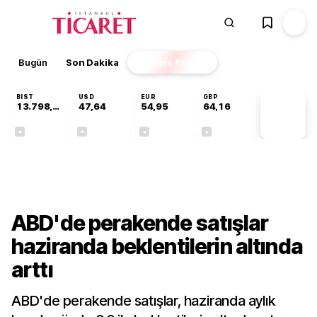
Bugün
Son Dakika
Finans
EKSTRA
BIST
USD
EUR
GBP
13.798,82
47,64
54,95
64,16
PİYASA
VERİLERİ
+0,70%
+0,04%
-0,12%
-0,03%
Dünya
ABD'de perakende satışlar
haziranda beklentilerin altında
arttı
ABD'de perakende satışlar, haziranda aylık