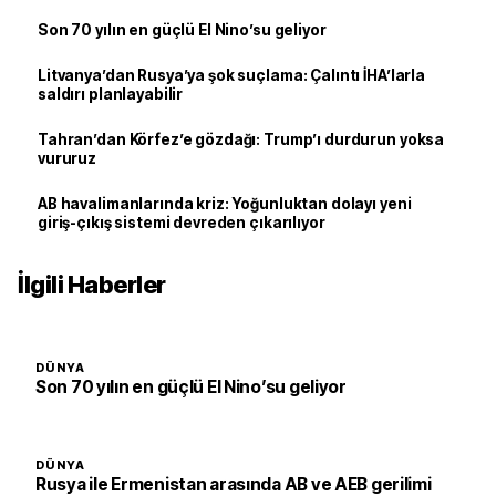
Son 70 yılın en güçlü El Nino’su geliyor
Litvanya’dan Rusya’ya şok suçlama: Çalıntı İHA’larla
saldırı planlayabilir
Tahran’dan Körfez’e gözdağı: Trump’ı durdurun yoksa
vururuz
AB havalimanlarında kriz: Yoğunluktan dolayı yeni
giriş-çıkış sistemi devreden çıkarılıyor
İlgili Haberler
DÜNYA
Son 70 yılın en güçlü El Nino’su geliyor
DÜNYA
Rusya ile Ermenistan arasında AB ve AEB gerilimi