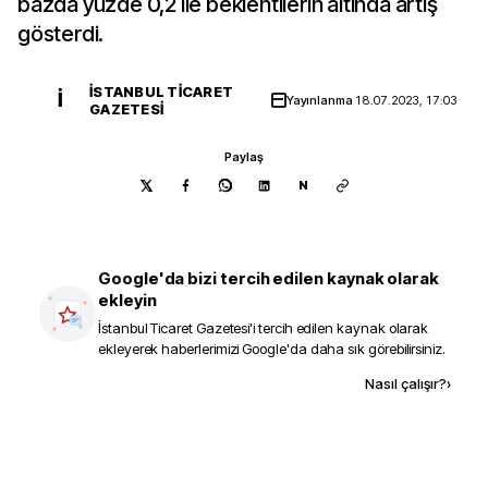
bazda yüzde 0,2 ile beklentilerin altında artış
gösterdi.
İSTANBUL TICARET
İ
Yayınlanma
18.07.2023, 17:03
GAZETESI
Paylaş
N
Google'da bizi tercih edilen kaynak olarak
ekleyin
İstanbul Ticaret Gazetesi
'i tercih edilen kaynak olarak
ekleyerek haberlerimizi Google'da daha sık görebilirsiniz.
Kaynak ekle
Nasıl çalışır?
›