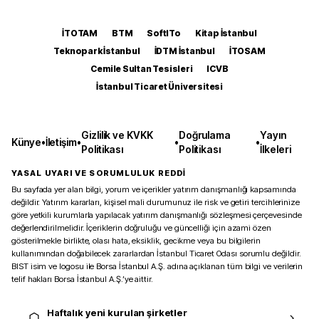
İTOTAM
BTM
SoftITo
Kitap İstanbul
Teknopark İstanbul
İDTM İstanbul
İTOSAM
Cemile Sultan Tesisleri
ICVB
İstanbul Ticaret Üniversitesi
Gizlilik ve KVKK
Doğrulama
Yayın
Künye
•
İletişim
•
•
•
Politikası
Politikası
İlkeleri
YASAL UYARI VE SORUMLULUK REDDİ
Bu sayfada yer alan bilgi, yorum ve içerikler yatırım danışmanlığı kapsamında
değildir. Yatırım kararları, kişisel mali durumunuz ile risk ve getiri tercihlerinize
göre yetkili kurumlarla yapılacak yatırım danışmanlığı sözleşmesi çerçevesinde
değerlendirilmelidir. İçeriklerin doğruluğu ve güncelliği için azami özen
gösterilmekle birlikte, olası hata, eksiklik, gecikme veya bu bilgilerin
kullanımından doğabilecek zararlardan İstanbul Ticaret Odası sorumlu değildir.
BIST isim ve logosu ile Borsa İstanbul A.Ş. adına açıklanan tüm bilgi ve verilerin
telif hakları Borsa İstanbul A.Ş.’ye aittir.
Haftalık yeni kurulan şirketler