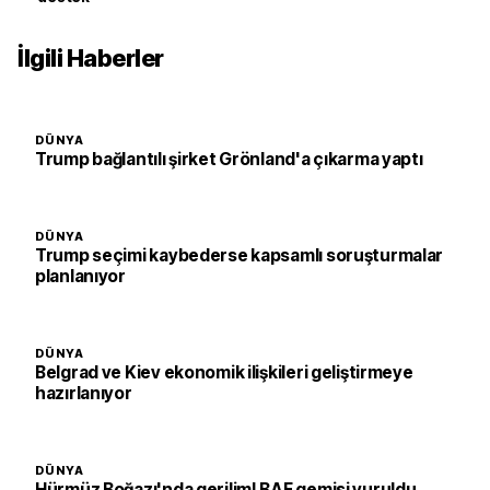
İlgili Haberler
DÜNYA
Trump bağlantılı şirket Grönland'a çıkarma yaptı
DÜNYA
Trump seçimi kaybederse kapsamlı soruşturmalar
planlanıyor
DÜNYA
Belgrad ve Kiev ekonomik ilişkileri geliştirmeye
hazırlanıyor
DÜNYA
Hürmüz Boğazı'nda gerilim! BAE gemisi vuruldu