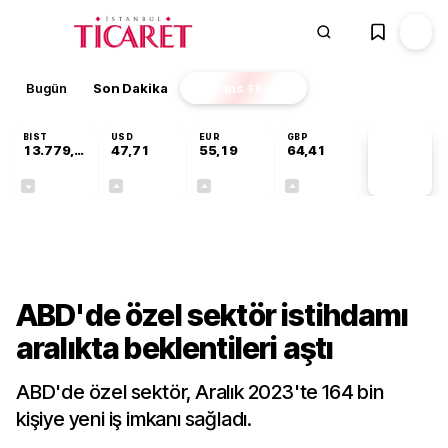
Bugün
Son Dakika
Finans
EKSTRA
BIST
USD
EUR
GBP
13.779,39
47,71
55,19
64,41
PİYASA
VERİLERİ
-0,14%
+0,18%
+0,32%
+0,38%
Dünya
ABD'de özel sektör istihdamı
aralıkta beklentileri aştı
ABD'de özel sektör, Aralık 2023'te 164 bin
kişiye yeni iş imkanı sağladı.