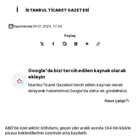
İ
İSTANBUL TICARET GAZETESI
Yayınlanma
04.01.2024, 17:28
Paylaş
N
Google'da bizi tercih edilen kaynak olarak
ekleyin
İstanbul Ticaret Gazetesi
'i tercih edilen kaynak olarak
ekleyerek haberlerimizi Google'da daha sık görebilirsiniz.
Kaynak ekle
Nasıl çalışır?
›
ABD'de özel sektör istihdamı, geçen yılın aralık ayında 164 bin kişiyle
piyasa beklentilerinin üzerinde artış kaydetti.