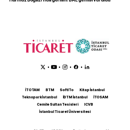
•
•
•
•
İTOTAM
BTM
SoftITo
Kitap İstanbul
Teknopark İstanbul
İDTM İstanbul
İTOSAM
Cemile Sultan Tesisleri
ICVB
İstanbul Ticaret Üniversitesi