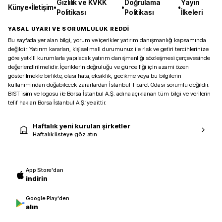
Gizlilik ve KVKK
Doğrulama
Yayın
Künye
•
İletişim
•
•
•
Politikası
Politikası
İlkeleri
YASAL UYARI VE SORUMLULUK REDDİ
Bu sayfada yer alan bilgi, yorum ve içerikler yatırım danışmanlığı kapsamında
değildir. Yatırım kararları, kişisel mali durumunuz ile risk ve getiri tercihlerinize
göre yetkili kurumlarla yapılacak yatırım danışmanlığı sözleşmesi çerçevesinde
değerlendirilmelidir. İçeriklerin doğruluğu ve güncelliği için azami özen
gösterilmekle birlikte, olası hata, eksiklik, gecikme veya bu bilgilerin
kullanımından doğabilecek zararlardan İstanbul Ticaret Odası sorumlu değildir.
BIST isim ve logosu ile Borsa İstanbul A.Ş. adına açıklanan tüm bilgi ve verilerin
telif hakları Borsa İstanbul A.Ş.’ye aittir.
Haftalık yeni kurulan şirketler
Haftalık listeye göz atın
App Store'dan
indirin
Google Play'den
alın