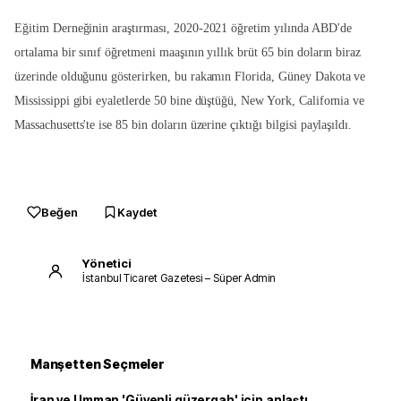
Eğitim Derneğinin araştırması, 2020-2021 öğretim yılında ABD'de
ortalama bir sınıf öğretmeni maaşının yıllık brüt 65 bin doların biraz
üzerinde olduğunu gösterirken, bu rakamın Florida, Güney Dakota ve
Mississippi gibi eyaletlerde 50 bine düştüğü, New York, California ve
Massachusetts'te ise 85 bin doların üzerine çıktığı bilgisi paylaşıldı.
Beğen
Kaydet
Yönetici
İstanbul Ticaret Gazetesi – Süper Admin
Manşetten Seçmeler
İran ve Umman 'Güvenli güzergah' için anlaştı