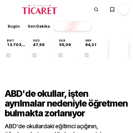
Bugün
Son Dakika
Finans
EKSTRA
BIST
USD
EUR
GBP
13.703,13
47,59
55,09
64,21
PİYASA
VERİLERİ
+0,11%
+0,05%
+0,15%
+0,17%
Dünya
ABD'de okullar, işten
ayrılmalar nedeniyle öğretmen
bulmakta zorlanıyor
ABD'de okullardaki eğitimci açığının,