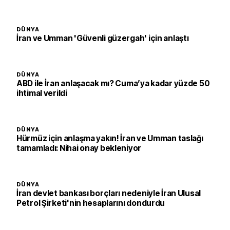
DÜNYA
İran ve Umman 'Güvenli güzergah' için anlaştı
DÜNYA
ABD ile İran anlaşacak mı? Cuma’ya kadar yüzde 50
ihtimal verildi
DÜNYA
Hürmüz için anlaşma yakın! İran ve Umman taslağı
tamamladı: Nihai onay bekleniyor
DÜNYA
İran devlet bankası borçları nedeniyle İran Ulusal
Petrol Şirketi'nin hesaplarını dondurdu