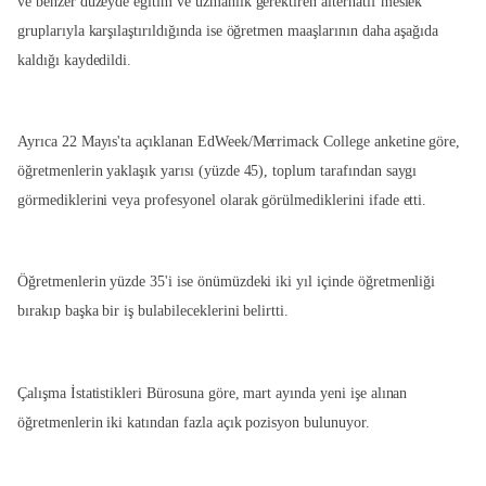
ve benzer düzeyde eğitim ve uzmanlık gerektiren alternatif meslek
gruplarıyla karşılaştırıldığında ise öğretmen maaşlarının daha aşağıda
kaldığı kaydedildi.
Ayrıca 22 Mayıs'ta açıklanan EdWeek/Merrimack College anketine göre,
öğretmenlerin yaklaşık yarısı (yüzde 45), toplum tarafından saygı
görmediklerini veya profesyonel olarak görülmediklerini ifade etti.
Öğretmenlerin yüzde 35'i ise önümüzdeki iki yıl içinde öğretmenliği
bırakıp başka bir iş bulabileceklerini belirtti.
Çalışma İstatistikleri Bürosuna göre, mart ayında yeni işe alınan
öğretmenlerin iki katından fazla açık pozisyon bulunuyor.