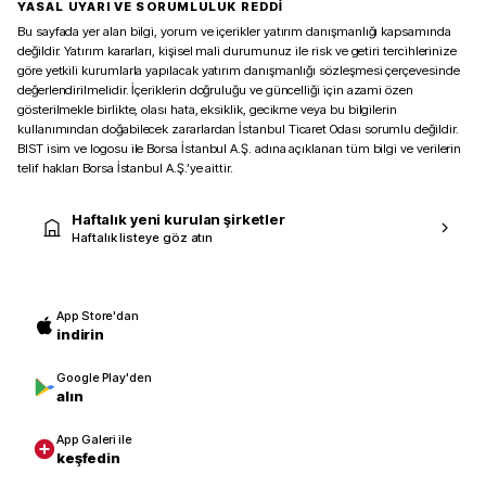
YASAL UYARI VE SORUMLULUK REDDİ
Bu sayfada yer alan bilgi, yorum ve içerikler yatırım danışmanlığı kapsamında
değildir. Yatırım kararları, kişisel mali durumunuz ile risk ve getiri tercihlerinize
göre yetkili kurumlarla yapılacak yatırım danışmanlığı sözleşmesi çerçevesinde
değerlendirilmelidir. İçeriklerin doğruluğu ve güncelliği için azami özen
gösterilmekle birlikte, olası hata, eksiklik, gecikme veya bu bilgilerin
kullanımından doğabilecek zararlardan İstanbul Ticaret Odası sorumlu değildir.
BIST isim ve logosu ile Borsa İstanbul A.Ş. adına açıklanan tüm bilgi ve verilerin
telif hakları Borsa İstanbul A.Ş.’ye aittir.
Haftalık yeni kurulan şirketler
Haftalık listeye göz atın
App Store'dan
indirin
Google Play'den
alın
App Galeri ile
keşfedin