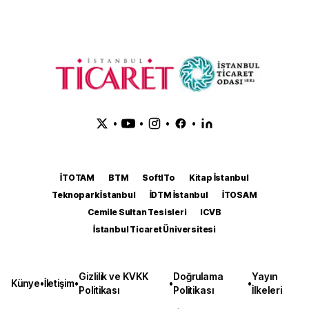
•
•
•
•
İTOTAM
BTM
SoftITo
Kitap İstanbul
Teknopark İstanbul
İDTM İstanbul
İTOSAM
Cemile Sultan Tesisleri
ICVB
İstanbul Ticaret Üniversitesi
Gizlilik ve KVKK
Doğrulama
Yayın
Künye
•
İletişim
•
•
•
Politikası
Politikası
İlkeleri