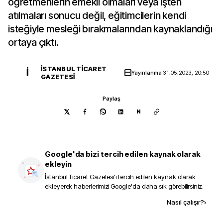
öğretmenlerin emekli olmaları veya işten
atılmaları sonucu değil, eğitimcilerin kendi
isteğiyle mesleği bırakmalarından kaynaklandığı
ortaya çıktı.
İSTANBUL TICARET
İ
Yayınlanma
31.05.2023, 20:50
GAZETESI
Paylaş
N
Google'da bizi tercih edilen kaynak olarak
ekleyin
İstanbul Ticaret Gazetesi
'i tercih edilen kaynak olarak
ekleyerek haberlerimizi Google'da daha sık görebilirsiniz.
Kaynak ekle
Nasıl çalışır?
›