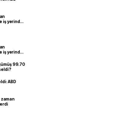
man
e iş yerinde
man
e iş yerinde
 gümüş 99.70
seldi?
eldi: ABD
ne zaman
erdi