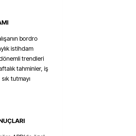
AMI
lışanın bordro
aylık istihdam
 dönemli trendleri
ftalık tahminler, iş
 sık tutmayı
ONUÇLARI