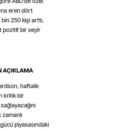
 göre ABD’de özel
ona eren dört
in 250 kişi arttı.
pozitif bir seyir
N AÇIKLAMA
rdson, haftalık
kritik bir
 sağlayacağını
k zamanlı
 gücü piyasasındaki