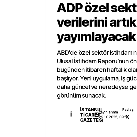
ADP özel sekt
verilerini artık
yayımlayacak
ABD’de özel sektör istihdamın
Ulusal İstihdam Raporu’nun ön 
bugünden itibaren haftalık ol
başlıyor. Yeni uygulama, iş gücü
daha güncel ve neredeyse ger
görünüm sunacak.
İSTANBUL
Paylaş
Yayınlanma
İ
TICARET
29.10.2025, 09:51
GAZETESI