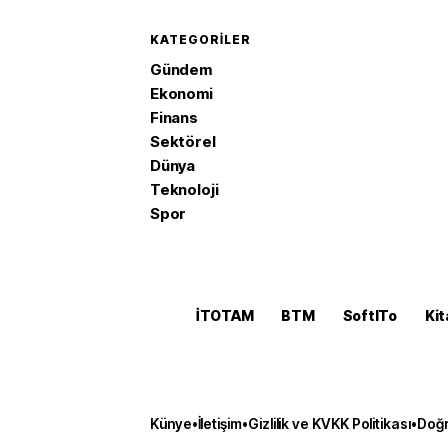
KATEGORILER
Gündem
Ekonomi
Finans
Sektörel
Dünya
Teknoloji
Spor
İTOTAM
BTM
SoftITo
Kit
Künye
•
İletişim
•
Gizlilik ve KVKK Politikası
•
Doğr