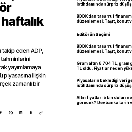
ör
istihdamında sürpriz düşüş
 haftalık
BDDK’dan tasarruf finans
düzenlemesi: Taşıt, konut v
limitler değişti
Editörün Seçimi
BDDK’dan tasarruf finans
ı takip eden ADP,
düzenlemesi: Taşıt, konut v
limitler değişti
tahminlerini
Gram altın 6.704 TL, gram
arak yayımlamaya
TL oldu: Fiyatlar neden yük
 piyasasına ilişkin
Piyasaların beklediği veri g
çek zamanlı bir
istihdamında sürpriz düşüş
Altın fiyatları 5 bin doları 
görecek? Dev banka tarih v
N