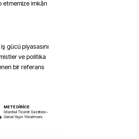
kip etmemize imkân
 iş gücü piyasasını
istler ve politika
enen bir referans
METE DİRİCE
İstanbul Ticaret Gazetesi –
Genel Yayın Yönetmeni