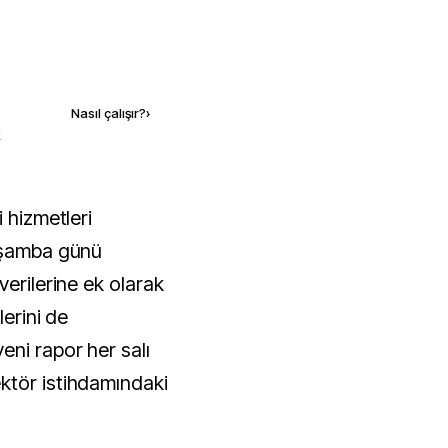
Kaynak ekle
Nasıl çalışır?
›
k
arşamba günü
verilerine ek olarak
lerini de
ni rapor her salı
ktör istihdamındaki