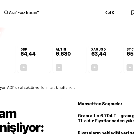
Ara
"
Faiz kararı
"
Ctrl K
RA
GBP
ALTIN
XAGUSD
BTC
64,44
6.680
63,44
65
+0,33%
+0,41%
+2,88%
+3,15%
0,18
0,26
187,03
1,94
r: ADP özel sektör verilerini artık haftalık
Manşetten Seçmeler
dam
Gram altın 6.704 TL, gram
TL oldu: Fiyatlar neden yük
işliyor:
Piyasaların beklediği veri g