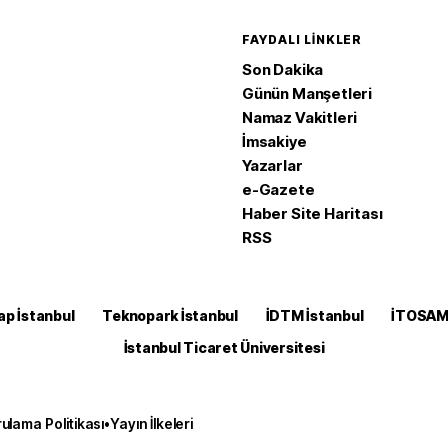
FAYDALI LINKLER
Son Dakika
Günün Manşetleri
Namaz Vakitleri
İmsakiye
Yazarlar
e-Gazete
Haber Site Haritası
RSS
ap İstanbul
Teknopark İstanbul
İDTM İstanbul
İTOSA
İstanbul Ticaret Üniversitesi
ulama Politikası
•
Yayın İlkeleri