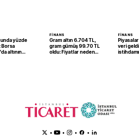
FINANS
FINANS
unda yüzde
Gram altın 6.704 TL,
Piyasalar
ı: Borsa
gram gümüş 99.70 TL
veri geld
’da altının
oldu: Fiyatlar neden
istihdam
 fiyatı 6,67
yükseldi?
düşüş
 yükseldi
•
•
•
•