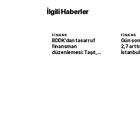
İlgili Haberler
FINANS
FINANS
BDDK’dan tasarruf
Gün son
finansman
2,7 artt
düzenlemesi: Taşıt,
İstanbul
konut ve iş yerinde
kilogram
limitler değişti
milyona