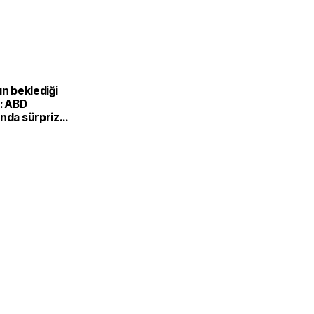
ın beklediği
i: ABD
ında sürpriz