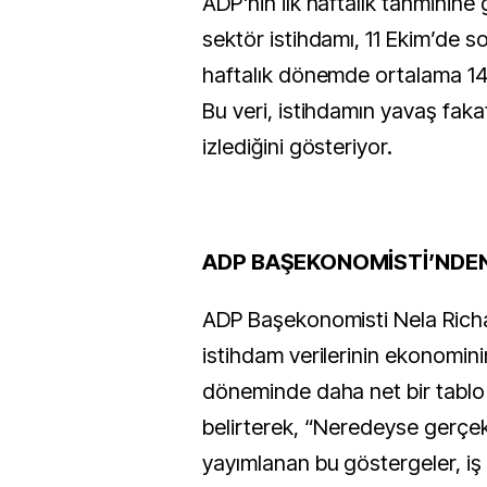
ADP'nin ilk haftalık tahminine
sektör istihdamı, 11 Ekim’de s
haftalık dönemde ortalama 14 b
Bu veri, istihdamın yavaş fakat 
izlediğini gösteriyor.
ADP BAŞEKONOMİSTİ’NDE
ADP Başekonomisti Nela Richa
istihdam verilerinin ekonominin 
döneminde daha net bir tablo
belirterek, “Neredeyse gerçe
yayımlanan bu göstergeler, iş