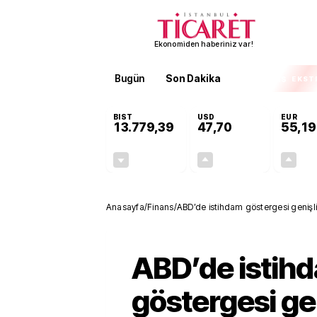
Ekonomiden haberiniz var!
Bugün
Son Dakika
Finans
EKST
BIST
USD
EUR
13.779,39
47,70
55,19
-0,14%
+0,16%
-19,42
0,08
Anasayfa
/
Finans
/
ABD’de istihdam göstergesi genişliyo
yayımlayacak
ABD’de istih
göstergesi gen