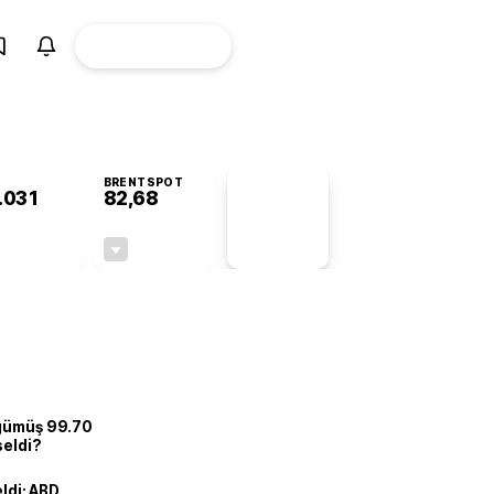
ÜYE
CANLI BORSA
Girişi
BRENTSPOT
.031
82,68
PİYASA
VERİLERİ
+0,42%
-0,12%
+0,00
-0,10
 gümüş 99.70
seldi?
eldi: ABD